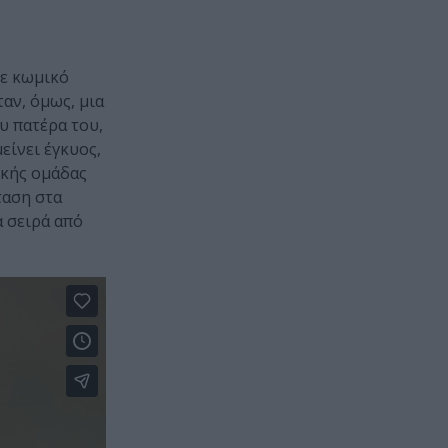
σε κωμικό
αν, όμως, μια
υ πατέρα του,
είνει έγκυος,
ικής ομάδας
ταση στα
α σειρά από