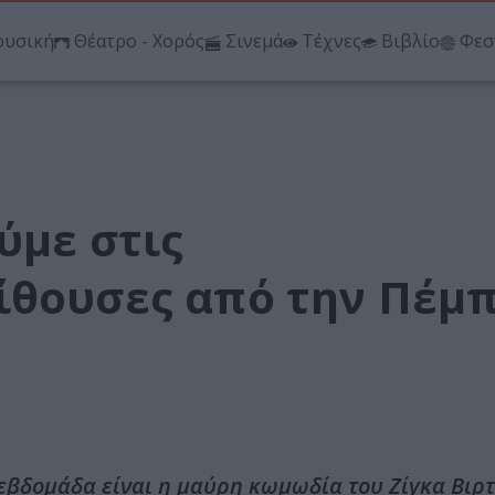
υσική
Θέατρο - Χορός
Σινεμά
Τέχνες
Βιβλίο
Φεσ
ύμε στις
ίθουσες από την Πέμ
 εβδομάδα είναι η μαύρη κωμωδία του Ζίγκα Βιρτ