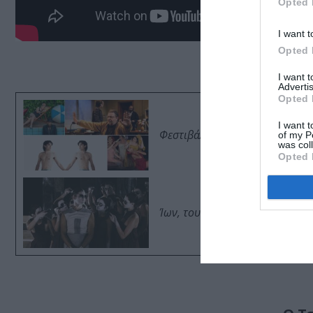
Opted 
I want t
Opted 
I want 
Advertis
Opted 
I want t
Φεστιβάλ Αισχύλεια 2026: Το 
of my P
was col
Opted 
Ίων, του Ευριπίδη από τον Θ