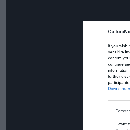
CultureNo
If you wish 
sensitive in
confirm you
continue se
information 
further disc
participants
Downstream 
Persona
I want t