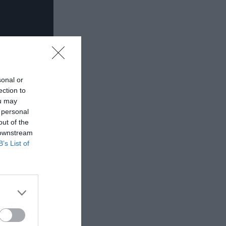
sonal or
ection to
ou may
 personal
out of the
 downstream
B’s List of