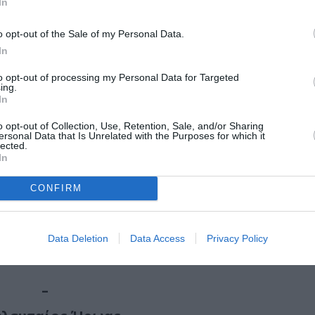
In
o opt-out of the Sale of my Personal Data.
In
ΜΗΝ ΧΑΣΕΙΣ!
to opt-out of processing my Personal Data for Targeted
ing.
In
o opt-out of Collection, Use, Retention, Sale, and/or Sharing
φετινό πρόγραμμα αναλυτικά
ersonal Data that Is Unrelated with the Purposes for which it
lected.
In
CONFIRM
ωμά Μοσχόπουλο στο Αρχαίο Θέατρο Επιδαύρου
Data Deletion
Data Access
Privacy Policy
–