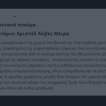
–
ωντανό πνεύμα
ενάριο: Κριστέλ Άλβες Μέιρα
 οικογενειακό της χωριό στα βουνά της Πορτογαλίας για τ
, η αγαπημένη της γιαγιά πεθαίνει ξαφνικά. Ενώ οι ενήλικε
έ στοιχειώνεται από το πνεύμα εκείνης που θεωρούνταν μά
αφή με τις αόρατες δυνάμεις… Διερευνώντας μια από τις πι
 του κυνηγιού μαγισσών, αυτή η καθηλωτική ταινία επιστ
άμιλλη ιστορία ενηλικίωσης, όπου η παράδοση και τα νέα 
. Η ηρωίδα, μεγαλώνει μεταξύ δύο κόσμων: τον μαγικό κ
και τον υλιστικό κόσμο της σύγχρονης ζωής που οδήγησε 
α -όπου και η ίδια μεγάλωσε.