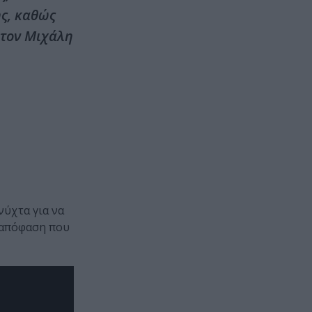
ης, καθώς
 τον Μιχάλη
νύχτα για να
α απόφαση που