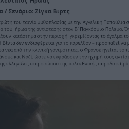
ελευταίος Ήρωας
 / Σενάριο: Ζίγκα Βιρτς
ν πρώτη του ταινία μυθοπλασίας με την Αγγελική Παπούλια 
ρα του, ήρωα της αντίστασης στον Β’ Παγκόσμιο Πόλεμο. Ότ
ουν κατάστημα στην περιοχή, γκρεμίζοντας το άγαλμα το
 Βίντα δεν ενδιαφέρεται για το παρελθόν – προσπαθεί να μ
τα νέα από την κλινική γονιμότητας, ο Φρανσέ ηγείται τοπ
άνους και Ναζί, ώστε να εκφράσουν την ηχηρή τους αντίσ
 της ελληνίδας εκπροσώπου της πολυεθνικής πυροδοτεί μί