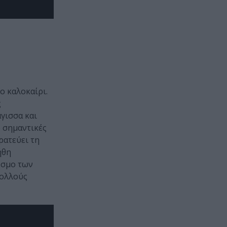
ο καλοκαίρι.
ς
γισσα και
ο σημαντικές
ρατεύει τη
ήθη
όσμο των
πολλούς