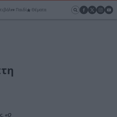
τιβάλ
Παιδί
Θέματα
πτη
ς, «Ο