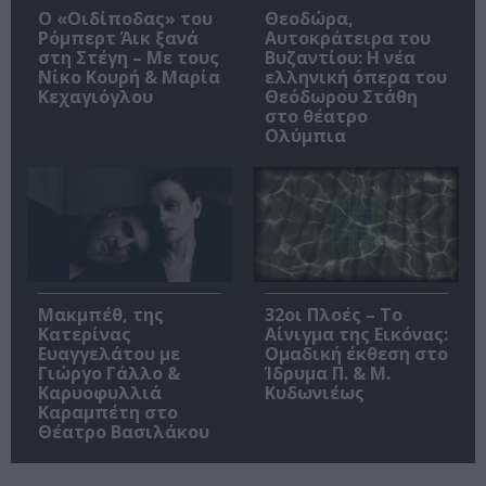
O «Οιδίποδας» του
Θεοδώρα,
Ρόμπερτ Άικ ξανά
Αυτοκράτειρα του
στη Στέγη – Με τους
Βυζαντίου: Η νέα
Νίκο Κουρή & Μαρία
ελληνική όπερα του
Κεχαγιόγλου
Θεόδωρου Στάθη
στο θέατρο
Ολύμπια
Μακμπέθ, της
32οι Πλοές – Το
Κατερίνας
Αίνιγμα της Εικόνας:
Ευαγγελάτου με
Ομαδική έκθεση στο
Γιώργο Γάλλο &
Ίδρυμα Π. & Μ.
Καρυοφυλλιά
Κυδωνιέως
Καραμπέτη στο
Θέατρο Βασιλάκου