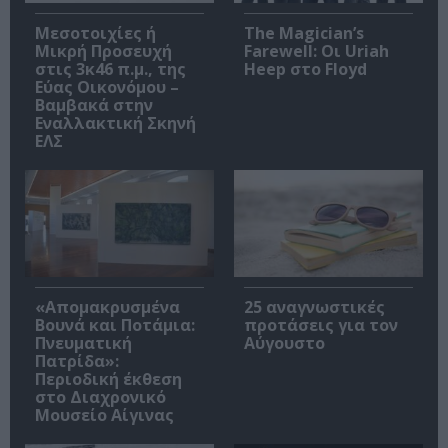
Μεσοτοιχίες ή
The Magician’s
Μικρή Προσευχή
Farewell: Οι Uriah
στις 3κ46 π.μ., της
Heep στο Floyd
Εύας Οικονόμου –
Βαμβακά στην
Εναλλακτική Σκηνή
ΕΛΣ
«Απομακρυσμένα
25 αναγνωστικές
Βουνά και Ποτάμια:
προτάσεις για τον
Πνευματική
Αύγουστο
Πατρίδα»:
Περιοδική έκθεση
στο Διαχρονικό
Μουσείο Αίγινας