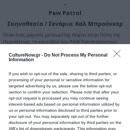
–
Paw Patrol
Σκηνοθεσία / Σενάριο: Καλ Μπρούνκερ
Όταν ένας μαγικός μετεωρίτης πέφτει στην Πόλη της
Περιπέτειας, τα κουτάβια του PAW Patrol αποκτούν
υπερδυνάμεις, μεταμορφώνοντάς τα σε Υπερκουτάβια!
CultureNow.gr -
Do Not Process My Personal
Για τη Σκάι, το νεαρότερο μέλος της ομάδας, οι νέες
Information
δυνάμεις που αποκτά ήταν όνειρο ζωής. Αλλά τα
πράγματα χειροτερεύουν όταν ο μεγαλύτερος
If you wish to opt-out of the sale, sharing to third parties, or
αντίπαλος των κουταβιών, ο Δήμαρχος Χάμντινγκερ, το
processing of your personal or sensitive information for
σκάει από τη φυλακή και συνεργάζεται με μία τρελή
targeted advertising by us, please use the below opt-out
επιστήμονα για να κλέψει τις υπερδυνάμεις και για τους
section to confirm your selection. Please note that after your
δύο κακούς. Με τη μοίρα της Πόλης της Περιπέτειας να
opt-out request is processed you may continue seeing
κρέμεται από μια κλωστή, τα Υπερκουτάβια πρέπει να
interest-based ads based on personal information utilized by
us or personal information disclosed to third parties prior to
σταματήσουν τους κακούς προτού να είναι πολύ αργά
your opt-out. You may separately opt-out of the further
και η Σκάι θα μάθει ότι ακόμα και το πιο μικρό κουτάβι
disclosure of your personal information by third parties on the
μπορεί να κάνει τη μεγαλύτερη διαφορά.
IAB’s list of downstream participants. This information may