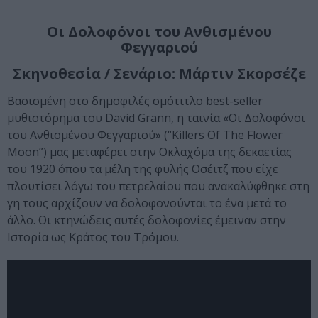
Οι Δολοφόνοι του Ανθισμένου
Φεγγαριού
Σκηνοθεσία / Σενάριο: Μάρτιν Σκορσέζε
Βασισμένη στο δημοφιλές ομότιτλο best-seller
μυθιστόρημα του David Grann, η ταινία «Οι Δολοφόνοι
του Ανθισμένου Φεγγαριού» (“Killers Of The Flower
Moon”) μας μεταφέρει στην Οκλαχόμα της δεκαετίας
του 1920 όπου τα μέλη της φυλής Οσέιτζ που είχε
πλουτίσει λόγω του πετρελαίου που ανακαλύφθηκε στη
γη τους αρχίζουν να δολοφονούνται το ένα μετά το
άλλο. Οι κτηνώδεις αυτές δολοφονίες έμειναν στην
Ιστορία ως Κράτος του Τρόμου.