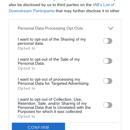
also be disclosed by us to third parties on the
IAB’s List of
Downstream Participants
that may further disclose it to other
third parties.
Personal Data Processing Opt Outs
I want to opt-out of the Sharing of my
personal data.
Opted In
I want to opt-out of the Sale of my
Personal Data.
Opted In
I want to opt-out of processing my
Personal Data for Targeted Advertising.
Opted In
Ακολουθήστε το Culturenow.gr στο
Google News
και
I want to opt-out of Collection, Use,
μάθετε πρώτοι όλες τις ειδήσεις
Retention, Sale, and/or Sharing of my
Personal Data that Is Unrelated with the
Purposes for which it was collected.
Δείτε όλα τα
τελευταία νέα
για την Τέχνη και τον
Opted In
Πολιτισμό στο
Culturenow.gr
CONFIRM