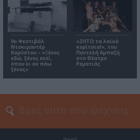
9ο Φεστιβάλ
«ΖΗΤΩ τα λαϊκά
Ντοκιμαντέρ
κορίτσια!», του
Καρύστου – «Ξένος
Παντελή Αμπαζή
εδώ, ξένος εκεί,
στο Θέατρο
όπου κι αν πάω
Ρεματιάς
ξένος»
Προφίλ