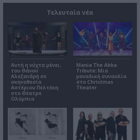
Τελευταία νέα
Αυτή η νύχτα μένει,
Mania The Abba
του Θάνου
Tribute: Μια
Αλεξανδρή σε
μοναδική συναυλία
σκηνοθεσία
στο Christmas
Αστέριου Πελτέκη
Theater
στο Θέατρο
Ολύμπια