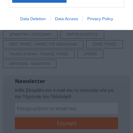
Νέοι Διαγωνισμοί
❯
Data Deletion
Data Access
Privacy Policy
Tags
ΔΡΑΜΑΤΙΚΗ - ΚΟΙΝΩΝΙΚΗ
ΜΑΡΤΙΝ ΣΚΟΡΣΕΖΕ
ΝΕΕΣ ΤΑΙΝΙΕΣ - ΤΑΙΝΙΕΣ ΤΗΣ ΕΒΔΟΜΑΔΑΣ
ΞΕΝΕΣ ΤΑΙΝΙΕΣ
ΠΑΙΔΙΚΟ ΣΙΝΕΜΑ - ΠΑΙΔΙΚΕΣ ΤΑΙΝΙΕΣ
ΣΙΝΕΦΙΛ
ΦΑΝΤΑΣΙΑΣ - ANIMATION
Newsletter
Κάθε βδομάδα στο e-mail σας τα τελευταία νέα για
την Τέχνη και τον Πολιτισμό!