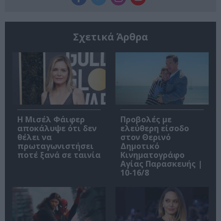
Σχετικά Άρθρα
Η Μισέλ Φάιφερ
Προβολές με
αποκάλυψε ότι δεν
ελεύθερη είσοδο
θέλει να
στον Θερινό
πρωταγωνιστήσει
Δημοτικό
ποτέ ξανά σε ταινία
Κινηματογράφο
Αγίας Παρασκευής |
10-16/8