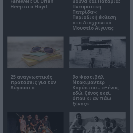
Farewell: Οι Uriah
Βουνά και Ποτάμια:
Heep στο Floyd
Πνευματική
Πατρίδα»:
Περιοδική έκθεση
στο Διαχρονικό
Μουσείο Αίγινας
25 αναγνωστικές
9ο Φεστιβάλ
προτάσεις για τον
Ντοκιμαντέρ
Αύγουστο
Καρύστου – «Ξένος
εδώ, ξένος εκεί,
όπου κι αν πάω
ξένος»