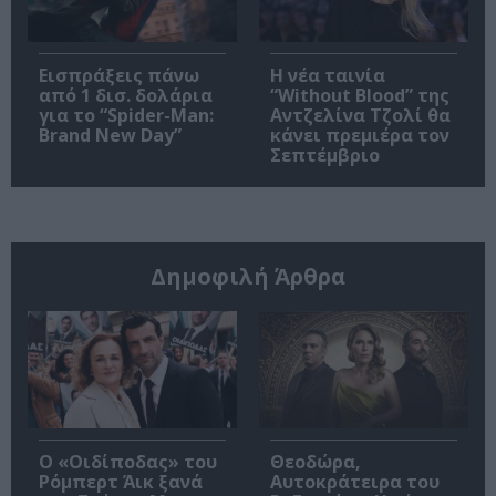
Εισπράξεις πάνω
Η νέα ταινία
από 1 δισ. δολάρια
“Without Blood” της
για το “Spider-Man:
Αντζελίνα Τζολί θα
Brand New Day”
κάνει πρεμιέρα τον
Σεπτέμβριο
Δημοφιλή Άρθρα
O «Οιδίποδας» του
Θεοδώρα,
Ρόμπερτ Άικ ξανά
Αυτοκράτειρα του