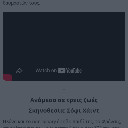
θαυμαστών τους.
–
Ανάμεσα σε τρεις ζωές
Σκηνοθεσία: Σόφι Χάιντ
ΗΧάνα και το non-binary έφηβο παιδί της, το Φράνσις,