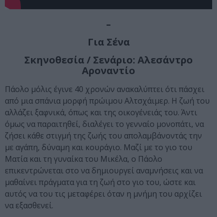
–
Για Σένα
Σκηνοθεσία / Σενάριο: Αλεσάντρο
Αροναντίο
Πάολο μόλις έγινε 40 χρονών ανακαλύπτει ότι πάσχει
από μια σπάνια μορφή πρώιμου Αλτσχάιμερ. Η ζωή του
αλλάζει ξαφνικά, όπως και της οικογένειάς του. Άντι
όμως να παραιτηθεί, διαλέγει το γενναίο μονοπάτι, να
ζήσει κάθε στιγμή της ζωής του απολαμβάνοντάς την
με αγάπη, δύναμη και κουράγιο. Μαζί με το γιο του
Ματία και τη γυναίκα του Μικέλα, ο Πάολο
επικεντρώνεται στο να δημιουργεί αναμνήσεις και να
μαθαίνει πράγματα για τη ζωή στο γιο του, ώστε και
αυτός να του τις μεταφέρει όταν η μνήμη του αρχίζει
να εξασθενεί.