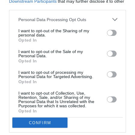
Downstream Participants
that may further disclose it to other
Το Τροχόσπιτο
third parties.
Σκηνοθεσία / Σενάριο: Ζουζάνα
Personal Data Processing Opt Outs
Κίρχνεροβα
I want to opt-out of the Sharing of my
Μια αφοσιωμένη ανύπαντρη μητέρα ονειρεύεται να
personal data.
περάσει μόνη της διακοπές στην Ιταλία, στο σπίτι μιας
Opted In
φίλης της, αλλά όταν τα σχέδια ανατρέπονται,
I want to opt-out of the Sale of my
αναγκάζεται να πάρει μαζί της τον ανάπηρο έφηβο γιο
Personal Data.
Opted In
της σε αυτό που προοριζόταν να είναι η προσωπική της
απόδραση.
I want to opt-out of processing my
Personal Data for Targeted Advertising.
Opted In
I want to opt-out of Collection, Use,
Retention, Sale, and/or Sharing of my
Personal Data that Is Unrelated with the
Purposes for which it was collected.
Opted In
CONFIRM