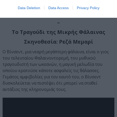
Data Deletion
Data Access
Privacy Policy
–
Το Τραγούδι της Μικρής Φάλαινας
Σκηνοθεσία: Ρεζά Μεμαρί
Ο Βίνσεντ, μια νεαρή μεγάπτερη φάλαινα, είναι ο γιος
του τελευταίου Φαλαινοντορεμή, του μυθικού
τραγουδιστή των ωκεανών, η μαγική μελωδία του
οποίου κρατούσε κάποτε ασφαλείς τις θάλασσες.
Γεμάτος αμφιβολίες για τον εαυτό του, ο Βίνσεντ
δυσκολεύεται να πιστέψει ότι μπορεί να σταθεί
αντάξιος της κληρονομιάς τους.