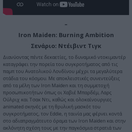
–
Iron Maiden: Burning Ambition
Σενάριο: Ντέιβιντ Τιγκ
Διανύοντας πέντε δεκαετίες, το δυναμικό ντοκιμαντέρ
καταγράφει την πορεία του συγκροτήματος από τις
παμπ του Ανατολικού Λονδίνου μέχρι τα μεγαλύτερα
στάδια του κόσμου. Με αποκλειστικές συνεντεύξεις
από τα μέλη των Iron Maiden και τη συμμετοχή
προσωπικοτήτων όπως οι Χαβιέ Μπαρδέμ, Λαρς
Ούλριχ και Τσακ Ντι, καθώς και ολοκαίνουργιες
animated σκηνές με τη θρυλική μασκότ του
συγκροτήματος, τον Eddie, η ταινία μας φέρνει κοντά
στο αδιαπραγμάτευτο όραμα των Iron Maiden και στην
ακλόνητη σχέση τους με την παγκόσμια στρατιά των