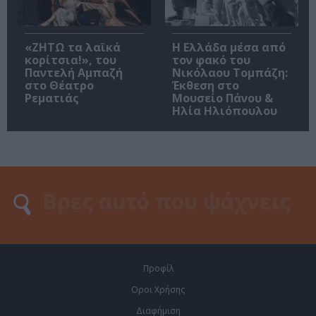
«ΖΗΤΩ τα λαϊκά
Η Ελλάδα μέσα από
κορίτσια!», του
τον φακό του
Παντελή Αμπαζή
Νικόλαου Τομπάζη:
στο Θέατρο
Έκθεση στο
Ρεματιάς
Μουσείο Πάνου &
Ηλία Ηλιόπουλου
Προφίλ
Οροι Χρήσης
Διαφήμιση