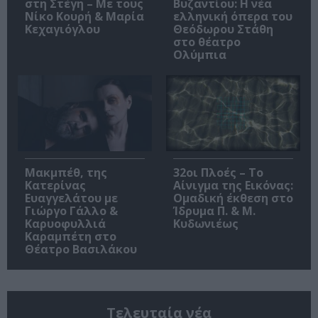
στη Στέγη – Με τους
Βυζαντίου: Η νέα
Νίκο Κουρή & Μαρία
ελληνική όπερα του
Κεχαγιόγλου
Θεόδωρου Στάθη
στο θέατρο
Ολύμπια
Μακμπέθ, της
32οι Πλοές – Το
Κατερίνας
Αίνιγμα της Εικόνας:
Ευαγγελάτου με
Ομαδική έκθεση στο
Γιώργο Γάλλο &
Ίδρυμα Π. & Μ.
Καρυοφυλλιά
Κυδωνιέως
Καραμπέτη στο
Θέατρο Βασιλάκου
Τελευταία νέα