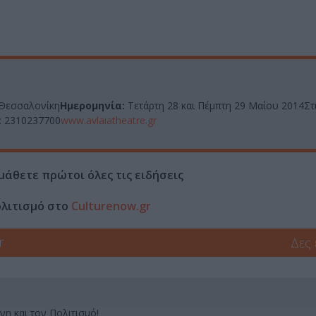
 Θεσσαλονίκη
Ημερομηνία:
Τετάρτη 28 και Πέμπτη 29 Μαίου 2014Στι
.: 2310237700
www.avlaiatheatre.gr
μάθετε πρώτοι όλες τις ειδήσεις
ολιτισμό στο
Culturenow.gr
r
Δες
νη και τον Πολιτισμό!