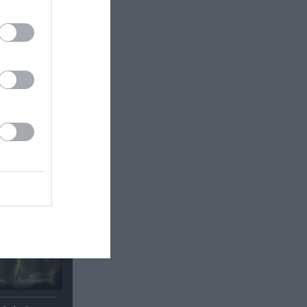
έα
θέατρο