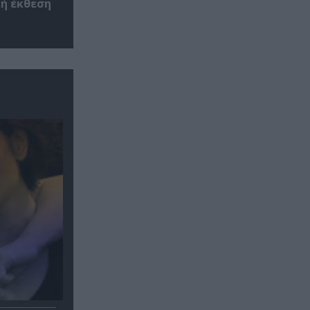
κή έκθεση