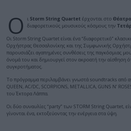
Ο
ι
Storm String Quartet
έρχονται στο
Θέατρο
διαφορετικούς μουσικούς κόσμους την
Τετάρ
Οι Storm String Quartet είναι ένα “διαφορετικό” κλασ
Ορχήστρας Θεσσαλονίκης και της Συµφωνικής Ορχήστρα
παρουσιάζει αγαπηµένες συνθέσεις της παγκόσµιας µο
όνοµά του και δηµιουργεί στον ακροατή την αίσθηση ότ
συγκροτήµατος.
Το πρόγραμμα περιλαμβάνει γνωστά soundtracks από αγ
QUEEN, AC/DC, SCORPIONS, METALLICA, GUNS N’ ROSES,
του Έκτορα Λάππα.
Οι δύο συναυλίες “party” των STORM String Quartet, εί
γίνονται ένα, εκτοξεύοντας την ενέργεια στα ύψη.