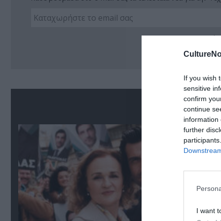
Ακο
CultureNo
If you wish 
sensitive in
confirm you
Δ
continue se
information 
further disc
participants
Downstream 
Persona
I want t