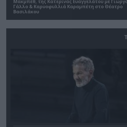
Μακμπέθ, της Κατερίνας Ευαγγελάτου με Γιώργ
Γάλλο & Καρυοφυλλιά Καραμπέτη στο Θέατρο
Βασιλάκου