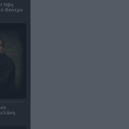
*Η Ήβη
κό Θέατρο
 σε
ειλάκη