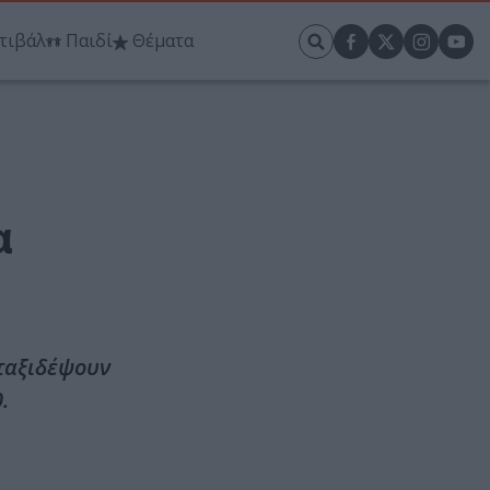
τιβάλ
Παιδί
Θέματα
α
 ταξιδέψουν
.