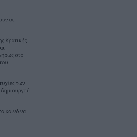
ουν σε
ης Κρατικής
αι
πλήρως στο
 του
τυχίες των
ι δημιουργού
το κοινό να