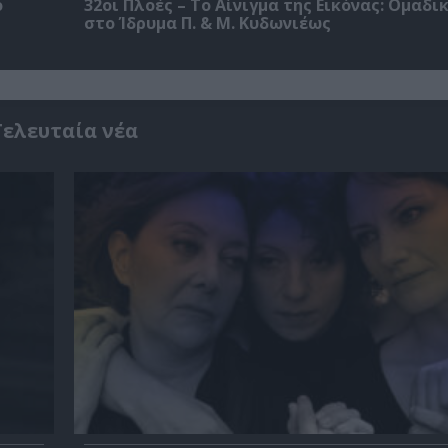
ο
32οι Πλοές – Το Αίνιγμα της Εικόνας: Ομαδι
στο Ίδρυμα Π. & Μ. Κυδωνιέως
Τελευταία νέα