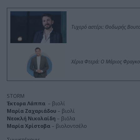
Τυχερό αστέρι: Θοδωρής Βουτσι
Χέρια Φτερά: Ο Μάριος Φραγκο
STORM
Έκτορα Λάππα
– βιολί
Μαρία Ζαχαριάδου
– βιολί
Νεοκλή Νικολαίδη
– βιόλα
Μαρία Χρίστοβα
– βιολοντσέλο
Συμμετέχουν: