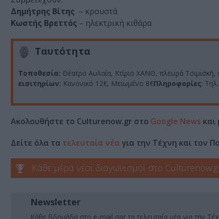
Δημήτρης Βίτης
– κρουστά
Κωστής Βρεττός
– ηλεκτρική κιθάρα
Ταυτότητα
Τοποθεσία:
Θέατρο Αυλαία, Κτίριο ΧΑΝΘ, πλευρά Τσιμισκή,
εισιτηρίων:
Κανονικό 12€, Μειωμένο 8€
Πληροφορίες
: Τηλ
Ακολουθήστε το Culturenow.gr στο
Google News
και 
Δείτε όλα τα
τελευταία νέα
για την Τέχνη και τον Π
Κάθε μέρα νέοι διαγωνισμοί στο Culturenow.g
Newsletter
Κάθε βδομάδα στο e-mail σας τα τελευταία νέα για την Τέχ