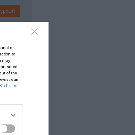
sonal or
ection to
ou may
 personal
out of the
 downstream
B’s List of