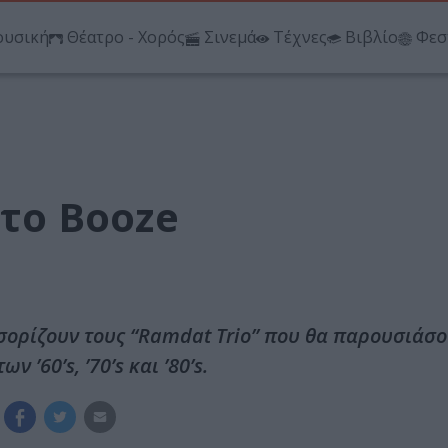
υσική
Θέατρο - Χορός
Σινεμά
Τέχνες
Βιβλίο
Φεσ
στο Booze
σορίζουν τους “Ramdat Trio” που θα παρουσιάσο
’60’s, ’70’s και ’80’s.