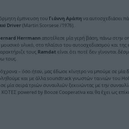
θόρμητη έμπνευση του
Γιάννη Αράπη
να αυτοσχεδιάσει πά
axi Driver
(Martin Scorsese /1976).
Bernard Herrmann
αποτέλεσε μία γερή βάση, πάνω στην ο
 μουσικό υλικό, στο πλαίσιο του αυτοσχεδιασμού και της
χαρακτήριζε τους
Ramdat
είναι ότι ποτέ δεν γίνονται δέσμ
ω τους.
τόχρονα – όσο ήταν, μας έδωσε κίνητρο να μπούμε σε μία δ
ληθούμε και με άλλα soundtrack γνωστών ταινιών του Hol
σε μία σειρά τριών συναυλιών ξεκινώντας με την συναυλί
 ΚΟΤΕΣ powered by Booze Cooperativa και θα έχει ως επίκ