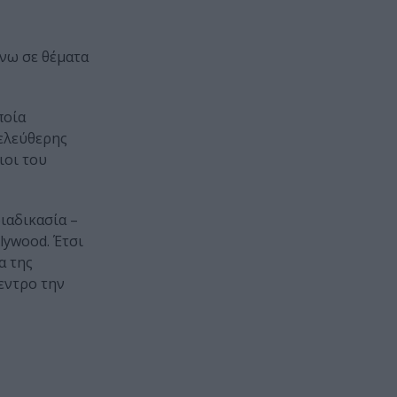
νω σε θέματα
ποία
 ελεύθερης
ιοι του
ιαδικασία –
lywood. Έτσι
α της
εντρο την