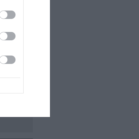
 εδώ!
❯