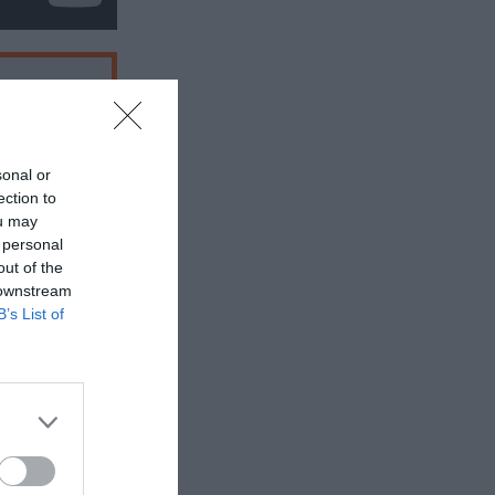
sonal or
φος),
ection to
ou may
 personal
out of the
 downstream
B’s List of