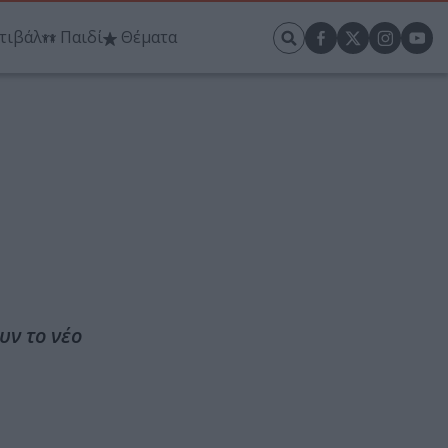
τιβάλ
Παιδί
Θέματα
υν το νέο