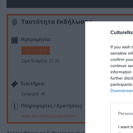
Ταυτότητα Εκδήλωσης
CultureNo
Ημερομηνία:
If you wish 
22/11/2019
sensitive in
confirm you
Ώρα Έναρξης: 21.30
continue se
information 
further disc
Eισιτήρια:
participants
Downstream 
Εισφορά: 4€
Πληροφορίες / Κρατήσεις:
Persona
www.boozecooperativa.com
I want t
Ακολουθήστε το Culturenow.gr στο
Google News
και 