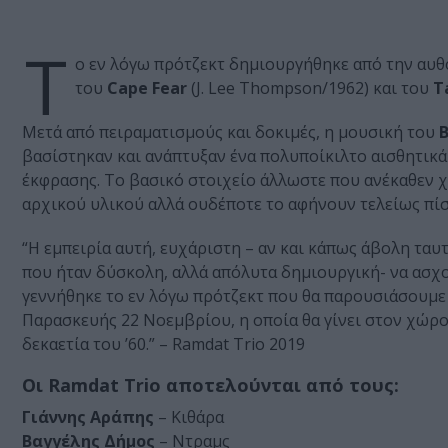
Τ
ο εν λόγω πρότζεκτ δημιουργήθηκε από την αυ
του
Cape Fear
(J. Lee Thompson/1962) και του
T
Μετά από πειραματισμούς και δοκιμές, η μουσική του
βασίστηκαν και ανάπτυξαν ένα πολυποίκιλτο αισθητικά
έκφρασης. Το βασικό στοιχείο άλλωστε που ανέκαθεν 
αρχικού υλικού αλλά ουδέποτε το αφήνουν τελείως πίσ
“Η εμπειρία αυτή, ευχάριστη – αν και κάπως άβολη ταυ
που ήταν δύσκολη, αλλά απόλυτα δημιουργική- να ασχο
γεννήθηκε το εν λόγω πρότζεκτ που θα παρουσιάσουμε 
Παρασκευής 22 Νοεμβρίου, η οποία θα γίνει στον χώρο
δεκαετία του ’60.” – Ramdat Trio 2019
Οι Ramdat Trio αποτελούνται από τους:
Γιάννης Αράπης
– Κιθάρα
Βαγγέλης Δήμος
– Ντραμς