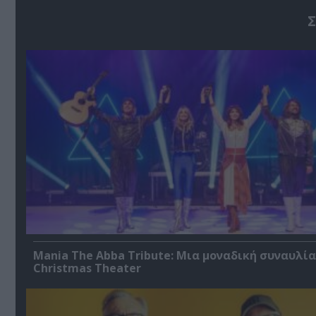
Σ
Mania The Abba Tribute: Μια μοναδική συναυλία
Christmas Theater