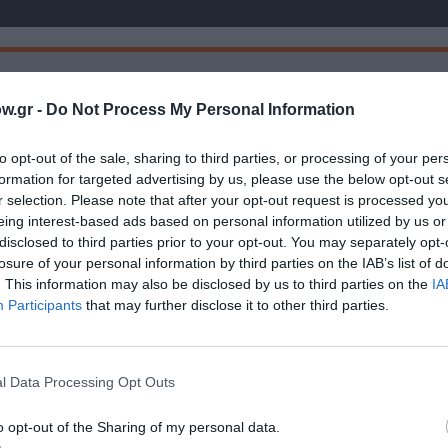
w.gr -
Do Not Process My Personal Information
Τοποθεσία:
to opt-out of the sale, sharing to third parties, or processing of your per
ΚΟΤΕΣ powered by ΒΟΟΖΕ COOPERATIVA (1ος όρο
formation for targeted advertising by us, please use the below opt-out s
Κολοκοτρώνη 57, Αθήνα
r selection. Please note that after your opt-out request is processed y
eing interest-based ads based on personal information utilized by us or
Booze Cooperativa
disclosed to third parties prior to your opt-out. You may separately opt-
losure of your personal information by third parties on the IAB’s list of
. This information may also be disclosed by us to third parties on the
IA
Participants
that may further disclose it to other third parties.
l Data Processing Opt Outs
o opt-out of the Sharing of my personal data.
μάθετε πρώτοι όλες τις ειδήσεις