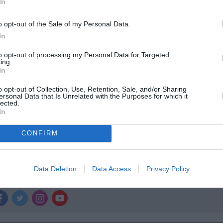
In
ολιτισμό στο
Culturenow.gr
o opt-out of the Sale of my Personal Data.
In
r
Δες
to opt-out of processing my Personal Data for Targeted
ing.
In
o opt-out of Collection, Use, Retention, Sale, and/or Sharing
ersonal Data that Is Unrelated with the Purposes for which it
ΕΣ 2019
lected.
In
CONFIRM
νη και τον Πολιτισμό!
Data Deletion
Data Access
Privacy Policy
λουθήστε το Culturenow.gr