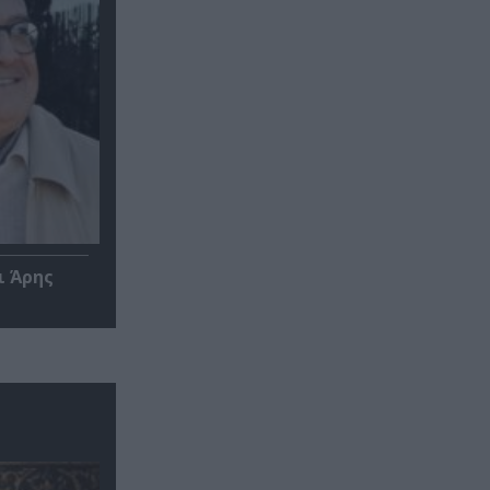
ι Άρης