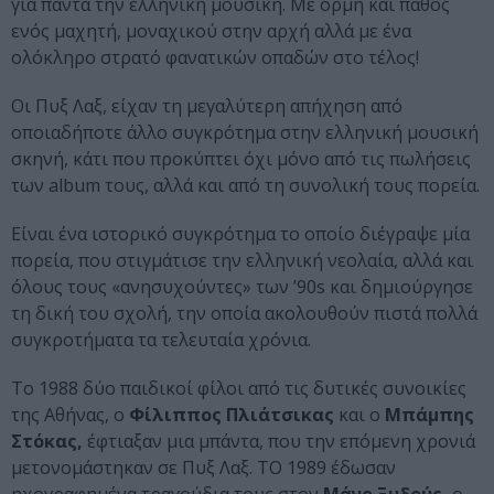
για πάντα την ελληνική μουσική. Με ορμή και πάθος
ενός μαχητή, μοναχικού στην αρχή αλλά με ένα
ολόκληρο στρατό φανατικών οπαδών στο τέλος!
Οι Πυξ Λαξ, είχαν τη μεγαλύτερη απήχηση από
οποιαδήποτε άλλο συγκρότημα στην ελληνική μουσική
σκηνή, κάτι που προκύπτει όχι μόνο από τις πωλήσεις
των album τους, αλλά και από τη συνολική τους πορεία.
Είναι ένα ιστορικό συγκρότημα το οποίο διέγραψε μία
πορεία, που στιγμάτισε την ελληνική νεολαία, αλλά και
όλους τους «ανησυχούντες» των ’90s και δημιούργησε
τη δική του σχολή, την οποία ακολουθούν πιστά πολλά
συγκροτήματα τα τελευταία χρόνια.
Το 1988 δύο παιδικοί φίλοι από τις δυτικές συνοικίες
της Αθήνας, ο
Φίλιππος Πλιάτσικας
και ο
Μπάμπης
Στόκας,
έφτιαξαν μια μπάντα, που την επόμενη χρονιά
μετονομάστηκαν σε Πυξ Λαξ. ΤΟ 1989 έδωσαν