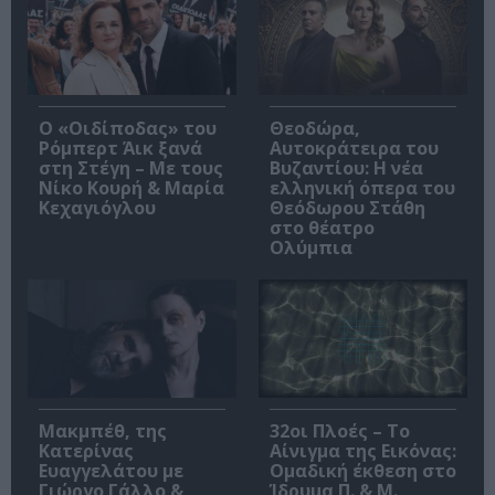
O «Οιδίποδας» του
Θεοδώρα,
Ρόμπερτ Άικ ξανά
Αυτοκράτειρα του
στη Στέγη – Με τους
Βυζαντίου: Η νέα
Νίκο Κουρή & Μαρία
ελληνική όπερα του
Κεχαγιόγλου
Θεόδωρου Στάθη
στο θέατρο
Ολύμπια
Μακμπέθ, της
32οι Πλοές – Το
Κατερίνας
Αίνιγμα της Εικόνας:
Ευαγγελάτου με
Ομαδική έκθεση στο
Γιώργο Γάλλο &
Ίδρυμα Π. & Μ.