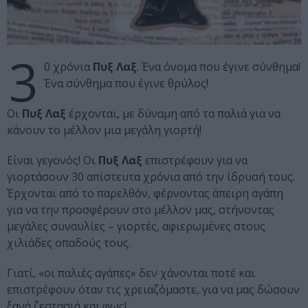
3
0 χρόνια
Πυξ Λαξ
. Ένα όνομα που έγινε σύνθημα!
Ένα σύνθημα που έγινε θρύλος!
Οι
Πυξ Λαξ
έρχονται, με δύναμη από τα παλιά για να
κάνουν το μέλλον μια μεγάλη γιορτή!
Είναι γεγονός! Οι
Πυξ Λαξ
επιστρέφουν για να
γιορτάσουν 30 απίστευτα χρόνια από την ίδρυσή τους.
Έρχονται από το παρελθόν, φέρνοντας άπειρη αγάπη
για να την προσφέρουν στο μέλλον μας, στήνοντας
μεγάλες συναυλίες – γιορτές, αφιερωμένες στους
χιλιάδες οπαδούς τους.
Γιατί, «οι παλιές αγάπες» δεν χάνονται ποτέ και
επιστρέφουν όταν τις χρειαζόμαστε, για να μας δώσουν
ξανά ζεστασιά και φως!