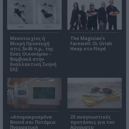
Μεσοτοιχίες ή
The Magician’s
Μικρή Προσευχή
Farewell: Οι Uriah
στις 3κ46 π.μ., της
Heep στο Floyd
Εύας Οικονόμου –
Βαμβακά στην
Εναλλακτική Σκηνή
ΕΛΣ
«Απομακρυσμένα
25 αναγνωστικές
Βουνά και Ποτάμια:
προτάσεις για τον
Πνευματική
Αύγουστο