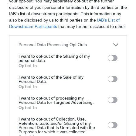
δίνοντας συναυλίες σε μεγάλες πόλεις στην Ελλάδα και
your opt-out. You may separately opt-out of the further
στην Κύπρο, αφιερωμένες στη μνήμη του Μάνου.
disclosure of your personal information by third parties on the
IAB’s list of downstream participants. This information may
Την Τετάρτη 13 Ιουλίου του 2011 και στις 7
also be disclosed by us to third parties on the
IAB’s List of
Downstream Participants
that may further disclose it to other
Σεπτεμβρίου, οι Πυξ Λαξ έγραψαν ιστορία! Με τις
third parties.
μεγαλειώδεις, τις θρυλικές συναυλίες, τις μεγαλύτερες
στα ελληνικά χρονικά στο Ολυμπιακό Στάδιο της
Personal Data Processing Opt Outs
Αθήνας στο Καυτανζόγλειο Στάδιο της Θεσσαλονίκης.
I want to opt-out of the Sharing of my
Γνώρισαν την αποθέωση από πάνω από 75.000 και
personal data.
50.000 θαυμαστές, αντίστοιχα!
Opted In
Οι συναυλίες του 2011 στάθηκαν σταθμός στην πορεία
I want to opt-out of the Sale of my
Personal Data.
του συγκροτήματος, γιατί απέδειξαν τη διάρκειά του
Opted In
και την αγάπη του κοινού. Οι Πυξ Λαξ είναι κάτι
I want to opt-out of processing my
παραπάνω από μια επιδραστική μπάντα, είναι η ψυχή,
Personal Data for Targeted Advertising.
το συναίσθημα, η φωνή μας. Αυτό άλλωστε νιώσαμε όσο
Opted In
τυχεροί μοιραστήκαμε μαζί τους εκείνες τις
I want to opt-out of Collection, Use,
ανεπανάληπτες βραδιές, εκείνες τις αξέχαστες
Retention, Sale, and/or Sharing of my
Personal Data that Is Unrelated with the
μουσικές εμπειρίες.
Purposes for which it was collected.