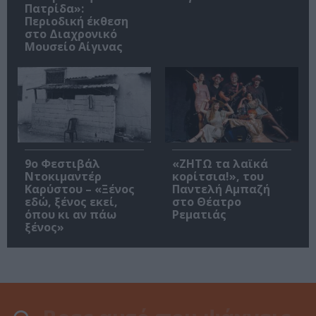
Πατρίδα»:
Περιοδική έκθεση
στο Διαχρονικό
Μουσείο Αίγινας
9ο Φεστιβάλ
«ΖΗΤΩ τα λαϊκά
Ντοκιμαντέρ
κορίτσια!», του
Καρύστου – «Ξένος
Παντελή Αμπαζή
εδώ, ξένος εκεί,
στο Θέατρο
όπου κι αν πάω
Ρεματιάς
ξένος»