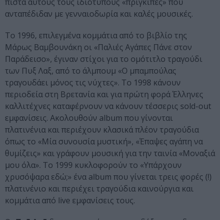
πιστά αυτούς τους ιδιότυπους «πρίγκιπες» που
ανταπέδιδαν με γενναιοδωρία και καλές μουσικές.
Το 1996, επιλεγμένα κομμάτια από το βιβλίο της
Μάρως Βαμβουνάκη οι «Παλιές Αγάπες Πάνε στον
Παράδεισο», έγιναν στίχοι για το ομότιτλο τραγούδι
των Πυξ Λαξ, από το άλμπουμ «Ο μπαμπούλας
τραγουδάει μόνος τις νύχτες». Το 1998 κάνουν
περιοδεία στη Βρετανία και για πρώτη φορά Έλληνες
καλλιτέχνες καταφέρνουν να κάνουν τέσσερις sold-out
εμφανίσεις. Ακολουθούν album που γίνονται
πλατινένια και περιέχουν κλασικά πλέον τραγούδια
όπως το «Μία συνουσία μυστική», «Έπαψες αγάπη να
θυμίζεις» και γράφουν μουσική για την ταινία «Μοναξιά
μου όλα». Το 1999 κυκλοφορούν το «Υπάρχουν
χρυσόψαρα εδώ;» ένα album που γίνεται τρεις φορές (!)
πλατινένιο και περιέχει τραγούδια καινούργια και
κομμάτια από live εμφανίσεις τους.