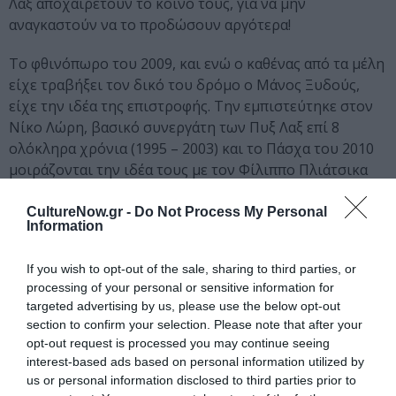
Λαξ αποχαιρετούν το κοινό τους, για να μην
αναγκαστούν να το προδώσουν αργότερα!
Το φθινόπωρο του 2009, και ενώ ο καθένας από τα μέλη
είχε τραβήξει τον δικό του δρόμο ο Μάνος Ξυδούς,
είχε την ιδέα της επιστροφής. Την εμπιστεύτηκε στον
Νίκο Λώρη, βασικό συνεργάτη των Πυξ Λαξ επί 8
ολόκληρα χρόνια (1995 – 2003) και το Πάσχα του 2010
μοιράζονται την ιδέα τους με τον Φίλιππο Πλιάτσικα
και τον Μπάμπη Στόκα και όλοι μαζί παίρνουν την
απόφαση για επανένωση των Πυξ Λαξ, για μια μουσική
CultureNow.gr -
Do Not Process My Personal
Information
επανασύνδεση για λίγες μοναδικές συναυλίες.
If you wish to opt-out of the sale, sharing to third parties, or
Στις 13 Απριλίου 2010 έφυγε από τη ζωή ο
Μάνος
processing of your personal or sensitive information for
Ξυδούς.
targeted advertising by us, please use the below opt-out
section to confirm your selection. Please note that after your
Το 2011, επτά χρόνια μετά τη διάλυσή τους, οι Πυξ Λαξ
opt-out request is processed you may continue seeing
συναντιούνται ξανά με το κοινό τους, το οποίο τους
interest-based ads based on personal information utilized by
ακολουθούσε πιστά όλα τα χρόνια της απουσίας τους,
us or personal information disclosed to third parties prior to