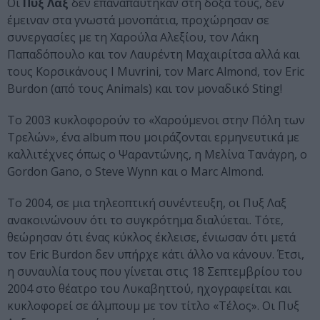
Οι
Πυξ Λαξ
δεν επαναπαύτηκαν στη δόξα τους, δεν
έμειναν στα γνωστά μονοπάτια, προχώρησαν σε
συνεργασίες με τη Χαρούλα Αλεξίου, τον Λάκη
Παπαδόπουλο και τον Λαυρέντη Μαχαιρίτσα αλλά και
τους Κορσικάνους I Muvrini, τον Marc Almond, τον Eric
Burdon (από τους Animals) και τον μοναδικό Sting!
Το 2003 κυκλοφορούν το «Χαρούμενοι στην Πόλη των
Τρελών», ένα album που μοιράζονται ερμηνευτικά με
καλλιτέχνες όπως ο Ψαραντώνης, η Μελίνα Τανάγρη, ο
Gordon Gano, ο Steve Wynn και ο Marc Almond.
Το 2004, σε μια τηλεοπτική συνέντευξη, οι Πυξ Λαξ
ανακοινώνουν ότι το συγκρότημα διαλύεται. Τότε,
θεώρησαν ότι ένας κύκλος έκλεισε, ένιωσαν ότι μετά
τον Eric Burdon δεν υπήρχε κάτι άλλο να κάνουν. Έτσι,
η συναυλία τους που γίνεται στις 18 Σεπτεμβρίου του
2004 στο θέατρο του Λυκαβηττού, ηχογραφείται και
κυκλοφορεί σε άλμπουμ με τον τίτλο «Τέλος». Οι Πυξ