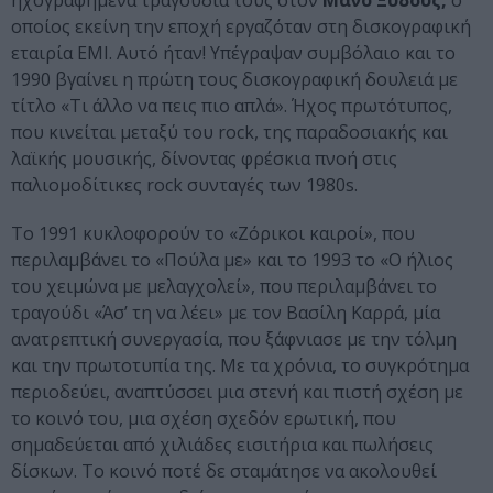
ηχογραφημένα τραγούδια τους στον
Μάνο Ξυδούς,
ο
οποίος εκείνη την εποχή εργαζόταν στη δισκογραφική
εταιρία ΕΜΙ. Αυτό ήταν! Υπέγραψαν συμβόλαιο και το
1990 βγαίνει η πρώτη τους δισκογραφική δουλειά με
τίτλο «Τι άλλο να πεις πιο απλά». Ήχος πρωτότυπος,
που κινείται μεταξύ του rock, της παραδοσιακής και
λαϊκής μουσικής, δίνοντας φρέσκια πνοή στις
παλιομοδίτικες rock συνταγές των 1980s.
Το 1991 κυκλοφορούν το «Ζόρικοι καιροί», που
περιλαμβάνει το «Πούλα με» και το 1993 το «Ο ήλιος
του χειμώνα με μελαγχολεί», που περιλαμβάνει το
τραγούδι «Άσ’ τη να λέει» με τον Βασίλη Καρρά, μία
ανατρεπτική συνεργασία, που ξάφνιασε με την τόλμη
και την πρωτοτυπία της. Με τα χρόνια, το συγκρότημα
περιοδεύει, αναπτύσσει μια στενή και πιστή σχέση με
το κοινό του, μια σχέση σχεδόν ερωτική, που
σημαδεύεται από χιλιάδες εισιτήρια και πωλήσεις
δίσκων. Το κοινό ποτέ δε σταμάτησε να ακολουθεί