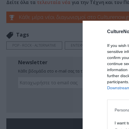
Δείτε όλα τα
τελευταία νέα
για την Τέχνη και τον Π
Κάθε μέρα νέοι διαγωνισμοί στο Culturenow.g
CultureNo
Tags
POP - ROCK - ALTERNATIVE
ΕΝΤΕΧΝΟ - ΛΑΪΚΟ - ΠΑΡΑΔΟΣΙΑΚΗ
If you wish 
sensitive in
confirm you
Newsletter
continue se
information 
Κάθε βδομάδα στο e-mail σας τα τελευταία νέα για την Τέχ
further disc
participants
Downstream 
Ακο
Persona
I want t
Σ