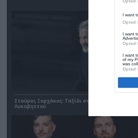
Opted 
I want t
Opted 
I want 
Advertis
Opted 
I want t
of my P
was col
Opted 
Σταύρος Ξαρχάκος: Ταξίδι στο φως στο Θέατρο
Λυκαβηττού