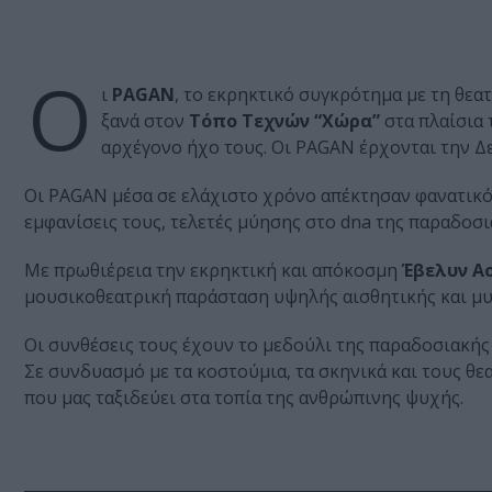
Ο
ι
PAGAN
, το εκρηκτικό συγκρότημα με​ τη θεα
ξανά στον
Τόπο Τεχνών “Χώρα”
στα πλαίσια
αρχέγονο ήχο τους. Οι PAGAN έρχονται την Δε
Οι PAGAN μέσα σε ελάχιστο χρόνο απέκτησαν φανατικό κ
εμφανίσεις τους, τελετές μύησης στο dna της παραδοσ
Με πρωθιέρεια την εκρηκτική και απόκοσμη
Έβελυν Α
μουσικοθεατρική παράσταση υψηλής αισθητικής και μυ
Οι συνθέσεις τους έχουν το μεδούλι της παραδοσιακής μ
Σε συνδυασμό με τα κοστούμια, τα σκηνικά και τους θ
που μας ταξιδεύει στα τοπία της ανθρώπινης ψυχής.