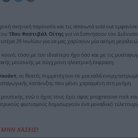
τρική σκηνική παρουσία και τις απανωτά sold out εμφανίσε
 του
18ου Φεστιβάλ Οίτης
για να ξυπνήσουν τον Διόνυσο
υτέρα 29 Ιουλίου για να μας χαρίσουν μία ακόμη μεγαλει
οινό, τόσο με τον ιδιαίτερο ήχο όσο και με τις μυσταγωγ
ιακής μουσικής με σύγχρονη ηλεκτρική έκφραση.
σουάντ
, οι θεατές συμμετέχουν σε μια καλά ενορχηστρωμ
σταγωγικής κατάνυξης που μένει χαραγμένη στη μνήμη.
ουσικής, ενώ ο ήχος τους έχει ύφος progressive rock και 
εατρικούς φωτισμούς δημιουργούν ένα μοναδικό τελετουργ
ΜΗΝ ΧΑΣΕΙΣ!