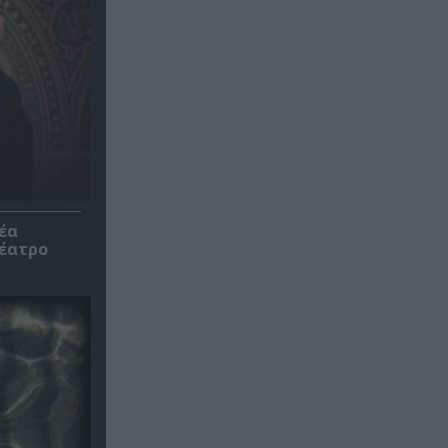
έα
θέατρο