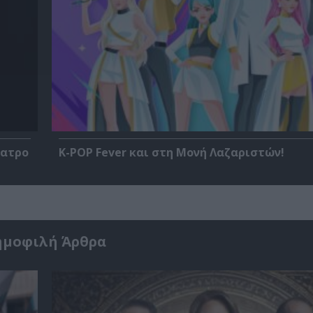
έατρο
K-POP Fever και στη Μονή Λαζαριστών!
ημοφιλή Άρθρα