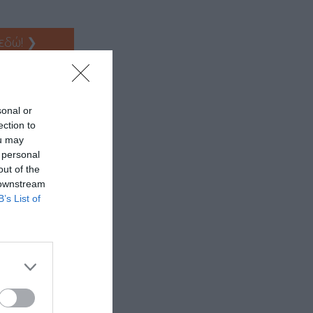
 εδώ!
❯
ΥΛΙΕΣ 2024
sonal or
ection to
ou may
 personal
out of the
 downstream
B’s List of