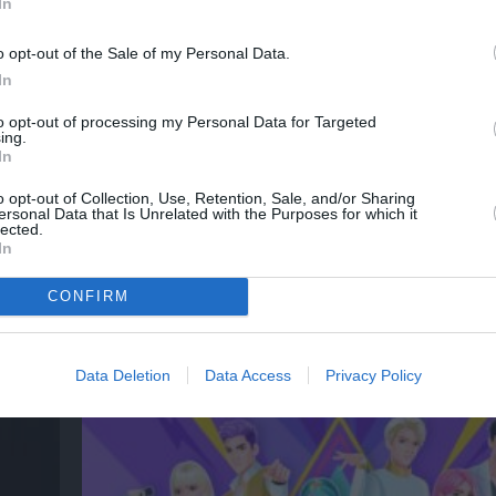
In
o opt-out of the Sale of my Personal Data.
In
to opt-out of processing my Personal Data for Targeted
ing.
In
o opt-out of Collection, Use, Retention, Sale, and/or Sharing
ersonal Data that Is Unrelated with the Purposes for which it
lected.
In
CONFIRM
Η Μουσική Τεχνόπολη 2026 υποδέχεται ένα
Data Deletion
Data Access
Privacy Policy
δυναμικό συναυλιακό Σεπτέμβριο!