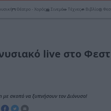
υσική
Θέατρο - Χορός
Σινεμά
Τέχνες
Βιβλίο
Φεσ
ονυσιακό live στο Φεσ
n με σκοπό να ξυπνήσουν τον Διόνυσο!