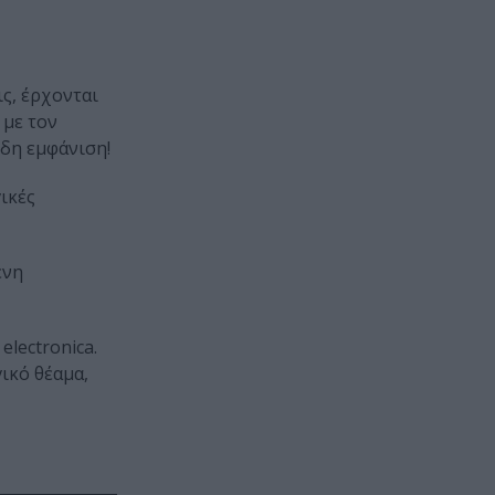
ις, έρχονται
 με τον
ώδη εμφάνιση!
ικές
ένη
electronica.
ικό θέαμα,