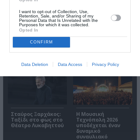
I want to opt-out of Collection, Use,
Retention, Sale, and/or Sharing of my
Personal Data that Is Unrelated with the
Purposes for which it was collected.
Opted In
Οι Arab Strap στο
Τα τραγούδια μας:
CONFIRM
Gazarte Ground
Ευανθία
Stage
Ρεμπούτσικα και
Άρης Δαβαράκης
στην Πάρο
Data Deletion
Data Access
Privacy Policy
Σταύρος Ξαρχάκος:
Η Μουσική
Ταξίδι στο φως στο
Τεχνόπολη 2026
Θέατρο Λυκαβηττού
υποδέχεται έναν
δυναμικό
συναυλιακό