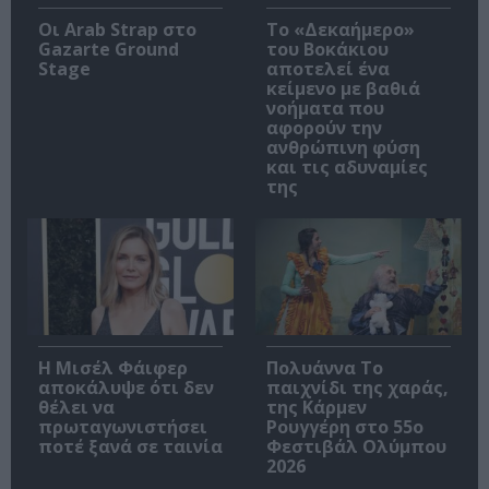
Οι Arab Strap στο
Το «Δεκαήμερο»
Gazarte Ground
του Βοκάκιου
Stage
αποτελεί ένα
κείμενο με βαθιά
νοήματα που
αφορούν την
ανθρώπινη φύση
και τις αδυναμίες
της
Η Μισέλ Φάιφερ
Πολυάννα Το
αποκάλυψε ότι δεν
παιχνίδι της χαράς,
θέλει να
της Κάρμεν
πρωταγωνιστήσει
Ρουγγέρη στο 55ο
ποτέ ξανά σε ταινία
Φεστιβάλ Ολύμπου
2026