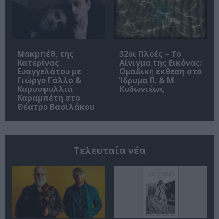
Μακμπέθ, της
32οι Πλοές – Το
Κατερίνας
Αίνιγμα της Εικόνας:
Ευαγγελάτου με
Ομαδική έκθεση στο
Γιώργο Γάλλο &
Ίδρυμα Π. & Μ.
Καρυοφυλλιά
Κυδωνιέως
Καραμπέτη στο
Θέατρο Βασιλάκου
Τελευταία νέα