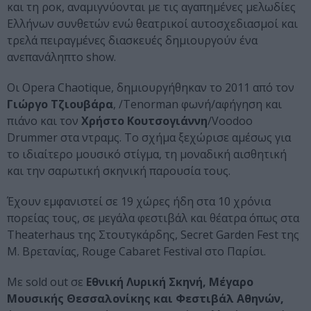
και τη ροκ, αναμιγνύονται με τις αγαπημένες μελωδίες
Ελλήνων συνθετών ενώ θεατρικοί αυτοσχεδιασμοί και
τρελά πειραγμένες διασκευές δημιουργούν ένα
ανεπανάληπτο show.
Οι Opera Chaotique, δημιουργήθηκαν το 2011 από τον
Γιώργο Τζιουβάρα
, /Tenorman φωνή/αφήγηση και
πιάνο και τον
Χρήστο Κουτσογιάννη
/Voodoo
Drummer στα ντραμς. Το σχήμα ξεχώρισε αμέσως για
το ιδιαίτερο μουσικό στίγμα, τη μοναδική αισθητική
και την σαρωτική σκηνική παρουσία τους.
Έχουν εμφανιστεί σε 19 χώρες ήδη στα 10 χρόνια
πορείας τους, σε μεγάλα φεστιβάλ και θέατρα όπως στα
Theaterhaus της Στουτγκάρδης, Secret Garden Fest της
Μ. Βρετανίας, Rouge Cabaret Festival στο Παρίσι.
Με sold out σε
Εθνική Λυρική Σκηνή, Μέγαρο
Μουσικής Θεσσαλονίκης και Φεστιβάλ Αθηνών,