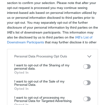
section to confirm your selection. Please note that after your
ΚΛΑΣΙΚΗ - ΟΠΕΡΑ
opt-out request is processed you may continue seeing
ΠΕΙΡΑΜΑΤΙΚΟ - MULTI SHOWS - PERFORMANCE
interest-based ads based on personal information utilized by
us or personal information disclosed to third parties prior to
your opt-out. You may separately opt-out of the further
Newsletter
disclosure of your personal information by third parties on the
IAB’s list of downstream participants. This information may
Κάθε βδομάδα στο e-mail σας τα τελευταία νέα για
also be disclosed by us to third parties on the
IAB’s List of
την Τέχνη και τον Πολιτισμό!
Downstream Participants
that may further disclose it to other
third parties.
Personal Data Processing Opt Outs
I want to opt-out of the Sharing of my
personal data.
Ακολουθήστε το Culturenow.gr
Opted In
I want to opt-out of the Sale of my
Personal Data.
Opted In
Σχετικά Άρθρα
I want to opt-out of processing my
Personal Data for Targeted Advertising.
Opted In