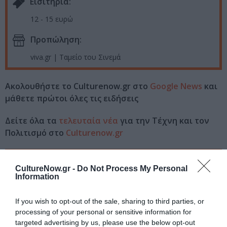
Eισιτήρια:
12 - 15 ευρώ
Προπώληση:
viva.gr | Ταμείο του Σινεμά
Ακολουθήστε το Culturenow.gr στο
Google News
και
μάθετε πρώτοι όλες τις ειδήσεις
Δείτε όλα τα
τελευταία νέα
για την Τέχνη και τον
Πολιτισμό στο
Culturenow.gr
Νέοι Διαγωνισμοί
❯
CultureNow.gr -
Do Not Process My Personal
Information
Tags
If you wish to opt-out of the sale, sharing to third parties, or
JAZZ - BLUES - ETHNIC
OPERA CHAOTIQUE
processing of your personal or sensitive information for
POP - ROCK - ALTERNATIVE
ΚΑΛΟΚΑΙΡΙΝΕΣ ΣΥΝΑΥΛΙΕΣ
targeted advertising by us, please use the below opt-out