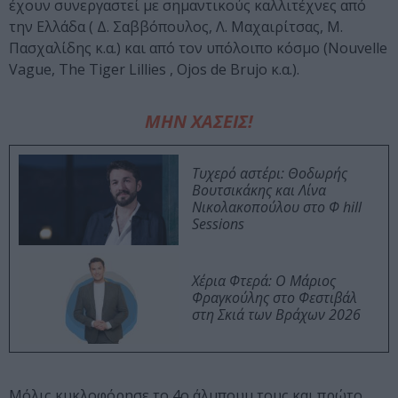
έχουν συνεργαστεί με σημαντικούς καλλιτέχνες από
την Ελλάδα ( Δ. Σαββόπουλος, Λ. Μαχαιρίτσας, Μ.
Πασχαλίδης κ.α.) και από τον υπόλοιπο κόσμο (Nouvelle
Vague, The Tiger Lillies , Ojos de Brujo κ.α.).
ΜΗΝ ΧΑΣΕΙΣ!
Τυχερό αστέρι: Θοδωρής
Βουτσικάκης και Λίνα
Νικολακοπούλου στο Φ hill
Sessions
Χέρια Φτερά: Ο Μάριος
Φραγκούλης στο Φεστιβάλ
στη Σκιά των Βράχων 2026
Μόλις κυκλοφόρησε το 4ο άλμπουμ τους και πρώτο