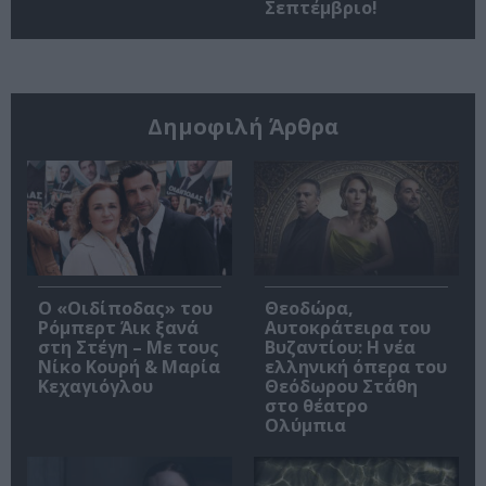
Σεπτέμβριο!
Δημοφιλή Άρθρα
O «Οιδίποδας» του
Θεοδώρα,
Ρόμπερτ Άικ ξανά
Αυτοκράτειρα του
στη Στέγη – Με τους
Βυζαντίου: Η νέα
Νίκο Κουρή & Μαρία
ελληνική όπερα του
Κεχαγιόγλου
Θεόδωρου Στάθη
στο θέατρο
Ολύμπια