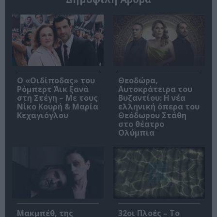
O «Οιδίποδας» του
Θεοδώρα,
Ρόμπερτ Άικ ξανά
Αυτοκράτειρα του
στη Στέγη – Με τους
Βυζαντίου: Η νέα
Νίκο Κουρή & Μαρία
ελληνική όπερα του
Κεχαγιόγλου
Θεόδωρου Στάθη
στο θέατρο
Ολύμπια
Μακμπέθ, της
32οι Πλοές – Το