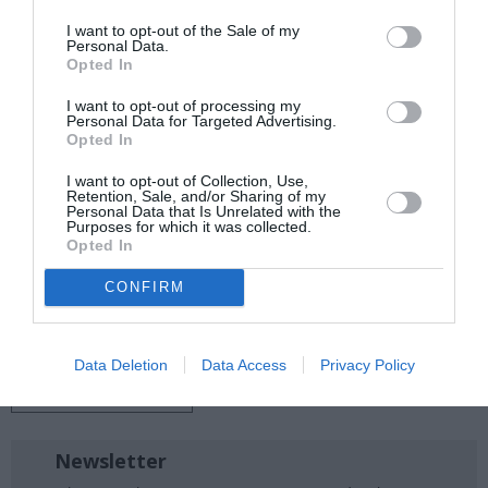
I want to opt-out of the Sale of my
Προπώληση
: gazarte, viva, 11876, Public, Seven Spots,
Personal Data.
Παπασωτηρίου, Ιανός
Opted In
I want to opt-out of processing my
Personal Data for Targeted Advertising.
Opted In
Ακολουθήστε το Culturenow.gr στο
Google News
και
μάθετε πρώτοι όλες τις ειδήσεις
I want to opt-out of Collection, Use,
Retention, Sale, and/or Sharing of my
Personal Data that Is Unrelated with the
Δείτε όλα τα
τελευταία νέα
για την Τέχνη και τον
Purposes for which it was collected.
Πολιτισμό στο
Culturenow.gr
Opted In
CONFIRM
Νέοι Διαγωνισμοί
❯
Tags
Data Deletion
Data Access
Privacy Policy
JAZZ - BLUES - ETHNIC
Newsletter