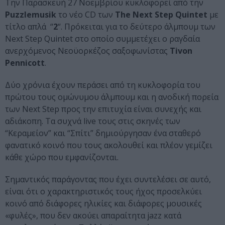
Την Παρασκευή 27 Νοεμβρίου κυκλοφορεί από την
Puzzlemusik
το νέο CD των
The Next Step Quintet
με
τίτλο απλά “
2
“. Πρόκειται για το δεύτερο άλμπουμ των
Next Step Quintet στο οποίο συμμετέχει ο ραγδαία
ανερχόμενος Νεοϋορκέζος σαξοφωνίστας
Tivon
Pennicott
.
Δύο χρόνια έχουν περάσει από τη κυκλοφορία του
πρώτου τους ομώνυμου άλμπουμ και η ανοδική πορεία
των Next Step προς την επιτυχία είναι συνεχής και
αδιάκοπη. Τα συχνά live τους στις σκηνές των
“Κεραμείον” και “Σπίτι” δημιούργησαν ένα σταθερό
φανατικό κοινό που τους ακολουθεί και πλέον γεμίζει
κάθε χώρο που εμφανίζονται.
Σημαντικός παράγοντας που έχει συντελέσει σε αυτό,
είναι ότι ο χαρακτηριστικός τους ήχος προσελκύει
κοινό από διάφορες ηλικίες και διάφορες μουσικές
«φυλές», που δεν ακούει απαραίτητα jazz κατά