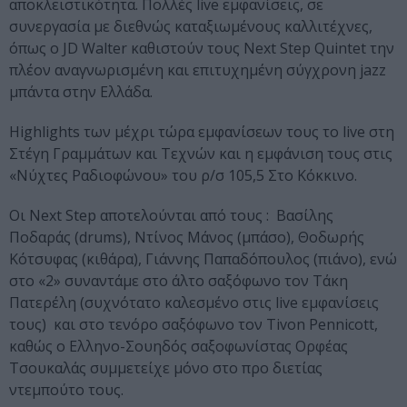
αποκλειστικότητα. Πολλές live εμφανίσεις, σε
συνεργασία με διεθνώς καταξιωμένους καλλιτέχνες,
όπως ο JD Walter καθιστούν τους Next Step Quintet την
πλέον αναγνωρισμένη και επιτυχημένη σύγχρονη jazz
μπάντα στην Ελλάδα.
Highlights των μέχρι τώρα εμφανίσεων τους το live στη
Στέγη Γραμμάτων και Τεχνών και η εμφάνιση τους στις
«Νύχτες Ραδιοφώνου» του ρ/σ 105,5 Στο Κόκκινο.
Οι Next Step αποτελούνται από τους : Βασίλης
Ποδαράς (drums), Ντίνος Μάνος (μπάσο), Θοδωρής
Κότσυφας (κιθάρα), Γιάννης Παπαδόπουλος (πιάνο), ενώ
στο «2» συναντάμε στο άλτο σαξόφωνο τον Τάκη
Πατερέλη (συχνότατο καλεσμένο στις live εμφανίσεις
τους) και στο τενόρο σαξόφωνο τον Tivon Pennicott,
καθώς ο Ελληνο-Σουηδός σαξοφωνίστας Ορφέας
Τσουκαλάς συμμετείχε μόνο στο προ διετίας
ντεμπούτο τους.