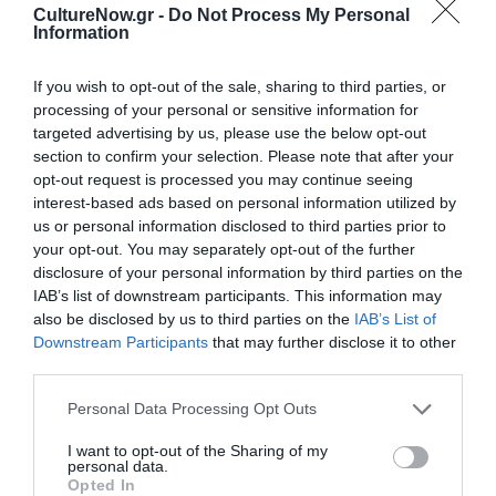
κλάσης αυτού του άλμπουμ.
CultureNow.gr -
Do Not Process My Personal
Information
Η ηχογράφηση και η μίξη του 2 έγινε από στο Studio
Sierra από τον Γιώργο Καριώτη. Mastering: Doug
If you wish to opt-out of the sale, sharing to third parties, or
Henderson.
processing of your personal or sensitive information for
targeted advertising by us, please use the below opt-out
Artwork by quietroom.gr ( Βασίλης Κουρεντής, Καρμέλο
section to confirm your selection. Please note that after your
opt-out request is processed you may continue seeing
Παπαδόπουλος)
interest-based ads based on personal information utilized by
us or personal information disclosed to third parties prior to
Το 2 κυκλοφορεί σε cd και σε ψηφιακή μορφή (i-tunes,
your opt-out. You may separately opt-out of the further
Spotify, Deezer, Google play και σε άλλες ψηφιακές
disclosure of your personal information by third parties on the
πλατφόρμες σε όλον τον κόσμο)
IAB’s list of downstream participants. This information may
also be disclosed by us to third parties on the
IAB’s List of
Downstream Participants
that may further disclose it to other
Ταυτότητα
third parties.
Τοποθεσία
: gazARTE Roof Stage, Βουτάδων 32-34, Γκάζι
Personal Data Processing Opt Outs
Ημερομηνία
: Κυριακή 29 Νοεμβρίου 2015, στις 21.00
I want to opt-out of the Sharing of my
personal data.
Opted In
T
ιμή εισιτηρίου
: 6 euro (εισόδου, χωρίς ποτό)