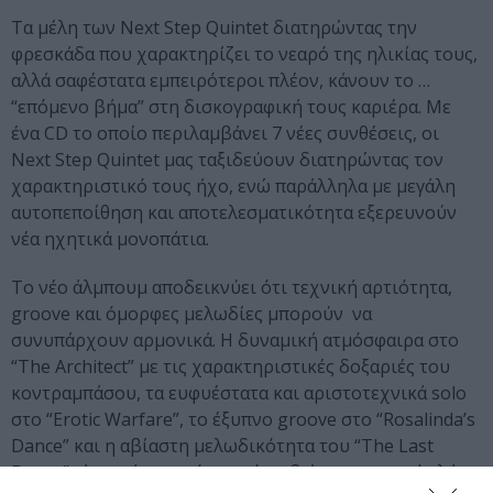
Τα μέλη των Next Step Quintet διατηρώντας την
φρεσκάδα που χαρακτηρίζει το νεαρό της ηλικίας τους,
αλλά σαφέστατα εμπειρότεροι πλέον, κάνουν το …
“επόμενο βήμα” στη δισκογραφική τους καριέρα. Με
ένα CD το οποίο περιλαμβάνει 7 νέες συνθέσεις, οι
Next Step Quintet μας ταξιδεύουν διατηρώντας τον
χαρακτηριστικό τους ήχο, ενώ παράλληλα με μεγάλη
αυτοπεποίθηση και αποτελεσματικότητα εξερευνούν
νέα ηχητικά μονοπάτια.
Το νέο άλμπουμ αποδεικνύει ότι τεχνική αρτιότητα,
groove και όμορφες μελωδίες μπορούν να
συνυπάρχουν αρμονικά. Η δυναμική ατμόσφαιρα στο
“The Architect” με τις χαρακτηριστικές δοξαριές του
κοντραμπάσου, τα ευφυέστατα και αριστοτεχνικά solo
στο “Erotic Warfare”, το έξυπνο groove στο “Rosalinda’s
Dance” και η αβίαστη μελωδικότητα του “The Last
Dance” είναι κάποια μόνο από τα δείγματα της υψηλής