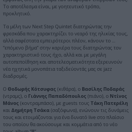
Το αποτέλεσμα είναι, με γοητευτικό τρόπο,
προκλητικό.
Τα μέλη των Next Step Quintet διατηρώντας την
φρεσκάδα που χαρακτηρίζει το νεαρό της ηλικίας τους,
αλλά σαφέστατα εμπειρότεροι πλέον, κάνουν το …
“επόμενο βήμα” στην καριέρα τους διατηρώντας τον
χαρακτηριστικό τους ήχο, αλλά και με μεγάλη
αυτοπεποίθηση και αποτελεσματικότητα εξερευνούν
νέα ηχητικά μονοπάτια ταξιδεύοντάς μας σε jazz
διαδρομές.
Ο
Θοδωρής Κότσυφας
(κιθάρα), ο
Βασίλης Ποδαράς
(ντραμς), ο
Γιάννης Παπαδόπουλος
(πιάνο), ο
Ντίνος
Μάνος
(κοντραμπάσο), με guests τους
Τάκη Πατερέλη
και
Δημήτρη Τσάκα
(σαξόφωνα), ενώνουν τις δυνάμεις
τους και ετοιμάζονται για ένα δυνατό live στο πλαίσιο
του οποίου θα ακούσουμε και κομμάτια από το νέο
τους album “
II
“.