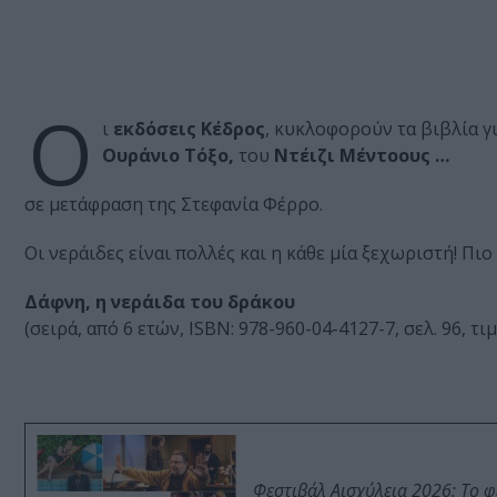
Ο
ι
εκδόσεις Κέδρος
, κυκλοφορούν τα βιβλία γι
Ουράνιο Τόξο,
του
Ντέιζι Μέντοους …
σε μετάφραση της Στεφανία Φέρρο.
Οι νεράιδες είναι πολλές και η κάθε μία ξεχωριστή! Πιο
Δάφνη, η νεράιδα του δράκου
(σειρά, από 6 ετών, ISBN: 978-960-04-4127-7, σελ. 96, τ
Φεστιβάλ Αισχύλεια 2026: Το 