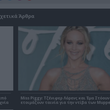
χετικά Άρθρα
από
Miss Piggy: Τζένιφερ Λόρενς και Έμα Στόουν
χνία
ετοιμάζουν ταινία για την ντίβα των Mupp