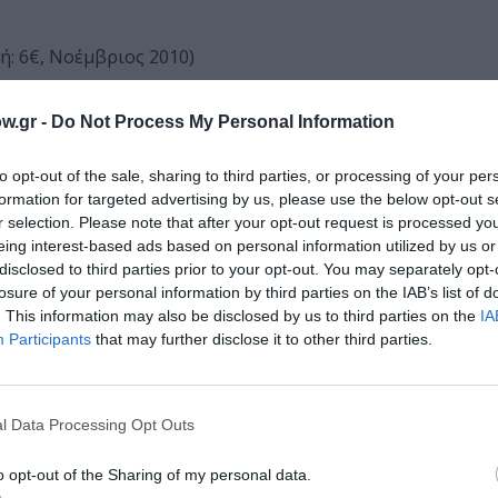
ιμή: 6€, Νοέμβριος 2010)
ντζαροι έχουν κλέψει τα εφτά μυθικά πλάσματα. Οι νεράιδ
w.gr -
Do Not Process My Personal Information
 παντού αναστάτωση. Θα καταφέρουν, άραγε, η Ρέιτσελ και
to opt-out of the sale, sharing to third parties, or processing of your per
formation for targeted advertising by us, please use the below opt-out s
r selection. Please note that after your opt-out request is processed y
ιμή: 6€, Νοέμβριος 2010)
eing interest-based ads based on personal information utilized by us or
disclosed to third parties prior to your opt-out. You may separately opt-
ίο μυθικό πλάσμα που μένει να βρουν η Κρίστι και η Ρέιτσ
losure of your personal information by third parties on the IAB’s list of
 αποφασισμένοι να τη βρουν πρώτοι. Ένας αγώνας δρόμου 
. This information may also be disclosed by us to third parties on the
IA
Participants
that may further disclose it to other third parties.
ΓΙΚΟ ΟΥΡΑΝΙΟ ΤΟΞΟ – Οι νεράιδες των μυθικών πλασμάτων.
ι ασφαλή τα μυθικά πλάσματα!
l Data Processing Opt Outs
o opt-out of the Sharing of my personal data.