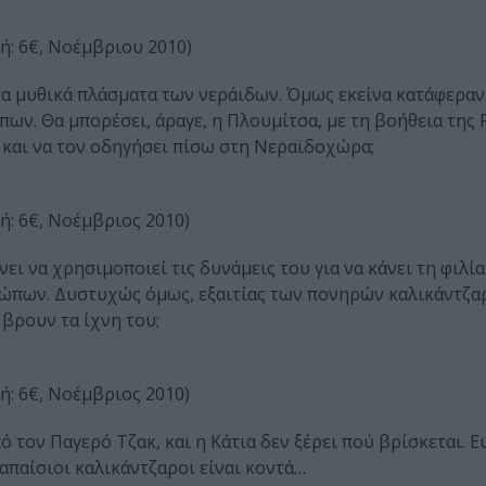
ιμή: 6€, Νοέμβριου 2010)
τα μυθικά πλάσματα των νεράιδων. Όμως εκείνα κατάφεραν
ν. Θα μπορέσει, άραγε, η Πλουμίτσα, με τη βοήθεια της Ρ
, και να τον οδηγήσει πίσω στη Νεραϊδοχώρα;
ιμή: 6€, Νοέμβριος 2010)
ει να χρησιμοποιεί τις δυνάμεις του για να κάνει τη φιλί
ώπων. Δυστυχώς όμως, εξαιτίας των πονηρών καλικάντζαρ
 βρουν τα ίχνη του;
ιμή: 6€, Νοέμβριος 2010)
ό τον Παγερό Τζακ, και η Κάτια δεν ξέρει πού βρίσκεται. 
 απαίσιοι καλικάντζαροι είναι κοντά…