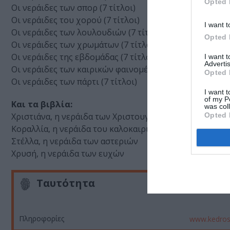
Opted 
Οι νεράιδες των σπορ (7 τίτλοι)
Οι νεράιδες του χορού (7 τίτλοι)
I want t
Οι νεράιδες των λουλουδιών (7 τίτλοι)
Opted 
Οι νεράιδες των χρωμάτων (7 τίτλοι)
Οι νεράιδες της εβδομάδας (7 τίτλοι)
I want 
Advertis
Οι νεράιδες των καιρικών φαινομένων (7 τίτλοι)
Opted 
Οι νεράιδες των πάρτι (7 τίτλοι)
I want t
of my P
Και τα βιβλία:
was col
Opted 
Χριστιάνα, η νεράιδα των Χριστουγέννων
Κοραλλία, η νεράιδα του καλοκαιριού
Στέλλα, η νεράιδα των αστεριών
Χρυσή, η νεράιδα των ευχών
Ταυτότητα
Πληροφορίες
www.kedros