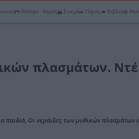
υσική
Θέατρο - Χορός
Σινεμά
Τέχνες
Βιβλίο
Φεσ
θικών πλασμάτων. Ντέ
ια παιδιά, Οι νεράιδες των μυθικών πλασμάτων 