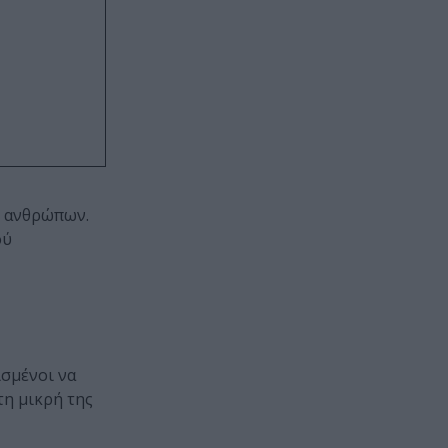
ν ανθρώπων.
ού
ισμένοι να
τη μικρή της