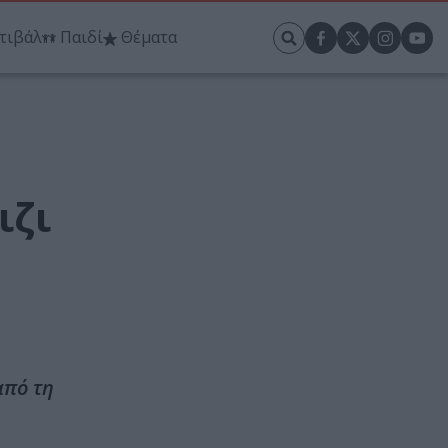
τιβάλ
Παιδί
Θέματα
ιζι
από τη