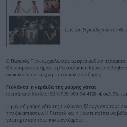
Ίων, του Ευριπίδη από τον Θ
Ο Παγερός Τζακ αιχμαλώτισε τα εφτά μυθικά πλάσματα
Θα μπορέσουν, άραγε, η Ρέιτσελ και η Κρίστι να βοηθή
ανακαλύψουν τα ίχνη του οι καλικάντζαροι;
Γιολάντα, η νεράιδα της μαύρης γάτας
(σειρά, από 6 ετών, ISBN: 978-960-04-4128-4, σελ. 96, τ
Η μαγική μαύρη γάτα της Γιολάντας ξέφυγε από τους σκ
την ξαναπιάσουν. Η Ρέιτσελ και η Κρίστι πρέπει να βάλ
γάτα πριν από τους καλικάντζαρους…