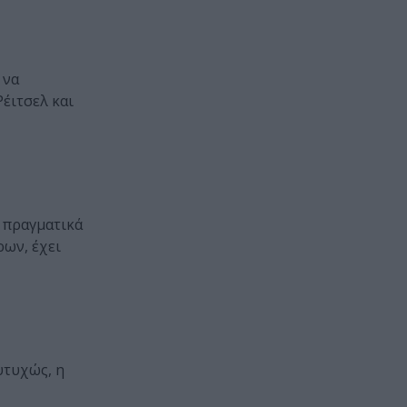
 να
έιτσελ και
α πραγματικά
ων, έχει
Ευτυχώς, η