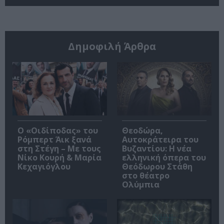
Δημοφιλή Άρθρα
O «Οιδίποδας» του
Θεοδώρα,
Ρόμπερτ Άικ ξανά
Αυτοκράτειρα του
στη Στέγη – Με τους
Βυζαντίου: Η νέα
Νίκο Κουρή & Μαρία
ελληνική όπερα του
Κεχαγιόγλου
Θεόδωρου Στάθη
στο θέατρο
Ολύμπια