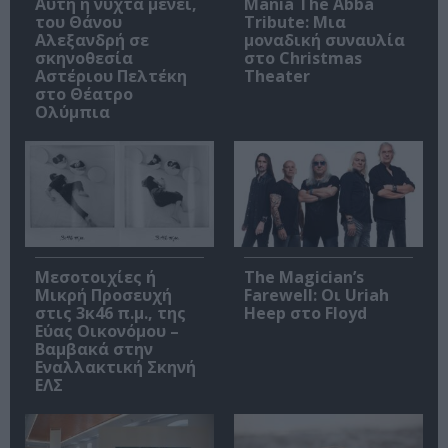
Αυτή η νύχτα μένει,
Mania The Abba
του Θάνου
Tribute: Μια
Αλεξανδρή σε
μοναδική συναυλία
σκηνοθεσία
στο Christmas
Αστέριου Πελτέκη
Theater
στο Θέατρο
Ολύμπια
Μεσοτοιχίες ή
The Magician’s
Μικρή Προσευχή
Farewell: Οι Uriah
στις 3κ46 π.μ., της
Heep στο Floyd
Εύας Οικονόμου –
Βαμβακά στην
Εναλλακτική Σκηνή
ΕΛΣ