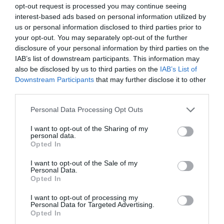
ΠΕΡΙΠΕΤΕΙΑ - ΑΣΤΥΝΟΜΙΚΟ
opt-out request is processed you may continue seeing
interest-based ads based on personal information utilized by
us or personal information disclosed to third parties prior to
Newsletter
your opt-out. You may separately opt-out of the further
disclosure of your personal information by third parties on the
Κάθε βδομάδα στο e-mail σας τα τελευταία νέα για
IAB’s list of downstream participants. This information may
την Τέχνη και τον Πολιτισμό!
also be disclosed by us to third parties on the
IAB’s List of
Downstream Participants
that may further disclose it to other
third parties.
Personal Data Processing Opt Outs
Ακολουθήστε το Culturenow.gr
I want to opt-out of the Sharing of my
personal data.
Opted In
I want to opt-out of the Sale of my
Personal Data.
Opted In
Σχετικά Άρθρα
I want to opt-out of processing my
Personal Data for Targeted Advertising.
Opted In