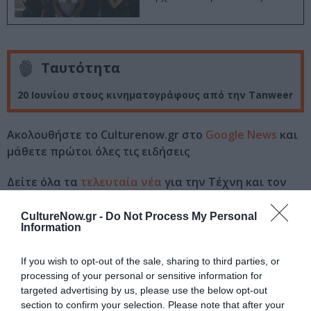
Ταυτότητα
20 Ιουνίου στους κινηματογράφους από την Tanweer
Ακολουθήστε το Culturenow.gr στο
Google News
και
μάθετε πρώτοι όλες τις ειδήσεις
Δείτε όλα τα
τελευταία νέα
για την Τέχνη και τον
Πολιτισμό στο
Culturenow.gr
CultureNow.gr -
Do Not Process My Personal
Information
Νέοι Διαγωνισμοί
❯
If you wish to opt-out of the sale, sharing to third parties, or
Tags
processing of your personal or sensitive information for
targeted advertising by us, please use the below opt-out
ΝΕΕΣ ΤΑΙΝΙΕΣ - ΤΑΙΝΙΕΣ ΤΗΣ ΕΒΔΟΜΑΔΑΣ
ΞΕΝΕΣ ΤΑΙΝΙΕΣ
section to confirm your selection. Please note that after your