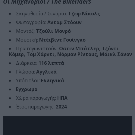
Οι Μηχανόβιοι / The Bikeriders
Σκηνοθεσία / Σενάριο:
Τζεφ Νίκολς
Φωτογραφία:
Ανταμ Στόουν
Μοντάζ:
Τζούλι Μονρό
Μουσική:
Ντέιβιντ Γουίνγκο
Πρωταγωνιστούν:
Όστιν Μπάτλερ, Τζόντι
Κόμερ, Τομ Χάρντι, Νόρμαν Ρίντους, Μάικλ Σάνον
Διάρκεια:
116 λεπτά
Γλώσσα:
Αγγλικά
Υπότιτλοι:
Ελληνικά
Εγχρωμο
Χώρα παραγωγής:
ΗΠΑ
Έτος παραγωγής:
2024