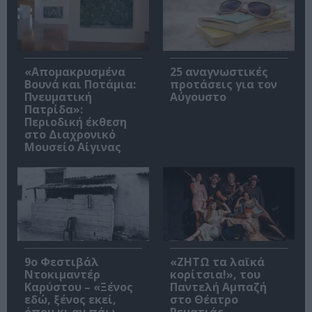
«Απομακρυσμένα
25 αναγνωστικές
Βουνά και Ποτάμια:
προτάσεις για τον
Πνευματική
Αύγουστο
Πατρίδα»:
Περιοδική έκθεση
στο Διαχρονικό
Μουσείο Αίγινας
9ο Φεστιβάλ
«ΖΗΤΩ τα λαϊκά
Ντοκιμαντέρ
κορίτσια!», του
Καρύστου – «Ξένος
Παντελή Αμπαζή
εδώ, ξένος εκεί,
στο Θέατρο