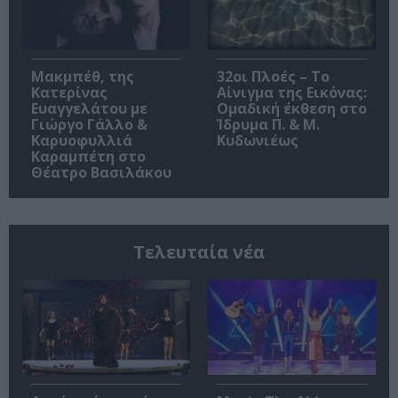
Μακμπέθ, της
32οι Πλοές – Το
Κατερίνας
Αίνιγμα της Εικόνας:
Ευαγγελάτου με
Ομαδική έκθεση στο
Γιώργο Γάλλο &
Ίδρυμα Π. & Μ.
Καρυοφυλλιά
Κυδωνιέως
Καραμπέτη στο
Θέατρο Βασιλάκου
Τελευταία νέα