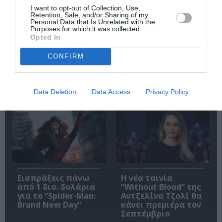
I want to opt-out of Collection, Use,
Retention, Sale, and/or Sharing of my
Personal Data that Is Unrelated with the
Purposes for which it was collected.
Opted In
Η Μισέλ Φάιφερ
Προβολές με
αποκάλυψε ότι δεν
ελεύθερη είσοδο
CONFIRM
θέλει να
στον Θερινό
πρωταγωνιστήσει
Δημοτικό
ποτέ ξανά σε ταινία
Κινηματογράφο
Αγίας Παρασκευής |
Data Deletion
Data Access
Privacy Policy
10-16/8
Εισπράξεις πάνω
Η νέα ταινία
από 1 δισ. δολάρια
“Without Blood” της
για το “Spider-Man:
Αντζελίνα Τζολί θα
Brand New Day”
κάνει πρεμιέρα τον
Σεπτέμβριο