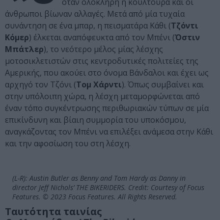
όταν ολόκληρη η κουλτούρα και οι
άνθρωποι βίωναν αλλαγές. Μετά από μία τυχαία
συνάντηση σε ένα μπαρ, η πεισματάρα Κάθι (
Τζόντι
Κόμερ
) έλκεται αναπόφευκτα από τον Μπένι (
Όστιν
Μπάτλερ
), το νεότερο μέλος μίας λέσχης
μοτοσικλετιστών στις κεντροδυτικές πολιτείες της
Αμερικής, που ακούει στο όνομα Βάνδαλοι και έχει ως
αρχηγό τον Τζόνι (
Τομ Χάρντι
). Όπως συμβαίνει και
στην υπόλοιπη χώρα, η λέσχη μεταμορφώνεται από
έναν τόπο συγκέντρωσης περιθωριακών τύπων σε μία
επικίνδυνη και βίαιη συμμορία του υποκόσμου,
αναγκάζοντας τον Μπένι να επιλέξει ανάμεσα στην Κάθι
και την αφοσίωση του στη λέσχη.
(L-R): Austin Butler as Benny and Tom Hardy as Danny in
director Jeff Nichols’ THE BIKERIDERS. Credit: Courtesy of Focus
Features. © 2023 Focus Features. All Rights Reserved.
Ταυτότητα ταινίας