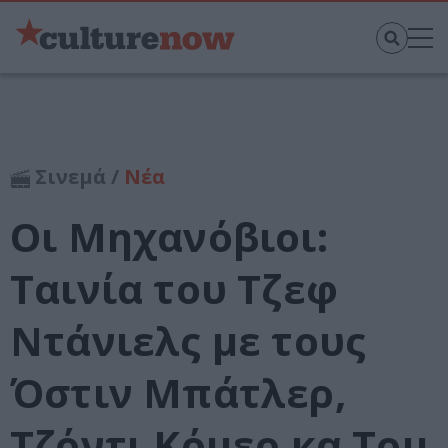
Σινεμά /
Νέα
Οι Μηχανόβιοι:
Ταινία του Τζεφ
Ντάνιελς με τους
Όστιν Μπάτλερ,
Τζόντι Κόμερ κα Τομ