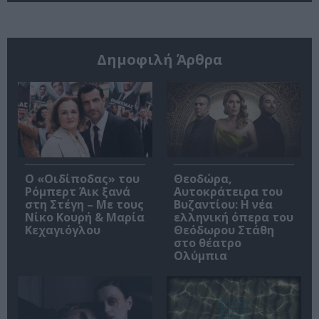
Δημοφιλή Άρθρα
O «Οιδίποδας» του
Θεοδώρα,
Ρόμπερτ Άικ ξανά
Αυτοκράτειρα του
στη Στέγη – Με τους
Βυζαντίου: Η νέα
Νίκο Κουρή & Μαρία
ελληνική όπερα του
Κεχαγιόγλου
Θεόδωρου Στάθη
στο θέατρο
Ολύμπια