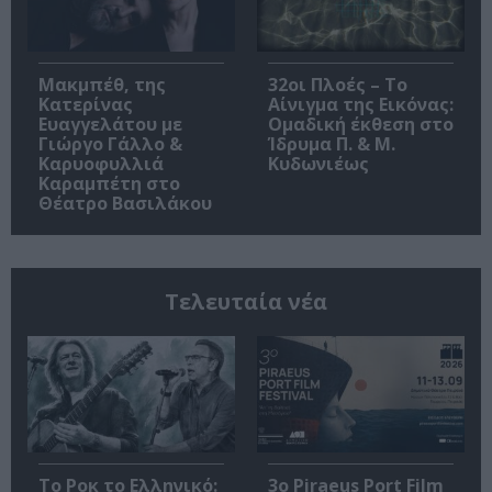
Μακμπέθ, της
32οι Πλοές – Το
Κατερίνας
Αίνιγμα της Εικόνας:
Ευαγγελάτου με
Ομαδική έκθεση στο
Γιώργο Γάλλο &
Ίδρυμα Π. & Μ.
Καρυοφυλλιά
Κυδωνιέως
Καραμπέτη στο
Θέατρο Βασιλάκου
Τελευταία νέα
Το Ροκ το Ελληνικό:
3o Piraeus Port Film