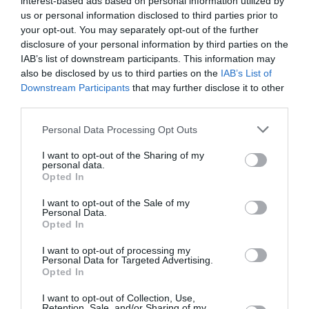
ΣΥΝΑΥΛΙΕΣ 2018
interest-based ads based on personal information utilized by
us or personal information disclosed to third parties prior to
your opt-out. You may separately opt-out of the further
Newsletter
disclosure of your personal information by third parties on the
IAB’s list of downstream participants. This information may
Κάθε βδομάδα στο e-mail σας τα τελευταία νέα για
also be disclosed by us to third parties on the
IAB’s List of
την Τέχνη και τον Πολιτισμό!
Downstream Participants
that may further disclose it to other
third parties.
Personal Data Processing Opt Outs
I want to opt-out of the Sharing of my
personal data.
Ακολουθήστε το Culturenow.gr
Opted In
I want to opt-out of the Sale of my
Personal Data.
Opted In
Σχετικά Άρθρα
I want to opt-out of processing my
Personal Data for Targeted Advertising.
Opted In
I want to opt-out of Collection, Use,
Retention, Sale, and/or Sharing of my