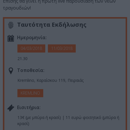
Επίσης θα γίνει η πρώτη live παρουσίαση των νέων
τραγουδιών!
Ταυτότητα Εκδήλωσης
Ημερομηνία:
04/03/2018
11/03/2018
21.30
Τοποθεσία:
Kremlino, Καραίσκου 119, Πειραιάς
KREMLINO
Eισιτήρια:
13€ (με μπύρα ή κρασί) | 11 ευρώ φοιτητικό (μπύρα ή
κρασί)