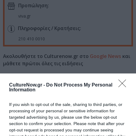
Προπώληση:
viva.gr
Πληροφορίες / Κρατήσεις:
210 410 0010
Ακολουθήστε το Culturenow.gr στο
Google News
και
μάθετε πρώτοι όλες τις ειδήσεις
Δείτε όλα τα
τελευταία νέα
για την Τέχνη και τον
Πολιτισμό στο
Culturenow.gr
CultureNow.gr -
Do Not Process My Personal
Information
Νέοι Διαγωνισμοί
❯
If you wish to opt-out of the sale, sharing to third parties, or
processing of your personal or sensitive information for
Tags
targeted advertising by us, please use the below opt-out
section to confirm your selection. Please note that after your
ΕΝΤΕΧΝΟ - ΛΑΪΚΟ - ΠΑΡΑΔΟΣΙΑΚΗ
ΜΙΧΑΛΗΣ ΤΖΟΥΓΑΝΑΚΗΣ
opt-out request is processed you may continue seeing