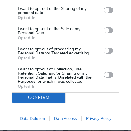
Tags
I want to opt-out of the Sharing of my
personal data.
HALF NOTE JAZZ CLUB
JAZZ - BLUES - ETHNIC
Opted In
I want to opt-out of the Sale of my
Newsletter
Personal Data.
Opted In
Κάθε βδομάδα στο e-mail σας τα τελευταία νέα για
την Τέχνη και τον Πολιτισμό!
I want to opt-out of processing my
Personal Data for Targeted Advertising.
Opted In
I want to opt-out of Collection, Use,
Retention, Sale, and/or Sharing of my
Personal Data that Is Unrelated with the
Purposes for which it was collected.
Opted In
Ακολουθήστε το Culturenow.gr
CONFIRM
Data Deletion
Data Access
Privacy Policy
Σχετικά Άρθρα