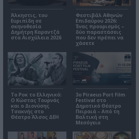
Άλκηστις, του
Φεστιβάλ Αθηνών
Ευριπίδη σε
Επιδαύρου 2026:
σκηνοθεσία
Ένας προορισμός –
Δημήτρη Καραντζά
δύο παραστάσεις
στα Αισχύλεια 2026
που δεν πρέπει να
χάσετε
Το Ροκ το Ελληνικό:
3o Piraeus Port Film
Ο Κώστας Τουρνάς
Festival στο
και ο Διονύσης
Δημοτικό Θέατρο
Τσακνής στο
Πειραιά – Από τη
Θέατρο Άλσος ΔΕΗ
Βαλτική στη
Μεσόγειο