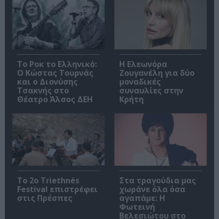
Το Ροκ το Ελληνικό:
Η Ελεωνόρα
Ο Κώστας Τουρνάς
Ζουγανέλη για δύο
και ο Διονύσης
μοναδικές
Τσακνής στο
συναυλίες στην
Θέατρο Άλσος ΔΕΗ
Κρήτη
Το 2ο Triethnés
Στα τραγούδια μας
Festival επιστρέφει
χωράνε όλα όσα
στις Πρέσπες
αγαπάμε: Η
Φωτεινή
Βελεσιώτου στο