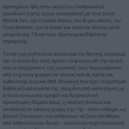
Αγαπημένοι ήδη στην σκηνή του Hollywood οι
μοναδικοί Joyful, έχουν συνεργαστεί με τους Earth
Wind & Fire, την Yolanda Adams, τον Bryan Adams, τον
Tony Bennett, τον Al Green και πολλούς άλλους αλλά
μετρούν και 7 δικά τους άλμπουμ ανεξάρτητης
παραγωγής.
Τα live των Joyful είναι συνώνυμα της θετικής ενέργειας
και το κοινό δεν τους αφήνει να φύγουν απ’ την σκηνή
ενώ οι αποχρώσεις της μουσικής τους περιγράφονται
από τα groovy gospels σε τόνους παλιάς καλής και
αυθεντικής soul και R&B. Μουσική που έχει τα spirituals
βαθιά ριζωμένα μέσα της, παιγμένη από καλλιτέχνες με
έντονο κοινωνικό προφίλ και θρησκευτική
προσήλωση. Θέματα όπως, η παιδική δουλεία και
καταπίεση σε κάποιες χώρες της Γης – όπου υπάρχει ως
βασικό ζητούμενο των ανθρώπων να ζουν ελεύθεροι
από καθεστώτα και δεινά – αποτελούν πηγή έμπνευσης