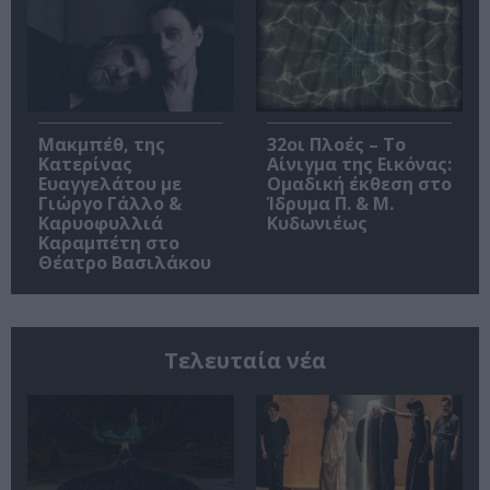
Μακμπέθ, της
32οι Πλοές – Το
Κατερίνας
Αίνιγμα της Εικόνας:
Ευαγγελάτου με
Ομαδική έκθεση στο
Γιώργο Γάλλο &
Ίδρυμα Π. & Μ.
Καρυοφυλλιά
Κυδωνιέως
Καραμπέτη στο
Θέατρο Βασιλάκου
Τελευταία νέα