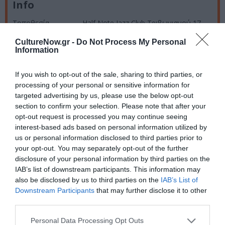
Info
Τοποθεσία
Half Note Jazz Club Τριβωνιανού 17,
Μετς
Ημερομηνία
4-10 Ιανουαρίου 2013, Πέμπτη/
CultureNow.gr -
Do Not Process My Personal
Information
Παρασκευή/Σάββατο 22.30, Κυριακή
21.30
Πληροφορίες
210 9213310
If you wish to opt-out of the sale, sharing to third parties, or
Τιμές εισιτηρίων
10/15/20 ευρώ (Δεν περιλαμβάνει
processing of your personal or sensitive information for
ποτό)
targeted advertising by us, please use the below opt-out
Προπώληση
viva.gr – 13855
section to confirm your selection. Please note that after your
εισιτηρίων
opt-out request is processed you may continue seeing
interest-based ads based on personal information utilized by
Ακολουθήστε το Culturenow.gr στο
Google News
και
us or personal information disclosed to third parties prior to
μάθετε πρώτοι όλες τις ειδήσεις
your opt-out. You may separately opt-out of the further
disclosure of your personal information by third parties on the
IAB’s list of downstream participants. This information may
Δείτε όλα τα
τελευταία νέα
για την Τέχνη και τον
also be disclosed by us to third parties on the
IAB’s List of
Πολιτισμό στο
Culturenow.gr
Downstream Participants
that may further disclose it to other
third parties.
Νέοι Διαγωνισμοί
❯
Personal Data Processing Opt Outs