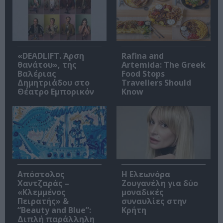
«DEADLIFT. Άρση
Rafina and
θανάτου», της
Artemida: The Greek
Βαλέριας
Food Stops
Δημητριάδου στο
Travellers Should
Θέατρο Εμπορικόν
Know
Απόστολος
Η Ελεωνόρα
Χαντζαράς –
Ζουγανέλη για δύο
«Κλεμμένος
μοναδικές
Πειρατής» &
συναυλίες στην
“Beauty and Blue”:
Κρήτη
Διπλή παράλληλη