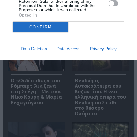
Retention, Sale, and/or Sharing of my
Personal Data that Is Unrelated with the
Purposes for which it was collected.
Opted In
CONFIRM
Δημοφιλή Άρθρα
Data Deletion
Data Access
Privacy Policy
O «Οιδίποδας» του
Θεοδώρα,
Ρόμπερτ Άικ ξανά
Αυτοκράτειρα του
στη Στέγη – Με τους
Βυζαντίου: Η νέα
Νίκο Κουρή & Μαρία
ελληνική όπερα του
Κεχαγιόγλου
Θεόδωρου Στάθη
στο θέατρο
Ολύμπια