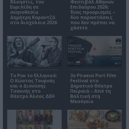
Άλκηστις, του
Φεστιβάλ Αθηνών
Ευριπίδη σε
Επιδαύρου 2026:
σκηνοθεσία
Ένας προορισμός –
Δημήτρη Καραντζά
δύο παραστάσεις
στα Αισχύλεια 2026
που δεν πρέπει να
χάσετε
Το Ροκ το Ελληνικό:
3o Piraeus Port Film
Ο Κώστας Τουρνάς
Festival στο
και ο Διονύσης
Δημοτικό Θέατρο
Τσακνής στο
Πειραιά – Από τη
Θέατρο Άλσος ΔΕΗ
Βαλτική στη
Μεσόγειο