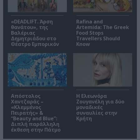
«DEADLIFT. Άρση
Rafina and
θανάτου», της
Artemida: The Greek
Βαλέριας
Food Stops
Δημητριάδου στο
Travellers Should
Θέατρο Εμπορικόν
Know
Απόστολος
Η Ελεωνόρα
Χαντζαράς –
Ζουγανέλη για δύο
«Κλεμμένος
μοναδικές
Πειρατής» &
συναυλίες στην
“Beauty and Blue”:
Κρήτη
Διπλή παράλληλη
έκθεση στην Πάτμο