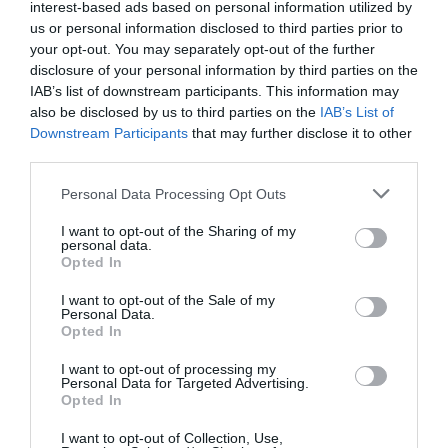
interest-based ads based on personal information utilized by
us or personal information disclosed to third parties prior to
your opt-out. You may separately opt-out of the further
Τα Στενά
Παράξενος βυθός –
disclosure of your personal information by third parties on the
Παπούτσια, της
Ο Ψαράς ο
IAB’s list of downstream participants. This information may
Ζωρζ Σαρή σε
Ποσειδώνας & η
also be disclosed by us to third parties on the
IAB’s List of
σκηνοθεσία
Αόρατη Γοργόνα,
Downstream Participants
that may further disclose it to other
Αθανασίας
του Πέτρου Α.
third parties.
Καλογιάννη στον
Καφαντόγια στη
Κινηματογράφο
Σαρωνίδα
Αθηναία
Personal Data Processing Opt Outs
I want to opt-out of the Sharing of my
personal data.
Opted In
I want to opt-out of the Sale of my
Personal Data.
Opted In
Μια φορά και ένας
ΚΠΙΣΝ: Park your
I want to opt-out of processing my
λύκος: Η
Cinema Kids –
Personal Data for Targeted Advertising.
Κοκκινοσκουφίτσα
Αύγουστος &
Opted In
στο Ευριπίδειο
Σεπτέμβριος 2026
Θέατρο Σαλαμίνας
I want to opt-out of Collection, Use,