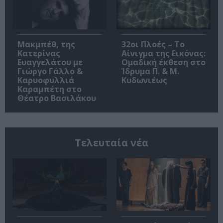
Μακμπέθ, της
32οι Πλοές – Το
Κατερίνας
Αίνιγμα της Εικόνας:
Ευαγγελάτου με
Ομαδική έκθεση στο
Γιώργο Γάλλο &
Ίδρυμα Π. & Μ.
Καρυοφυλλιά
Κυδωνιέως
Καραμπέτη στο
Θέατρο Βασιλάκου
Τελευταία νέα