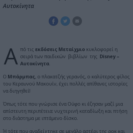
Αυτοκίνητα
Α
πό τις
εκδόσεις Μεταίχμιο
κυκλοφορεί η
σειρά των παιδικών βιβλίων της
Disney –
Αυτοκίνητα
.
Ο
Μπάρμπας
, ο πλακατζής γερανός, ο καλύτερος φίλος
του Κεραυνού Μακουίν, έχει πολλές απίθανες ιστορίες
να διηγηθεί!
Όπως τότε που γνώρισε ένα Ούφο κι έζησαν μαζί μια
απίστευτη περιπέτεια: νυχτερινή καταδίωξη και πτήση
στο διάστημα με ιπτάμενο δίσκο.
Ή τότε που αναδείχτηκε σε μεγάλο αστέρι της ροκ και