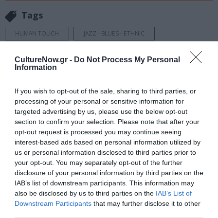
Tags
HUMAN TOUCH
JAZZ - BLUES - ETHNIC
ΓΙΩΤΗΣ ΚΙΟΥΡΤΣΟΓΛΟΥ
ΚΑΛΟΚΑΙΡΙΝΕΣ ΣΥΝΑΥΛΙΕΣ
CultureNow.gr -
Do Not Process My Personal
ΣΤΑΥΡΟΣ ΛΑΝΤΣΙΑΣ
ΣΥΝΑΥΛΙΕΣ 2024
Information
If you wish to opt-out of the sale, sharing to third parties, or
Newsletter
processing of your personal or sensitive information for
Κάθε βδομάδα στο e-mail σας τα τελευταία νέα για
targeted advertising by us, please use the below opt-out
την Τέχνη και τον Πολιτισμό!
section to confirm your selection. Please note that after your
opt-out request is processed you may continue seeing
interest-based ads based on personal information utilized by
us or personal information disclosed to third parties prior to
your opt-out. You may separately opt-out of the further
disclosure of your personal information by third parties on the
Ακολουθήστε το Culturenow.gr
IAB’s list of downstream participants. This information may
also be disclosed by us to third parties on the
IAB’s List of
Downstream Participants
that may further disclose it to other
third parties.