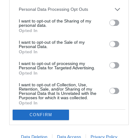
Personal Data Processing Opt Outs
Σχετικά Άρθρα
I want to opt-out of the Sharing of my
personal data.
Opted In
I want to opt-out of the Sale of my
Personal Data.
Opted In
I want to opt-out of processing my
Το Ροκ το Ελληνικό:
Η Ελεωνόρα
Personal Data for Targeted Advertising.
Ο Κώστας Τουρνάς
Ζουγανέλη για δύο
Opted In
και ο Διονύσης
μοναδικές
Τσακνής στο
συναυλίες στην
I want to opt-out of Collection, Use,
Θέατρο Άλσος ΔΕΗ
Κρήτη
Retention, Sale, and/or Sharing of my
Personal Data that Is Unrelated with the
Purposes for which it was collected.
Opted In
CONFIRM
Data Deletion
Data Access
Privacy Policy
Το 2ο Triethnés
Στα τραγούδια μας