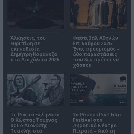
Άλκηστις, του
Φεστιβάλ Αθηνών
Ευριπίδη σε
Επιδαύρου 2026:
σκηνοθεσία
Ένας προορισμός –
Δημήτρη Καραντζά
δύο παραστάσεις
στα Αισχύλεια 2026
που δεν πρέπει να
χάσετε
Το Ροκ το Ελληνικό:
3o Piraeus Port Film
Ο Κώστας Τουρνάς
Festival στο
και ο Διονύσης
Δημοτικό Θέατρο
Τσακνής στο
Πειραιά – Από τη