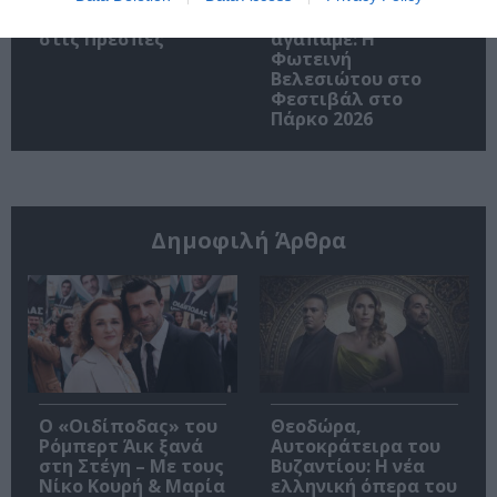
Festival επιστρέφει
χωράνε όλα όσα
στις Πρέσπες
αγαπάμε: Η
Φωτεινή
Βελεσιώτου στο
Φεστιβάλ στο
Πάρκο 2026
Δημοφιλή Άρθρα
O «Οιδίποδας» του
Θεοδώρα,
Ρόμπερτ Άικ ξανά
Αυτοκράτειρα του
στη Στέγη – Με τους
Βυζαντίου: Η νέα
Νίκο Κουρή & Μαρία
ελληνική όπερα του