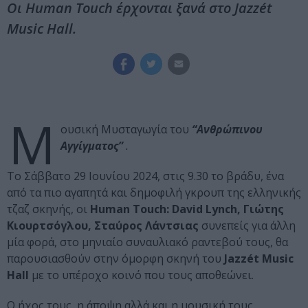
Οι Human Touch έρχονται ξανά στο Jazzét
Music Hall.
Μ
ουσική Μυσταγωγία του
“Ανθρώπινου
Αγγίγματος”
.
Το Σάββατο 29 Ιουνίου 2024, στις 9.30 το βράδυ, ένα
από τα πιο αγαπητά και δημοφιλή γκρουπ της ελληνικής
τζαζ σκηνής, οι
Human Touch: David Lynch, Γιώτης
Κιουρτσόγλου, Σταύρος Λάντσιας
συνεπείς για άλλη
μία φορά, στο μηνιαίο συναυλιακό ραντεβού τους, θα
παρουσιασθούν στην όμορφη σκηνή του
Jazzét Music
Hall
με το υπέροχο κοινό που τους αποθεώνει.
Ο ήχος τους, η άποψη αλλά και η μουσική τους