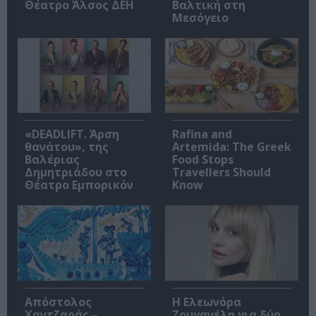
Θέατρο Άλσος ΔΕΗ
Βαλτική στη
Μεσόγειο
«DEADLIFT. Άρση
Rafina and
θανάτου», της
Artemida: The Greek
Βαλέριας
Food Stops
Δημητριάδου στο
Travellers Should
Θέατρο Εμπορικόν
Know
Απόστολος
Η Ελεωνόρα
Χαντζαράς –
Ζουγανέλη για δύο