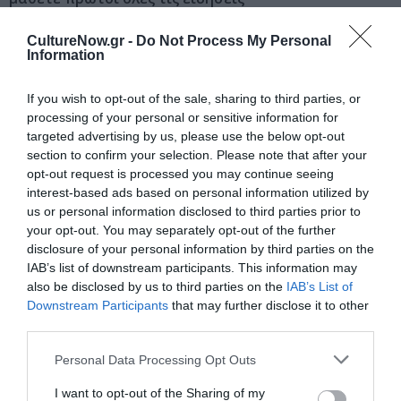
Δείτε όλα τα
τελευταία νέα
για την Τέχνη και τον
CultureNow.gr -
Do Not Process My Personal
Information
Πολιτισμό στο
Culturenow.gr
If you wish to opt-out of the sale, sharing to third parties, or
Νέοι Διαγωνισμοί
❯
processing of your personal or sensitive information for
targeted advertising by us, please use the below opt-out
Newsletter
section to confirm your selection. Please note that after your
opt-out request is processed you may continue seeing
Κάθε βδομάδα στο e-mail σας τα τελευταία νέα για
interest-based ads based on personal information utilized by
την Τέχνη και τον Πολιτισμό!
us or personal information disclosed to third parties prior to
your opt-out. You may separately opt-out of the further
disclosure of your personal information by third parties on the
IAB’s list of downstream participants. This information may
also be disclosed by us to third parties on the
IAB’s List of
Downstream Participants
that may further disclose it to other
Ακολουθήστε το Culturenow.gr
third parties.
Personal Data Processing Opt Outs
I want to opt-out of the Sharing of my