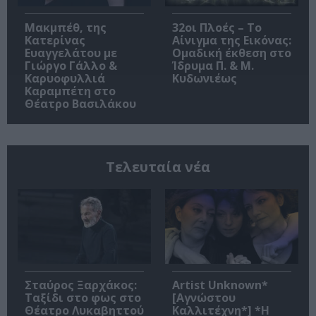
Μακμπέθ, της
32οι Πλοές – Το
Κατερίνας
Αίνιγμα της Εικόνας:
Ευαγγελάτου με
Ομαδική έκθεση στο
Γιώργο Γάλλο &
Ίδρυμα Π. & Μ.
Καρυοφυλλιά
Κυδωνιέως
Καραμπέτη στο
Θέατρο Βασιλάκου
Τελευταία νέα
Σταύρος Ξαρχάκος:
Artist Unknown*
Ταξίδι στο φως στο
[Αγνώστου
Θέατρο Λυκαβηττού
Καλλιτέχνη*] *Η