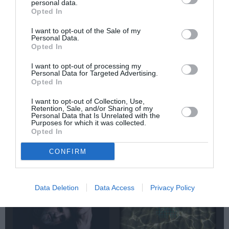
personal data.
Opted In
Δημοφιλή Άρθρα
I want to opt-out of the Sale of my
Personal Data.
Opted In
I want to opt-out of processing my
Personal Data for Targeted Advertising.
Opted In
I want to opt-out of Collection, Use,
O «Οιδίποδας» του
Θεοδώρα,
Retention, Sale, and/or Sharing of my
Personal Data that Is Unrelated with the
Ρόμπερτ Άικ ξανά
Αυτοκράτειρα του
Purposes for which it was collected.
στη Στέγη – Με τους
Βυζαντίου: Η νέα
Opted In
Νίκο Κουρή & Μαρία
ελληνική όπερα του
Κεχαγιόγλου
Θεόδωρου Στάθη
CONFIRM
στο θέατρο
Ολύμπια
Data Deletion
Data Access
Privacy Policy