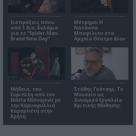
Εισπράξεις πάνω
Μέτρημα: Η
από 1 δισ. δολάρια
Νατάσσα
για το “Spider-Man:
Μποφίλιου στο
Brand New Day”
Αρχαίο Θέατρο Δίου
Μήδεια, του
Στάθης Γκότσης: Το
Ευριπίδη από τον
Μουσείο ως
Nikita Milivojević με
Δυναμικό Εργαλείο
την Καρυοφυλλιά
Κριτικής Μάθησης
Καραμπέτη στην
Κρήτη