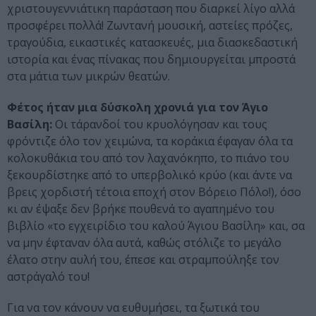
χριστουγεννιάτικη παράσταση που διαρκεί λίγο αλλά
προσφέρει πολλά! Ζωντανή μουσική, αστείες πρόζες,
τραγούδια, εικαστικές κατασκευές, μια διασκεδαστική
ιστορία και ένας πίνακας που δημιουργείται μπροστά
στα μάτια των μικρών θεατών.
Φέτος ήταν μια δύσκολη χρονιά για τον Άγιο
Βασίλη:
Οι τάρανδοί του κρυολόγησαν και τους
φρόντιζε όλο τον χειμώνα, τα κοράκια έφαγαν όλα τα
κολοκυθάκια του από τον λαχανόκηπο, το πιάνο του
ξεκουρδίστηκε από το υπερβολικό κρύο (και άντε να
βρεις χορδιστή τέτοια εποχή στον Βόρειο Πόλο!), όσο
κι αν έψαξε δεν βρήκε πουθενά το αγαπημένο του
βιβλίο «το εγχειρίδιο του καλού Άγιου Βασίλη» και, σα
να μην έφταναν όλα αυτά, καθώς στόλιζε το μεγάλο
έλατο στην αυλή του, έπεσε και στραμπούληξε τον
αστράγαλό του!
Για να τον κάνουν να ευθυμήσει, τα ξωτικά του