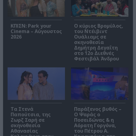
ΚΠΙΣΝ: Park your
O κύριος Βρομύλος,
Cinema – Αύγουστος
του Ντέιβιντ
2026
Ουάλιαμς σε
σκηνοθεσία
Δημήτρη Δεγαΐτη
στο 12ο Διεθνές
Φεστιβάλ Άνδρου
Τα Στενά
Παράξενος βυθός –
Παπούτσια, της
Ο Ψαράς ο
Ζωρζ Σαρή σε
Ποσειδώνας & η
σκηνοθεσία
Αόρατη Γοργόνα,
Αθανασίας
του Πέτρου Α.