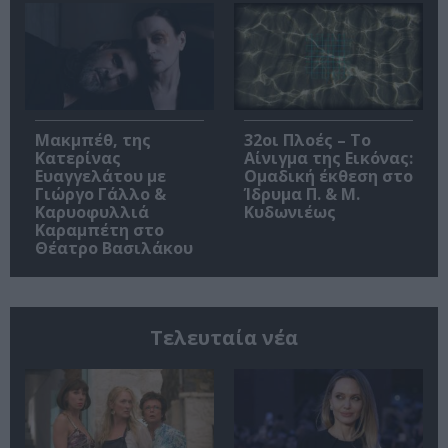
Μακμπέθ, της
32οι Πλοές – Το
Κατερίνας
Αίνιγμα της Εικόνας:
Ευαγγελάτου με
Ομαδική έκθεση στο
Γιώργο Γάλλο &
Ίδρυμα Π. & Μ.
Καρυοφυλλιά
Κυδωνιέως
Καραμπέτη στο
Θέατρο Βασιλάκου
Τελευταία νέα