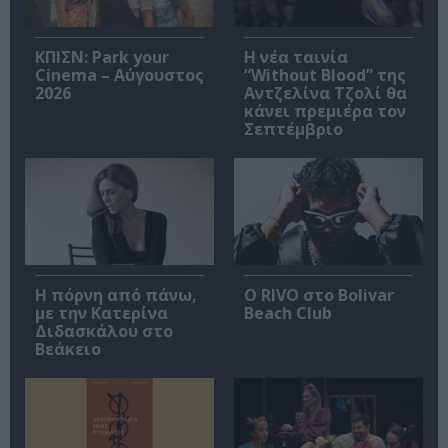
ΚΠΙΣΝ: Park your
Η νέα ταινία
Cinema – Αύγουστος
“Without Blood” της
2026
Αντζελίνα Τζολί θα
κάνει πρεμιέρα τον
Σεπτέμβριο
Η πόρνη από πάνω,
Ο RIVO στο Bolivar
με την Κατερίνα
Beach Club
Διδασκάλου στο
Βεάκειο