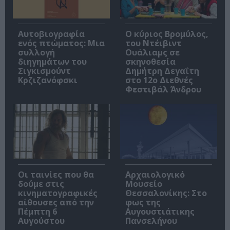
Αυτοβιογραφία
O κύριος Βρομύλος,
ενός πτώματος: Μια
του Ντέιβιντ
συλλογή
Ουάλιαμς σε
διηγημάτων του
σκηνοθεσία
Σιγκισμούντ
Δημήτρη Δεγαΐτη
Κρζιζανόφσκι
στο 12ο Διεθνές
Φεστιβάλ Άνδρου
Οι ταινίες που θα
Αρχαιολογικό
δούμε στις
Μουσείο
κινηματογραφικές
Θεσσαλονίκης: Στο
αίθουσες από την
φως της
Πέμπτη 6
Αυγουστιάτικης
Αυγούστου
Πανσελήνου