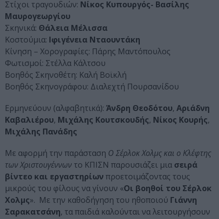
Στίχοι τραγουδιών:
Νίκος Κυπουργός- Βασίλης
Μαυρογεωργίου
Σκηνικά:
Θάλεια Μέλισσα
Κοστούμια:
Ιφιγένεια Νταουντάκη
Κίνηση – Χορογραφίες: Πάρης Μαντόπουλος
Φωτισμοί: Στέλλα Κάλτσου
Βοηθός Σκηνοθέτη: Καλή Βοϊκλή
Βοηθός Σκηνογράφου: Διαλεχτή Πουρσανίδου
Ερμηνεύουν (αλφαβητικά):
Άνδρη Θεοδότου
,
Αριάδνη
Καβαλιέρου
,
Μιχάλης Κουτσκουδής
,
Νίκος Κουρής
,
Μιχάλης Πανάδης
Με αφορμή την παράσταση
Ο Σέρλοκ Χολμς και ο Κλέφτης
των Χριστουγέννων
το ΚΠΙΣΝ παρουσιάζει μια
σειρά
βίντεο και εργαστηρίων
προετοιμάζοντας τους
μικρούς του φίλους να γίνουν «
Οι βοηθοί του Σέρλοκ
Χολμς
». Με την καθοδήγηση του ηθοποιού
Γιάννη
Σαρακατσάνη
, τα παιδιά καλούνται να λειτουργήσουν