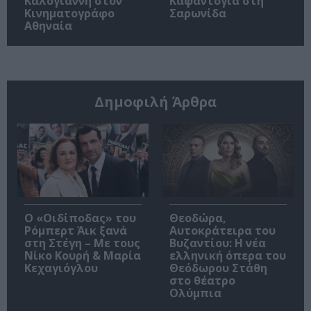
Καλογιάννη στον
Καφαντόγια στη
Κινηματογράφο
Σαρωνίδα
Αθηναία
Δημοφιλή Άρθρα
O «Οιδίποδας» του
Θεοδώρα,
Ρόμπερτ Άικ ξανά
Αυτοκράτειρα του
στη Στέγη – Με τους
Βυζαντίου: Η νέα
Νίκο Κουρή & Μαρία
ελληνική όπερα του
Κεχαγιόγλου
Θεόδωρου Στάθη
στο θέατρο
Ολύμπια