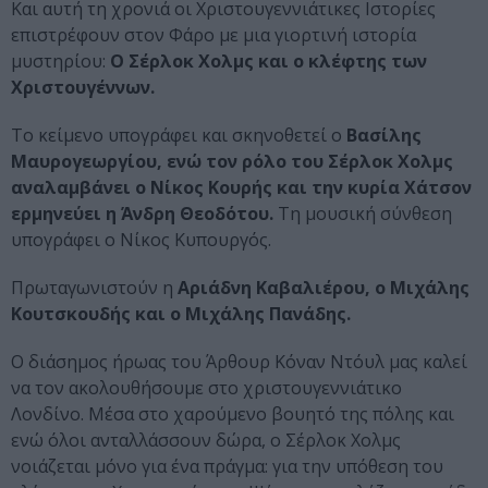
Και αυτή τη χρονιά οι Χριστουγεννιάτικες Ιστορίες
επιστρέφουν στον Φάρο με μια γιορτινή ιστορία
μυστηρίου:
Ο Σέρλοκ Χολμς και ο κλέφτης των
Χριστουγέννων.
Το κείμενο υπογράφει και σκηνοθετεί ο
Βασίλης
Μαυρογεωργίου, ενώ τον ρόλο του Σέρλοκ Χολμς
αναλαμβάνει ο Νίκος Κουρής και την κυρία Χάτσον
ερμηνεύει η Άνδρη Θεοδότου.
Τη μουσική σύνθεση
υπογράφει ο Νίκος Κυπουργός.
Πρωταγωνιστούν η
Αριάδνη Καβαλιέρου, ο Μιχάλης
Κουτσκουδής και ο Μιχάλης Πανάδης.
Ο διάσημος ήρωας του Άρθουρ Κόναν Ντόυλ μας καλεί
να τον ακολουθήσουμε στο χριστουγεννιάτικο
Λονδίνο. Μέσα στο χαρούμενο βουητό της πόλης και
ενώ όλοι ανταλλάσσουν δώρα, ο Σέρλοκ Χολμς
νοιάζεται μόνο για ένα πράγμα: για την υπόθεση του