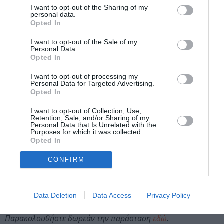
φορές με απόλυτη …αποτυχία!
I want to opt-out of the Sharing of my
personal data.
Opted In
Θα καταφέρει, άραγε, η κυρία Βλεφαρίδου να
ικανοποιήσει τις προσδοκίες των ξωτικών; Και ο
I want to opt-out of the Sale of my
Personal Data.
πίνακας; Θα φτάσει τελικά στα χέρια του Άγιου Βασίλη;
Opted In
Συντελεστές:
I want to opt-out of processing my
Personal Data for Targeted Advertising.
Σκηνοθεσία, σκηνογραφία:
Θάνος Κοσμίδης –
Opted In
Αγγελική Μπόζου
I want to opt-out of Collection, Use,
Κείμενο, μουσική, πλήκτρα, γιουκαλίλι, Ξωτικό Ρίζι-
Retention, Sale, and/or Sharing of my
Μίζι:
Θάνος Κοσμίδης
Personal Data that Is Unrelated with the
Purposes for which it was collected.
Κατασκευές, live ζωγραφική, Δεσποινίς Σου / κα
Opted In
Βλεφαρίδου:
Αγγελική Μπόζου
Πλήκτρα, γιουκαλίλι, Κύριος Ιγνάτιος:
Αλέξης Ιωάννου
CONFIRM
Κατασκευή σκηνικών:
Ηλίας Κοέν/
Sektor
30
Φωτισμοί:
Νύσος Βασιλόπουλος
Μακιγιάζ:
Μαρίνα Σταθοπούλου
Data Deletion
Data Access
Privacy Policy
Παρακολουθήστε δωρεάν την παράσταση
εδώ
.