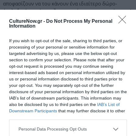
αποφασίζουν να του κάνουν ένα ιδιαίτερο δώρο-
έκπληξη: έναν πίνακα ζωγραφικής με το πορτραίτο του!
Και ποιος θα ήταν καταλληλότερος για να το
CultureNow.gr -
Do Not Process My Personal
φιλοτεχνήσει; -Μα φυσικά η κυρία Ζωγραφιά
Information
Βλεφαρίδου!
If you wish to opt-out of the sale, sharing to third parties, or
Όμως, ο Άγιος Βασίλης δεν περιγράφεται με λέξεις,
processing of your personal or sensitive information for
ούτε αποτυπώνεται η μορφή του σε μια απλή
targeted advertising by us, please use the below opt-out
section to confirm your selection. Please note that after your
φωτογραφία. Τα ξωτικά του ετοιμάζουν, λοιπόν, για την
opt-out request is processed you may continue seeing
κυρία Βλεφαρίδου ένα μεγάλο και αλλόκοτο ποίημα για
interest-based ads based on personal information utilized by
να αποδώσουν τα χαρακτηριστικά του αγαπημένου
us or personal information disclosed to third parties prior to
τους Άγιου, και όλα όσα τον περιβάλλουν στην
your opt-out. You may separately opt-out of the further
καθημερινότητά του.
disclosure of your personal information by third parties on the
IAB’s list of downstream participants. This information may
Ο ντροπαλός γραμματέας της κυρίας Βλεφαρίδου,
also be disclosed by us to third parties on the
IAB’s List of
Κύριος Ιγνάτιος, η σιωπηλή βοηθός της, Δεσποινίς Σου
Downstream Participants
that may further disclose it to other
και το απαιτητικό τρελο-ξωτικό του Άγιου Βασίλη, Ρίζι-
third parties.
Μίζι, προσπαθούν να βοηθήσουν την κυρία
Personal Data Processing Opt Outs
Βλεφαρίδου στη δημιουργία του πορτραίτου, πολλές