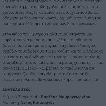
κλέφτη των Χριστουγέννων. Ψάχνει το γαλάζιο πετράδι,
κυνηγάει τη μυστηριώδη γαλοπούλα και, κάτω από τις
χιονισμένες στέγες, ανακαλύπτει στοιχεία που θα τον
οδηγήσουν όλο και πιο κοντά… όχι μόνο στη λύση του
μυστηρίου αλλά και στο νόημα των Χριστουγέννων
Στον Φάρο του Κέντρου Πολιτισμού στήνεται μια
παράσταση για μικρούς και μεγάλους: οι ηθοποιοί
ζωντανεύουν με τρόπο μαγικό -ταχυδακτυλουργικό
σχεδόν- τους δρόμους, τις μυρωδιές και το ψιλόβροχο
του γιορτινού Λονδίνου. Μεταμορφώνονται σε όλους
τους αξιαγάπητους και αξιοπερίεργους χαρακτήρες που
συναντάει ο Σέρλοκ και βάζουν τα παιδιά (αλλά και
τους γονείς!) σ’ ένα παιχνίδι μυστηρίου όπου θα
σκεφτούν πολύ και θα γελάσουν ακόμα περισσότερο!
Συντελεστές:
Κείμενο-Σκηνοθεσία:
Βασίλης Μαυρογεωργίου
Μουσική:
Νίκος Κυπουργός