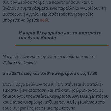
σαν τον Σέρλοκ Χολμς, να παρατηρήσουν και να
βγάλουν συμπεράσματα, ενώ παράλληλα γνωρίζουν τη
Βικτωριανή Αγγλία. Περισσότερες πληροφορίες
μπορείτε να βρείτε
εδώ
.
Η κυρία Βλεφαρίδου και το πορτραίτο
του Άγιου Βασίλη
Μια pocket size χριστουγεννιάτικη παράσταση από το
Vlefaro Live Cinema
από 22/12 έως και 05/01 καθημερινά στις 17.30
Στον Πύργο Βιβλίων του ΚΠΙΣΝ στήνεται ένα ατελιέ-
εικαστική εγκατάσταση και επί σκηνής βρίσκονται οι
δημιουργοί της
κυρίας Βλεφαρίδου
,
Αγγελική Μπόζου
και
Θάνος Κοσμίδης
, μαζί με τον
Αλέξη Ιωάννου
από
τους Burger Project σε μια πρωτότυπη