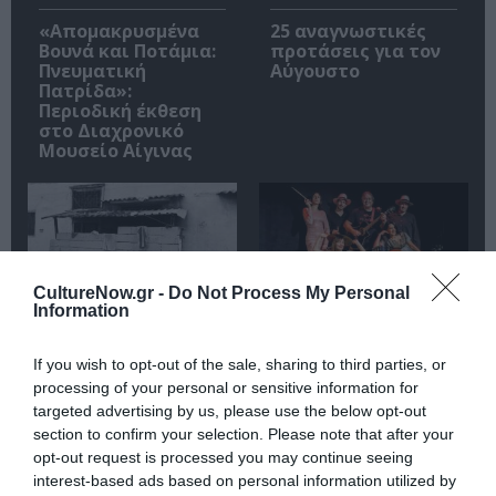
«Απομακρυσμένα
25 αναγνωστικές
Βουνά και Ποτάμια:
προτάσεις για τον
Πνευματική
Αύγουστο
Πατρίδα»:
Περιοδική έκθεση
στο Διαχρονικό
Μουσείο Αίγινας
CultureNow.gr -
Do Not Process My Personal
Information
9ο Φεστιβάλ
«ΖΗΤΩ τα λαϊκά
Ντοκιμαντέρ
κορίτσια!», του
If you wish to opt-out of the sale, sharing to third parties, or
Καρύστου – «Ξένος
Παντελή Αμπαζή
processing of your personal or sensitive information for
εδώ, ξένος εκεί,
στο Θέατρο
targeted advertising by us, please use the below opt-out
όπου κι αν πάω
Ρεματιάς
ξένος»
section to confirm your selection. Please note that after your
opt-out request is processed you may continue seeing
interest-based ads based on personal information utilized by