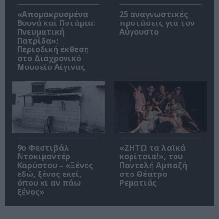
«Απομακρυσμένα
25 αναγνωστικές
Βουνά και Ποτάμια:
προτάσεις για τον
Πνευματική
Αύγουστο
Πατρίδα»:
Περιοδική έκθεση
στο Διαχρονικό
Μουσείο Αίγινας
9ο Φεστιβάλ
«ΖΗΤΩ τα λαϊκά
Ντοκιμαντέρ
κορίτσια!», του
Καρύστου – «Ξένος
Παντελή Αμπαζή
εδώ, ξένος εκεί,
στο Θέατρο
όπου κι αν πάω
Ρεματιάς
ξένος»