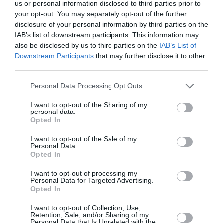
us or personal information disclosed to third parties prior to
your opt-out. You may separately opt-out of the further
Τέχνες /
Νέα
disclosure of your personal information by third parties on the
IAB’s list of downstream participants. This information may
Οι εικαστικοί
also be disclosed by us to third parties on the
IAB’s List of
Downstream Participants
that may further disclose it to other
εκθέτουν για την
third parties.
Personal Data Processing Opt Outs
ειρήνη
I want to opt-out of the Sharing of my
personal data.
Opted In
CULTURENOW
/
02-09-2008
/ 0:00
I want to opt-out of the Sale of my
Personal Data.
Opted In
Από 3 έως 16 Σεπτεμβρίου 2008 στο Κέντρο
Τεχνών του Δήμου Αθηναίων, θα μπορέσουμε
I want to opt-out of processing my
Personal Data for Targeted Advertising.
να παρακολουθήσουμε την έκθεση «Οι
Opted In
Εικαστικοί εκθέτουν για την Ειρήνη».
I want to opt-out of Collection, Use,
Retention, Sale, and/or Sharing of my
Η έκθεση πρ…
Personal Data that Is Unrelated with the