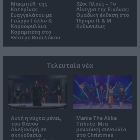
Μακμπέθ, της
32οι Πλοές – Το
Κατερίνας
Αίνιγμα της Εικόνας:
Ευαγγελάτου με
Ομαδική έκθεση στο
Γιώργο Γάλλο &
Ίδρυμα Π. & Μ.
Καρυοφυλλιά
Κυδωνιέως
Καραμπέτη στο
Θέατρο Βασιλάκου
Τελευταία νέα
Αυτή η νύχτα μένει,
Mania The Abba
του Θάνου
Tribute: Μια
Αλεξανδρή σε
μοναδική συναυλία
σκηνοθεσία
στο Christmas