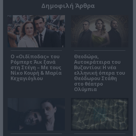
Δημοφιλή Άρθρα
O «Οιδίποδας» του
Θεοδώρα,
Ρόμπερτ Άικ ξανά
Αυτοκράτειρα του
στη Στέγη – Με τους
Βυζαντίου: Η νέα
Νίκο Κουρή & Μαρία
ελληνική όπερα του
Κεχαγιόγλου
Θεόδωρου Στάθη
στο θέατρο
Ολύμπια