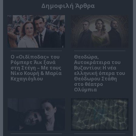
Δημοφιλή Άρθρα
O «Οιδίποδας» του
Θεοδώρα,
Ρόμπερτ Άικ ξανά
Αυτοκράτειρα του
στη Στέγη – Με τους
Βυζαντίου: Η νέα
Νίκο Κουρή & Μαρία
ελληνική όπερα του
Κεχαγιόγλου
Θεόδωρου Στάθη
στο θέατρο
Ολύμπια