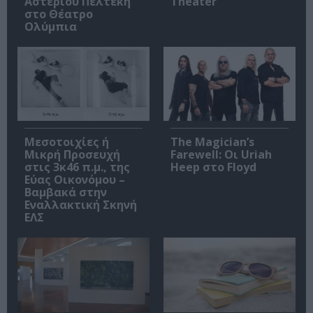
Αστέριου Πελτέκη
Theater
στο Θέατρο
Ολύμπια
Μεσοτοιχίες ή
The Magician’s
Μικρή Προσευχή
Farewell: Οι Uriah
στις 3κ46 π.μ., της
Heep στο Floyd
Εύας Οικονόμου –
Βαμβακά στην
Εναλλακτική Σκηνή
ΕΛΣ