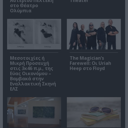
Αστέριου Πελτέκη
Theater
στο Θέατρο
Ολύμπια
Μεσοτοιχίες ή
The Magician’s
Μικρή Προσευχή
Farewell: Οι Uriah
στις 3κ46 π.μ., της
Heep στο Floyd
Εύας Οικονόμου –
Βαμβακά στην
Εναλλακτική Σκηνή
ΕΛΣ