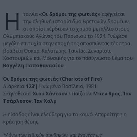
Η
ταινία
«Οι δρόμοι της φωτιάς»
αφηγείται
την αληθινή ιστορία δύο Βρετανών δρομέων,
οι οποίοι κέρδισαν το χρυσό μετάλλιο στους
Ολυμπιακούς Αγώνες του Παρισιού το 1924. Γνώρισε
μεγάλη επιτυχία στην εποχή της αποσπώντας τέσσερα
βραβεία Όσκαρ: Καλύτερης Ταινίας, Σεναρίου,
Κοστουμιών και Μουσικής για το πασίγνωστο θέμα του
Βαγγέλη Παπαθανασίου
.
Οι δρόμοι της φωτιάς (Chariots of Fire)
Διάρκεια:
123’
| Ηνωμένο Βασίλειο, 1981
Σκηνοθεσία:
Χιου Χάντσον
/ Παίζουν:
Μπεν Κρος, Ίαν
Τσάρλεσον, Ίαν Χολμ
Η είσοδος είναι ελεύθερη για το κοινό. Απαραίτητη η
κράτηση θέσης.
*Λόγω των ειδικών συνθηκών, και έχοντας ως