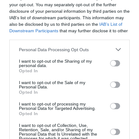
την Τέχνη και τον Πολιτισμό!
your opt-out. You may separately opt-out of the further
disclosure of your personal information by third parties on the
IAB’s list of downstream participants. This information may
also be disclosed by us to third parties on the
IAB’s List of
Downstream Participants
that may further disclose it to other
third parties.
Ακολουθήστε το Culturenow.gr
Personal Data Processing Opt Outs
I want to opt-out of the Sharing of my
personal data.
Opted In
Σχετικά Άρθρα
I want to opt-out of the Sale of my
Personal Data.
Opted In
I want to opt-out of processing my
Personal Data for Targeted Advertising.
Opted In
I want to opt-out of Collection, Use,
Η Μισέλ Φάιφερ
Προβολές με
Retention, Sale, and/or Sharing of my
αποκάλυψε ότι δεν
ελεύθερη είσοδο
Personal Data that Is Unrelated with the
Purposes for which it was collected.