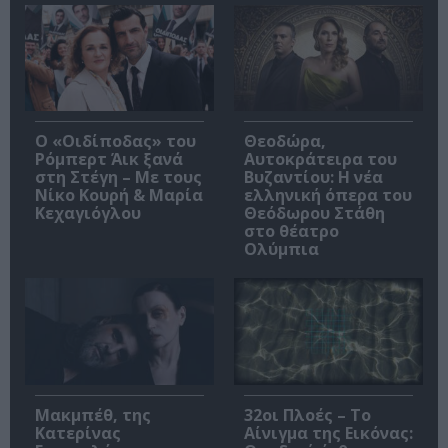
O «Οιδίποδας» του
Θεοδώρα,
Ρόμπερτ Άικ ξανά
Αυτοκράτειρα του
στη Στέγη – Με τους
Βυζαντίου: Η νέα
Νίκο Κουρή & Μαρία
ελληνική όπερα του
Κεχαγιόγλου
Θεόδωρου Στάθη
στο θέατρο
Ολύμπια
Μακμπέθ, της
32οι Πλοές – Το
Κατερίνας
Αίνιγμα της Εικόνας: