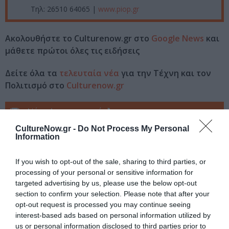
Τηλ: 26510 64065 |
www.piop.gr
Ακολουθήστε το Culturenow.gr στο
Google News
και
μάθετε πρώτοι όλες τις ειδήσεις
Δείτε όλα τα
τελευταία νέα
για την Τέχνη και τον
Πολιτισμό στο
Culturenow.gr
Νέοι Διαγωνισμοί
❯
CultureNow.gr -
Do Not Process My Personal
Tags
Information
ΔΩΡΕΑΝ ΕΚΔΗΛΩΣΕΙΣ
If you wish to opt-out of the sale, sharing to third parties, or
processing of your personal or sensitive information for
ΠΟΛΙΤΙΣΤΙΚΟ ΙΔΡΥΜΑ ΟΜΙΛΟΥ ΠΕΙΡΑΙΩΣ (ΠΙΟΠ)
ΣΙΝΕΦΙΛ
targeted advertising by us, please use the below opt-out
section to confirm your selection. Please note that after your
Newsletter
opt-out request is processed you may continue seeing
interest-based ads based on personal information utilized by
Κάθε βδομάδα στο e-mail σας τα τελευταία νέα για
us or personal information disclosed to third parties prior to