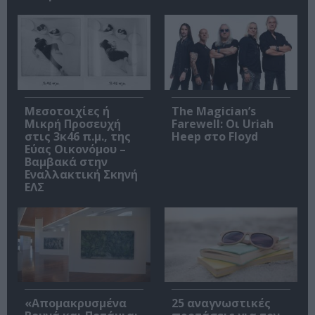
Μεσοτοιχίες ή
The Magician’s
Μικρή Προσευχή
Farewell: Οι Uriah
στις 3κ46 π.μ., της
Heep στο Floyd
Εύας Οικονόμου –
Βαμβακά στην
Εναλλακτική Σκηνή
ΕΛΣ
«Απομακρυσμένα
25 αναγνωστικές