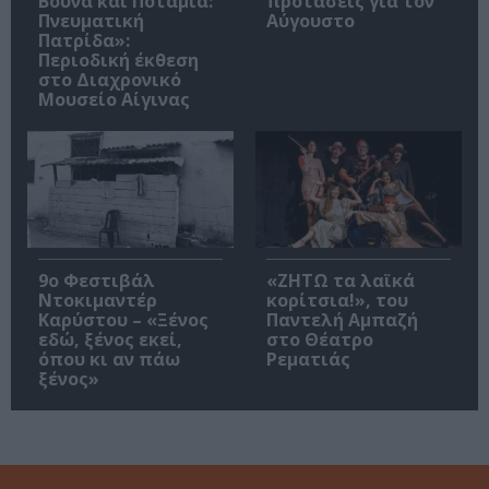
Βουνά και Ποτάμια:
προτάσεις για τον
Πνευματική
Αύγουστο
Πατρίδα»:
Περιοδική έκθεση
στο Διαχρονικό
Μουσείο Αίγινας
9ο Φεστιβάλ
«ΖΗΤΩ τα λαϊκά
Ντοκιμαντέρ
κορίτσια!», του
Καρύστου – «Ξένος
Παντελή Αμπαζή
εδώ, ξένος εκεί,
στο Θέατρο
όπου κι αν πάω
Ρεματιάς
ξένος»