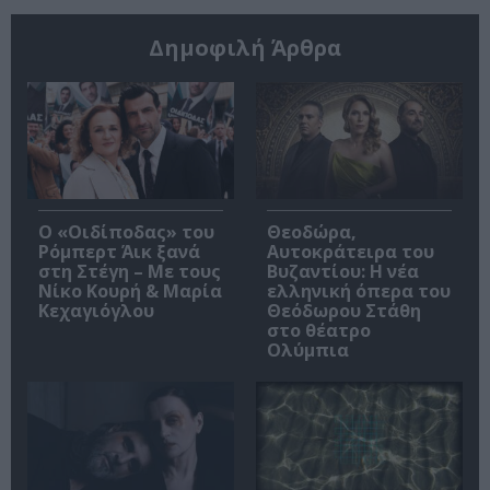
Δημοφιλή Άρθρα
O «Οιδίποδας» του
Θεοδώρα,
Ρόμπερτ Άικ ξανά
Αυτοκράτειρα του
στη Στέγη – Με τους
Βυζαντίου: Η νέα
Νίκο Κουρή & Μαρία
ελληνική όπερα του
Κεχαγιόγλου
Θεόδωρου Στάθη
στο θέατρο
Ολύμπια