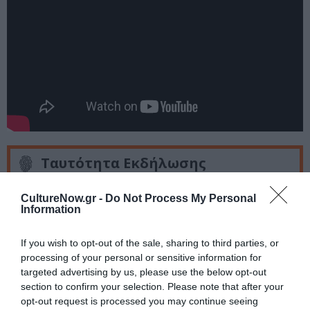
Ταυτότητα Εκδήλωσης
Ημερομηνία:
CultureNow.gr -
Do Not Process My Personal
Information
23/10/2023
30/01/2024
Από:
Εως:
Δευτέρα και Τρίτη στις 21:00
If you wish to opt-out of the sale, sharing to third parties, or
processing of your personal or sensitive information for
Τοποθεσία:
targeted advertising by us, please use the below opt-out
section to confirm your selection. Please note that after your
«δήλος» χώρος καλλιτεχνικών εκδηλώσεων,
opt-out request is processed you may continue seeing
Ελευσινίων 11, Μεταξουργείο