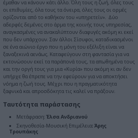
έμαθαν να κάνουν κάτι άλλο. Όλη τους η ζωή, όλες τους
οι επιθυμίες, όλα τους τα όνειρα, όλες τους οι ορμές
ορίζονται από το καθήκον του «υπηρετείν». Δύο
αδερφές δεμένες στο άρμα της κοινής τους υπηρεσίας,
αναγκασμένες να ανακαλύπτουν διαφυγές ακόμη κι εκεί
που δεν υπάρχουν. Σαν άλλοι Σίσυφοι, καταδικασμένοι
σε ένα αιώνιο έργο που η μόνη του εξέλιξη είναι να
ξαναξεκινά αενάως. Καταφεύγουν στη φαντασία για να
εκτονώσουν εκεί τα παράπονά τους, τα απωθημένα τους
και την οργή τους για μια «Κυρία» που ακόμη κι αν δεν
υπήρχε θα έπρεπε να την εφεύρουν για να αποκτήσει
νόημα η ζωή τους. Μέχρι που η πραγματικότητα
ξαφνικά και απροσδόκητα τις καλεί να πράξουν.
Ταυτότητα παράστασης
Μετάφραση:
Έλσα Ανδριανού
Σκηνοθεσία-Μουσική Επιμέλεια
: Άρης
Τρουπάκης