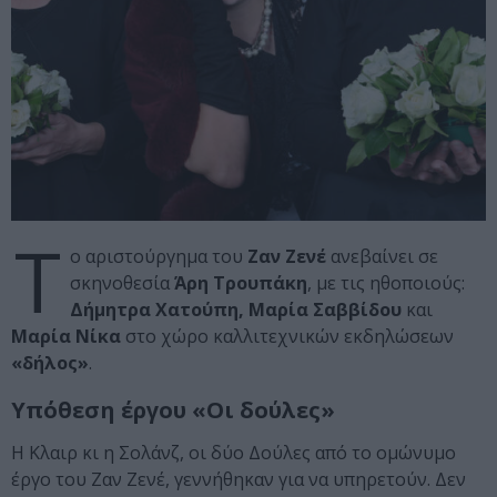
Τ
ο αριστούργημα του
Ζαν Ζενέ
ανεβαίνει σε
σκηνοθεσία
Άρη Τρουπάκη
, με τις ηθοποιούς:
Δήμητρα Χατούπη, Μαρία Σαββίδου
και
Μαρία Νίκα
στο χώρο καλλιτεχνικών εκδηλώσεων
«δήλος»
.
Υπόθεση έργου «Οι δούλες»
Η Κλαιρ κι η Σολάνζ, οι δύο Δούλες από το ομώνυμο
έργο του Ζαν Ζενέ, γεννήθηκαν για να υπηρετούν. Δεν