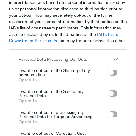
interest-based ads based on personal information utilized by
us or personal information disclosed to third parties prior to
Eισιτήρια:
your opt-out. You may separately opt-out of the further
12€ | Μειωμένο(φοιτητικό, άνω των 65, ανεργίας): 8€
disclosure of your personal information by third parties on the
IAB’s list of downstream participants. This information may
also be disclosed by us to third parties on the
IAB’s List of
Ακολουθήστε το Culturenow.gr στο
Google News
και
Downstream Participants
that may further disclose it to other
μάθετε πρώτοι όλες τις ειδήσεις
third parties.
Δείτε όλα τα
τελευταία νέα
για την Τέχνη και τον
Personal Data Processing Opt Outs
Πολιτισμό στο
Culturenow.gr
I want to opt-out of the Sharing of my
personal data.
Opted In
Νέοι Διαγωνισμοί
❯
I want to opt-out of the Sale of my
Personal Data.
Tags
Opted In
ΔΡΑΜΑ - ΚΟΙΝΩΝΙΚΟ - ΣΥΓΧΡΟΝΟ
ΖΑΝ ΖΕΝΕ
I want to opt-out of processing my
Personal Data for Targeted Advertising.
ΘΕΑΤΡΙΚΕΣ ΠΑΡΑΣΤΑΣΕΙΣ 2023 - 2024
Opted In
I want to opt-out of Collection, Use,