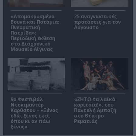
«Απομακρυσμένα
25 αναγνωστικές
Βουνά και Ποτάμια:
προτάσεις για τον
Πνευματική
Αύγουστο
Πατρίδα»:
Περιοδική έκθεση
στο Διαχρονικό
Μουσείο Αίγινας
9ο Φεστιβάλ
«ΖΗΤΩ τα λαϊκά
Ντοκιμαντέρ
κορίτσια!», του
Καρύστου – «Ξένος
Παντελή Αμπαζή
εδώ, ξένος εκεί,
στο Θέατρο
όπου κι αν πάω
Ρεματιάς
ξένος»