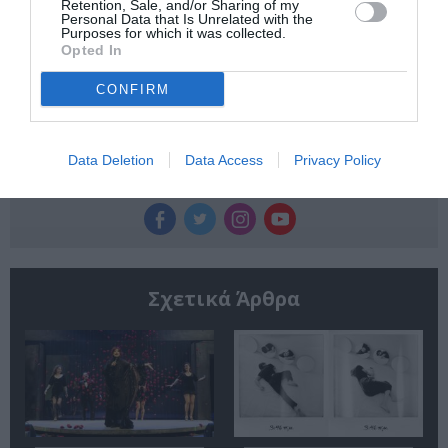
Newsletter
Retention, Sale, and/or Sharing of my
Personal Data that Is Unrelated with the
Κάθε βδομάδα στο e-mail σας τα τελευταία νέα για
Purposes for which it was collected.
Opted In
την Τέχνη και τον Πολιτισμό!
CONFIRM
Data Deletion
Data Access
Privacy Policy
Ακολουθήστε το Culturenow.gr
Σχετικά Άρθρα