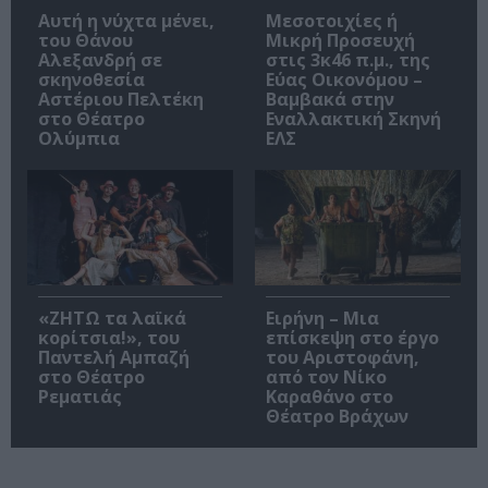
Αυτή η νύχτα μένει,
Μεσοτοιχίες ή
του Θάνου
Μικρή Προσευχή
Αλεξανδρή σε
στις 3κ46 π.μ., της
σκηνοθεσία
Εύας Οικονόμου –
Αστέριου Πελτέκη
Βαμβακά στην
στο Θέατρο
Εναλλακτική Σκηνή
Ολύμπια
ΕΛΣ
«ΖΗΤΩ τα λαϊκά
Ειρήνη – Μια
κορίτσια!», του
επίσκεψη στο έργο
Παντελή Αμπαζή
του Αριστοφάνη,
στο Θέατρο
από τον Νίκο
Ρεματιάς
Καραθάνο στο
Θέατρο Βράχων