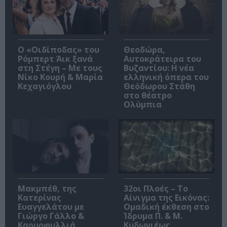
O «Οιδίποδας» του
Θεοδώρα,
Ρόμπερτ Άικ ξανά
Αυτοκράτειρα του
στη Στέγη – Με τους
Βυζαντίου: Η νέα
Νίκο Κουρή & Μαρία
ελληνική όπερα του
Κεχαγιόγλου
Θεόδωρου Στάθη
στο θέατρο
Ολύμπια
Μακμπέθ, της
32οι Πλοές – Το
Κατερίνας
Αίνιγμα της Εικόνας:
Ευαγγελάτου με
Ομαδική έκθεση στο
Γιώργο Γάλλο &
Ίδρυμα Π. & Μ.
Καρυοφυλλιά
Κυδωνιέως