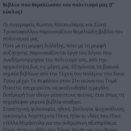
Βιβλία που θεμελίωσαν τον πολιτισμό μας (Γ’
κύκλος)
Οι συγγραφείς Κώστας Κατσουλάρης και Σώτη
Τριανταφύλλου παρουσιάζουν θεμελιώδη βιβλία του
πολιτισμού μας.
Πότε με τη μορφή διάλεξης, πότε με τη μορφή
συζήτησης, παρουσιάζονται έργα του λόγου που
συνδημιούργησαν τον πολιτισμό μας, από την
αρχαιότητα έως τις μέρες μας. Εξηγώντας τα βασικά
σημεία βιβλίων από την Τέχνη του πολέμου του Σουν
Τσου μέχρι Το Κεφάλαιο στον 21ο αιώνα του Τομά
Πικεττύ, επιχειρείται να ακολουθηθεί η μεγάλη
διαδρομή των ιδεών μέσα στους αιώνες, έτσι όπως τη
σημάδεψαν μερικά βιβλία-σταθμοί.
Στρατηγική, φιλοσοφία, ηθική, βιολογία, ψυχανάλυση,
οικονομία, λογοτεχνία. Ποιες ήταν οι ιδέες του Πίκο
ντέλλα Μιράντολα για την ανθρώπινη αξιοπρέπεια;
Ποιες ήταν οι ιδέες του Τόμας Χομπς και του Άνταμ