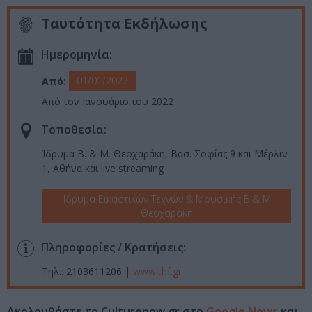
Ταυτότητα Εκδήλωσης
Ημερομηνία:
01/01/2022
Από:
Από τον Ιανουάριο του 2022
Τοποθεσία:
Ίδρυμα Β. & Μ. Θεοχαράκη, Βασ. Σοφίας 9 και Μέρλιν
1, Αθήνα και live streaming
Ίδρυμα Εικαστικών Τεχνών & Μουσικής Β & Μ
Θεοχαράκη
Πληροφορίες / Κρατήσεις:
Τηλ.: 2103611206 |
www.thf.gr
Ακολουθήστε το Culturenow.gr στο
Google News
και