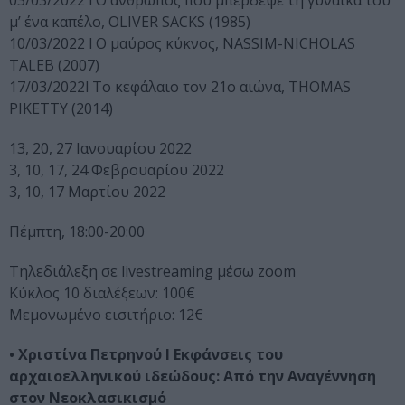
03/03/2022 l Ο άνθρωπος που µπέρδεψε τη γυναίκα του
µ’ ένα καπέλο, OLIVER SACKS (1985)
10/03/2022 l Ο μαύρος κύκνος, NASSIM-NICHOLAS
TALEB (2007)
17/03/2022l Το κεφάλαιο τον 21ο αιώνα, THOMAS
PIKETTY (2014)
13, 20, 27 Ιανουαρίου 2022
3, 10, 17, 24 Φεβρουαρίου 2022
3, 10, 17 Μαρτίου 2022
Πέμπτη, 18:00-20:00
Τηλεδιάλεξη σε livestreaming μέσω zoom
Κύκλος 10 διαλέξεων: 100€
Μεμονωμένο εισιτήριο: 12€
• Χριστίνα Πετρηνού l Εκφάνσεις του
αρχαιοελληνικού ιδεώδους: Από την Αναγέννηση
στον Νεοκλασικισμό