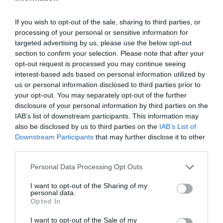
4, 11, 18, 25 Φεβρουαρίου 2022
4, 11 Μαρτίου 2022
If you wish to opt-out of the sale, sharing to third parties, or
processing of your personal or sensitive information for
Παρασκευή, 18:00-20:00
targeted advertising by us, please use the below opt-out
section to confirm your selection. Please note that after your
Διάλεξη στο αμφιθέατρο
opt-out request is processed you may continue seeing
interest-based ads based on personal information utilized by
Κύκλος 8 διαλέξεων: 70€, 35€
us or personal information disclosed to third parties prior to
Μεμονωμένη διάλεξη: 10€, 5€
your opt-out. You may separately opt-out of the further
disclosure of your personal information by third parties on the
Τηλεδιάλεξη σε livestreaming
IAB’s list of downstream participants. This information may
Κύκλος 8 διαλέξεων: 70€
also be disclosed by us to third parties on the
IAB’s List of
Μεμονωμένη διάλεξη: 10€
Downstream Participants
that may further disclose it to other
third parties.
• Χάρις Συμεωνίδου | Ιστορία Θεάτρου
Personal Data Processing Opt Outs
Από την ηθοποιό, τ. Επισκέπτρια Καθηγήτρια της
I want to opt-out of the Sharing of my
Σορβόννης & τ. Δ/ντρια Ερευνών Ε.Κ.Κ.Ε. Χάρη
personal data.
Συμεωνίδου.
Opted In
I want to opt-out of the Sale of my