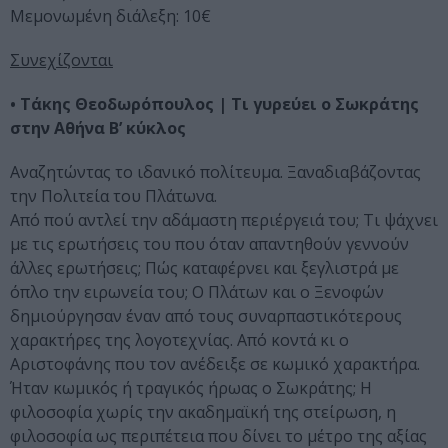
Μεμονωμένη διάλεξη: 10€
Συνεχίζονται
• Τάκης Θεοδωρόπουλος | Τι γυρεύει ο Σωκράτης
στην Αθήνα Β’ κύκλος
Αναζητώντας το ιδανικό πολίτευμα. Ξαναδιαβάζοντας
την Πολιτεία του Πλάτωνα.
Από πού αντλεί την αδάμαστη περιέργειά του; Τι ψάχνει
με τις ερωτήσεις του που όταν απαντηθούν γεννούν
άλλες ερωτήσεις; Πώς καταφέρνει και ξεγλιστρά με
όπλο την ειρωνεία του; Ο Πλάτων και ο Ξενοφών
δημιούργησαν έναν από τους συναρπαστικότερους
χαρακτήρες της λογοτεχνίας. Από κοντά κι ο
Αριστοφάνης που τον ανέδειξε σε κωμικό χαρακτήρα.
Ήταν κωμικός ή τραγικός ήρωας ο Σωκράτης; Η
φιλοσοφία χωρίς την ακαδημαϊκή της στείρωση, η
φιλοσοφία ως περιπέτεια που δίνει το μέτρο της αξίας