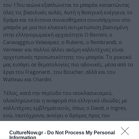
του 17ου αιώνα εξαπλώνεται το μπαρόκ κατακτώντας
όλες τις βασιλικές αυλές. Αυτή η θεατρική ενέργεια, το
δράμα και τα έντονα συναισθήματα συνυπάρχουν στο
μπαρόκ με μια πιο κλασική αντιμετώπιση βασισμένη
στην ελληνορωμαϊκή αρχαιότητα. O Bernini, o
Caravaggio,ο Velasquez, ο Rubens, ο Rembrandt, ο
Vermeer και πολλοί άλλοι ακόμη καλλιτέχνες είναι
αρχετυπικές προσωπικότητες του μπαρόκ. Το ροκοκό
μας εισάγει σε θεματολογίες πιο ηδονικές, μέσα από τα
έργα του Fragonard , του Boucher, αλλά και του
Watteau και Chardin.
Τέλος, κατά την περίοδο του νεοκλασικισμού,
ολοκληρώνεται η αναφορά στο ελληνικό ιδεώδες με
καλλιτέχνες εμβληματικούς, όπως ο David, ο Ingres,
ενώ, ταυτόχρονα, ανοίγει ο δρόμος προς τον
ρομαντισμό μέσα από το έργο του Goya.
CultureNow.gr -
Do Not Process My Personal
21, 28 Ιανουαρίου 2022
Information