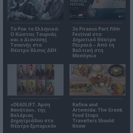
Το Ροκ το Ελληνικό:
3o Piraeus Port Film
Ο Κώστας Τουρνάς
Festival στο
και ο Διονύσης
Δημοτικό Θέατρο
Τσακνής στο
Πειραιά – Από τη
Θέατρο Άλσος ΔΕΗ
Βαλτική στη
Μεσόγειο
«DEADLIFT. Άρση
Rafina and
θανάτου», της
Artemida: The Greek
Βαλέριας
Food Stops
Δημητριάδου στο
Travellers Should
Θέατρο Εμπορικόν
Know