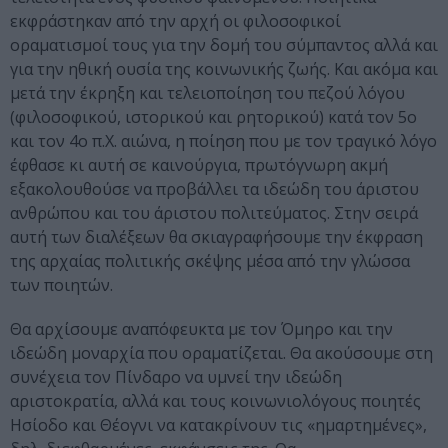
εκφράστηκαν από την αρχή οι φιλοσοφικοί
οραματισμοί τους για την δομή του σύμπαντος αλλά και
για την ηθική ουσία της κοινωνικής ζωής. Και ακόμα και
μετά την έκρηξη και τελειοποίηση του πεζού λόγου
(φιλοσοφικού, ιστορικού και ρητορικού) κατά τον 5ο
και τον 4ο π.Χ. αιώνα, η ποίηση που με τον τραγικό λόγο
έφθασε κι αυτή σε καινούργια, πρωτόγνωρη ακμή
εξακολουθούσε να προβάλλει τα ιδεώδη του άριστου
ανθρώπου και του άριστου πολιτεύματος. Στην σειρά
αυτή των διαλέξεων θα σκιαγραφήσουμε την έκφραση
της αρχαίας πολιτικής σκέψης μέσα από την γλώσσα
των ποιητών.
Θα αρχίσουμε αναπόφευκτα με τον Όμηρο και την
ιδεώδη μοναρχία που οραματίζεται. Θα ακούσουμε στη
συνέχεια τον Πίνδαρο να υμνεί την ιδεώδη
αριστοκρατία, αλλά και τους κοινωνιολόγους ποιητές
Ησίοδο και Θέογνι να κατακρίνουν τις «ημαρτημένες»,