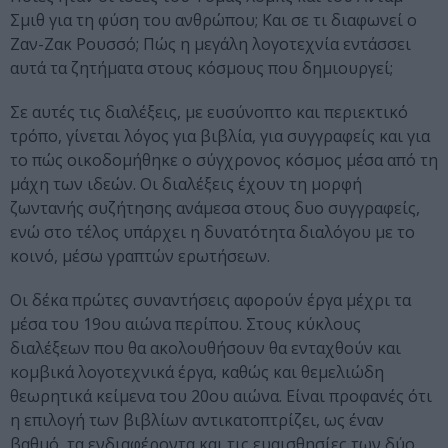
Σμιθ για τη φύση του ανθρώπου; Και σε τι διαφωνεί ο
Ζαν-Ζακ Ρουσσό; Πώς η μεγάλη λογοτεχνία εντάσσει
αυτά τα ζητήματα στους κόσμους που δημιουργεί;
Σε αυτές τις διαλέξεις, με ευσύνοπτο και περιεκτικό
τρόπο, γίνεται λόγος για βιβλία, για συγγραφείς και για
το πώς οικοδομήθηκε ο σύγχρονος κόσμος μέσα από τη
μάχη των ιδεών. Οι διαλέξεις έχουν τη μορφή
ζωντανής συζήτησης ανάμεσα στους δυο συγγραφείς,
ενώ στο τέλος υπάρχει η δυνατότητα διαλόγου με το
κοινό, μέσω γραπτών ερωτήσεων.
Οι δέκα πρώτες συναντήσεις αφορούν έργα μέχρι τα
μέσα του 19ου αιώνα περίπου. Στους κύκλους
διαλέξεων που θα ακολουθήσουν θα ενταχθούν και
κομβικά λογοτεχνικά έργα, καθώς και θεμελιώδη
θεωρητικά κείμενα του 20ου αιώνα. Είναι προφανές ότι
η επιλογή των βιβλίων αντικατοπτρίζει, ως έναν
βαθμό, τα ενδιαφέροντα και τις ευαισθησίες των δύο