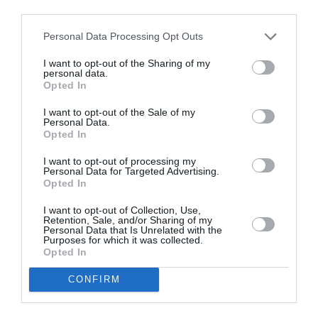
συναυλιακό
third parties.
Σεπτέμβριο!
Personal Data Processing Opt Outs
I want to opt-out of the Sharing of my
personal data.
Opted In
I want to opt-out of the Sale of my
Personal Data.
K-POP Fever και στη
Ο RIVO στο Bolivar
Opted In
Μονή Λαζαριστών!
Beach Club
I want to opt-out of processing my
Personal Data for Targeted Advertising.
Opted In
I want to opt-out of Collection, Use,
Δημοφιλή Άρθρα
Retention, Sale, and/or Sharing of my
Personal Data that Is Unrelated with the
Purposes for which it was collected.
Opted In
CONFIRM