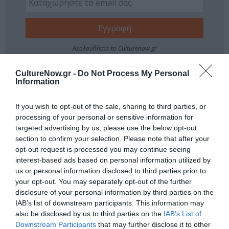
Ακολουθήστε το Culturenow.gr
CultureNow.gr -
Do Not Process My Personal
Information
Σχετικά Άρθρα
If you wish to opt-out of the sale, sharing to third parties, or
processing of your personal or sensitive information for
targeted advertising by us, please use the below opt-out
section to confirm your selection. Please note that after your
opt-out request is processed you may continue seeing
interest-based ads based on personal information utilized by
us or personal information disclosed to third parties prior to
your opt-out. You may separately opt-out of the further
Η Μουσική
Μέτρημα: Η
disclosure of your personal information by third parties on the
Τεχνόπολη 2026
Νατάσσα
IAB’s list of downstream participants. This information may
υποδέχεται έναν
Μποφίλιου στο
also be disclosed by us to third parties on the
IAB’s List of
δυναμικό
Αρχαίο Θέατρο Δίου
Downstream Participants
that may further disclose it to other