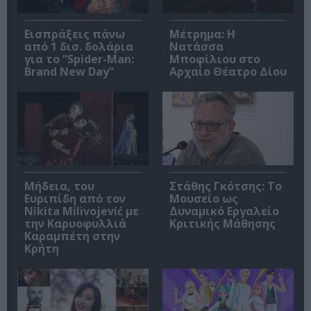
Εισπράξεις πάνω
Μέτρημα: Η
από 1 δισ. δολάρια
Νατάσσα
για το “Spider-Man:
Μποφίλιου στο
Brand New Day”
Αρχαίο Θέατρο Δίου
Μήδεια, του
Στάθης Γκότσης: Το
Ευριπίδη από τον
Μουσείο ως
Nikita Milivojević με
Δυναμικό Εργαλείο
την Καρυοφυλλιά
Κριτικής Μάθησης
Καραμπέτη στην
Κρήτη