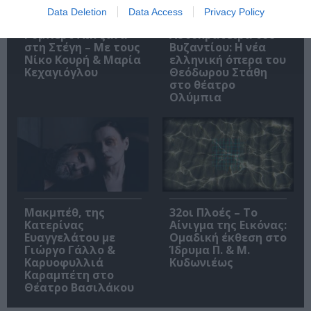
Data Deletion
Data Access
Privacy Policy
O «Οιδίποδας» του
Θεοδώρα,
Ρόμπερτ Άικ ξανά
Αυτοκράτειρα του
στη Στέγη – Με τους
Βυζαντίου: Η νέα
Νίκο Κουρή & Μαρία
ελληνική όπερα του
Κεχαγιόγλου
Θεόδωρου Στάθη
στο θέατρο
Ολύμπια
Μακμπέθ, της
32οι Πλοές – Το
Κατερίνας
Αίνιγμα της Εικόνας:
Ευαγγελάτου με
Ομαδική έκθεση στο
Γιώργο Γάλλο &
Ίδρυμα Π. & Μ.
Καρυοφυλλιά
Κυδωνιέως
Καραμπέτη στο
Θέατρο Βασιλάκου