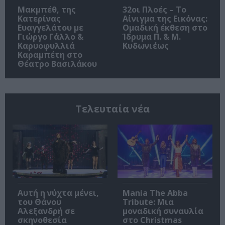
Μακμπέθ, της
32οι Πλοές – Το
Κατερίνας
Αίνιγμα της Εικόνας:
Ευαγγελάτου με
Ομαδική έκθεση στο
Γιώργο Γάλλο &
Ίδρυμα Π. & Μ.
Καρυοφυλλιά
Κυδωνιέως
Καραμπέτη στο
Θέατρο Βασιλάκου
Τελευταία νέα
Αυτή η νύχτα μένει,
Mania The Abba
του Θάνου
Tribute: Μια
Αλεξανδρή σε
μοναδική συναυλία
σκηνοθεσία
στο Christmas