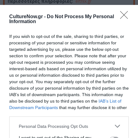
Περισσότερες πληροφορίες:
ertflix.gr
CultureNow.gr -
Do Not Process My Personal
Ακολουθήστε το Culturenow.gr στο
Google News
και
Information
μάθετε πρώτοι όλες τις ειδήσεις
If you wish to opt-out of the sale, sharing to third parties, or
Δείτε όλα τα
τελευταία νέα
για την Τέχνη και τον
processing of your personal or sensitive information for
Πολιτισμό στο
Culturenow.gr
targeted advertising by us, please use the below opt-out
section to confirm your selection. Please note that after your
Νέοι Διαγωνισμοί
❯
opt-out request is processed you may continue seeing
interest-based ads based on personal information utilized by
us or personal information disclosed to third parties prior to
Tags
your opt-out. You may separately opt-out of the further
disclosure of your personal information by third parties on the
ΑΡΗΣ ΛΕΜΠΕΣΟΠΟΥΛΟΣ
ΓΕΡΑΣΙΜΟΣ ΣΚΙΑΔΑΡΕΣΗΣ
IAB’s list of downstream participants. This information may
ΔΗΜΟΣΘΕΝΗΣ ΠΑΠΑΔΟΠΟΥΛΟΣ
ΕΛΛΗΝΙΚΕΣ ΤΑΙΝΙΕΣ
also be disclosed by us to third parties on the
IAB’s List of
Downstream Participants
that may further disclose it to other
ΕΡΤ
ΘΕΟΔΩΡΑ ΤΖΗΜΟΥ
third parties.
ΚΑΡΥΟΦΥΛΛΙΑ ΚΑΡΑΜΠΕΤΗ
ΣΤΕΛΙΟΣ ΜΑΙΝΑΣ
Personal Data Processing Opt Outs
I want to opt-out of the Sharing of my