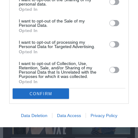
Newsletter
personal data.
Opted In
Κάθε βδομάδα στο e-mail σας τα τελευταία νέα για
την Τέχνη και τον Πολιτισμό!
I want to opt-out of the Sale of my
Personal Data.
Opted In
I want to opt-out of processing my
Personal Data for Targeted Advertising.
Opted In
Ακολουθήστε το Culturenow.gr
I want to opt-out of Collection, Use,
Retention, Sale, and/or Sharing of my
Personal Data that Is Unrelated with the
Purposes for which it was collected.
Opted In
Σχετικά Άρθρα
CONFIRM
Data Deletion
Data Access
Privacy Policy