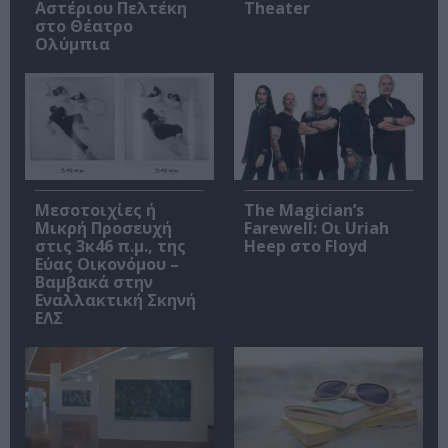
Αστέριου Πελτέκη
Theater
στο Θέατρο
Ολύμπια
Μεσοτοιχίες ή
The Magician’s
Μικρή Προσευχή
Farewell: Οι Uriah
στις 3κ46 π.μ., της
Heep στο Floyd
Εύας Οικονόμου –
Βαμβακά στην
Εναλλακτική Σκηνή
ΕΛΣ