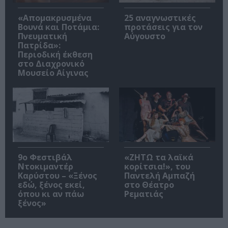
«Απομακρυσμένα
25 αναγνωστικές
Βουνά και Ποτάμια:
προτάσεις για τον
Πνευματική
Αύγουστο
Πατρίδα»:
Περιοδική έκθεση
στο Διαχρονικό
Μουσείο Αίγινας
9ο Φεστιβάλ
«ΖΗΤΩ τα λαϊκά
Ντοκιμαντέρ
κορίτσια!», του
Καρύστου – «Ξένος
Παντελή Αμπαζή
εδώ, ξένος εκεί,
στο Θέατρο
όπου κι αν πάω
Ρεματιάς
ξένος»