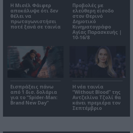
Η Μισέλ Φάιφερ
Προβολές με
αποκάλυψε ότι δεν
ελεύθερη είσοδο
θέλει να
στον Θερινό
πρωταγωνιστήσει
Δημοτικό
ποτέ ξανά σε ταινία
Κινηματογράφο
Αγίας Παρασκευής |
10-16/8
Εισπράξεις πάνω
Η νέα ταινία
από 1 δισ. δολάρια
“Without Blood” της
για το “Spider-Man:
Αντζελίνα Τζολί θα
Brand New Day”
κάνει πρεμιέρα τον
Σεπτέμβριο