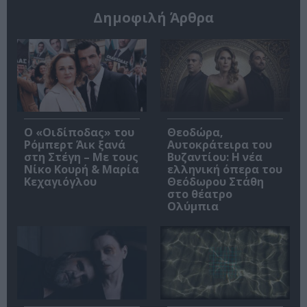
Δημοφιλή Άρθρα
O «Οιδίποδας» του
Θεοδώρα,
Ρόμπερτ Άικ ξανά
Αυτοκράτειρα του
στη Στέγη – Με τους
Βυζαντίου: Η νέα
Νίκο Κουρή & Μαρία
ελληνική όπερα του
Κεχαγιόγλου
Θεόδωρου Στάθη
στο θέατρο
Ολύμπια