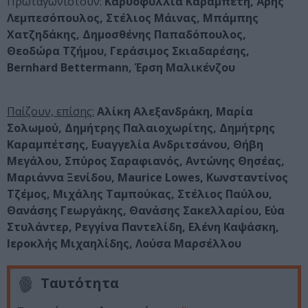
Πρωταγωνιστούν:
Καρυοφυλλιά Καραμπέτη, Άρης
Λεμπεσόπουλος, Στέλιος Μάινας, Μπάμπης
Χατζηδάκης, Δημοσθένης Παπαδόπουλος,
Θεοδώρα Τζήμου, Γεράσιμος Σκιαδαρέσης,
Bernhard Bettermann, Έρση Μαλικένζου
Παίζουν, επίσης:
Αλίκη Αλεξανδράκη, Μαρία
Σολωμού, Δημήτρης Παλαιοχωρίτης, Δημήτρης
Καραμπέτσης, Ευαγγελία Ανδριτσάνου, Θήβη
Μεγάλου, Σπύρος Σαραφιανός, Αντώνης Θησέας,
Μαριάννα Ξενίδου, Maurice Lowes, Κωνσταντίνος
Τζέμος, Μιχάλης Ταμπούκας, Στέλιος Παύλου,
Θανάσης Γεωργάκης, Θανάσης Σακελλαρίου, Εύα
Στυλάντερ, Ρεγγίνα Παντελίδη, Ελένη Καψάσκη,
Ιεροκλής Μιχαηλίδης, Λούσα Μαρσέλλου
Ταυτότητα