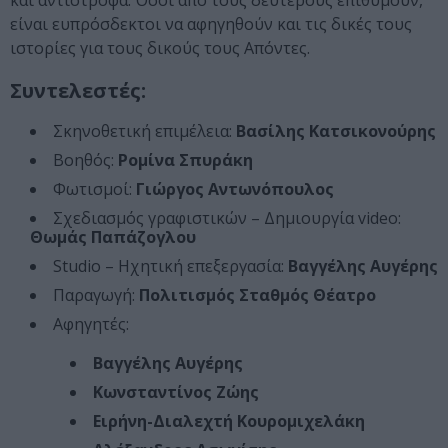
και αντίστροφα. Όσοι από τους δεύτερους επιθυμούν,
είναι ευπρόσδεκτοι να αφηγηθούν και τις δικές τους
ιστορίες για τους δικούς τους Απόντες.
Συντελεστές:
Σκηνοθετική επιμέλεια:
Βασίλης Κατσικονούρης
Βοηθός:
Ρομίνα Σπυράκη
Φωτισμοί:
Γιώργος Αντωνόπουλος
Σχεδιασμός γραφιστικών – Δημιουργία video:
Θωμάς Παπάζογλου
Studio – Ηχητική επεξεργασία:
Βαγγέλης Αυγέρης
Παραγωγή:
Πολιτισμός Σταθμός Θέατρο
Αφηγητές:
Βαγγέλης Αυγέρης
Κωνσταντίνος Ζώης
Ειρήνη-Διαλεχτή Κουρομιχελάκη