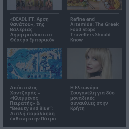
«DEADLIFT. Άρση
Rafina and
θανάτου», της
Artemida: The Greek
Βαλέριας
Food Stops
Δημητριάδου στο
Travellers Should
Θέατρο Εμπορικόν
Know
Απόστολος
Η Ελεωνόρα
Χαντζαράς –
Ζουγανέλη για δύο
«Κλεμμένος
μοναδικές
Πειρατής» &
συναυλίες στην
“Beauty and Blue”:
Κρήτη
Διπλή παράλληλη
έκθεση στην Πάτμο