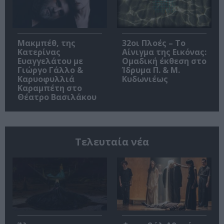
Μακμπέθ, της
32οι Πλοές – Το
Κατερίνας
Αίνιγμα της Εικόνας:
Ευαγγελάτου με
Ομαδική έκθεση στο
Γιώργο Γάλλο &
Ίδρυμα Π. & Μ.
Καρυοφυλλιά
Κυδωνιέως
Καραμπέτη στο
Θέατρο Βασιλάκου
Τελευταία νέα