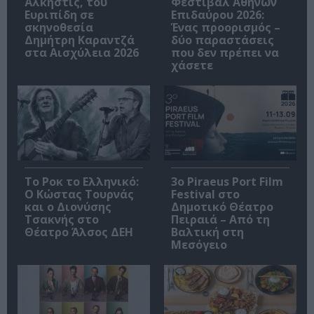
Άλκηστις, του
Φεστιβάλ Αθηνών
Ευριπίδη σε
Επιδαύρου 2026:
σκηνοθεσία
Ένας προορισμός –
Δημήτρη Καραντζά
δύο παραστάσεις
στα Αισχύλεια 2026
που δεν πρέπει να
χάσετε
Το Ροκ το Ελληνικό:
3o Piraeus Port Film
Ο Κώστας Τουρνάς
Festival στο
και ο Διονύσης
Δημοτικό Θέατρο
Τσακνής στο
Πειραιά – Από τη
Θέατρο Άλσος ΔΕΗ
Βαλτική στη
Μεσόγειο