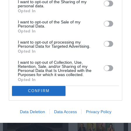
I want to opt-out of the Sharing of my
personal data.
Newsletter
Opted In
Κάθε βδομάδα στο e-mail σας τα τελευταία νέα για
I want to opt-out of the Sale of my
την Τέχνη και τον Πολιτισμό!
Personal Data.
Opted In
I want to opt-out of processing my
Personal Data for Targeted Advertising.
Opted In
I want to opt-out of Collection, Use,
Ακολουθήστε το Culturenow.gr
Retention, Sale, and/or Sharing of my
Personal Data that Is Unrelated with the
Purposes for which it was collected.
Opted In
CONFIRM
Σχετικά Άρθρα
Data Deletion
Data Access
Privacy Policy