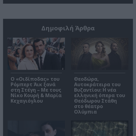
Δημοφιλή Άρθρα
O «Οιδίποδας» του
Θεοδώρα,
Ρόμπερτ Άικ ξανά
Αυτοκράτειρα του
στη Στέγη – Με τους
Βυζαντίου: Η νέα
Νίκο Κουρή & Μαρία
ελληνική όπερα του
Κεχαγιόγλου
Θεόδωρου Στάθη
στο θέατρο
Ολύμπια