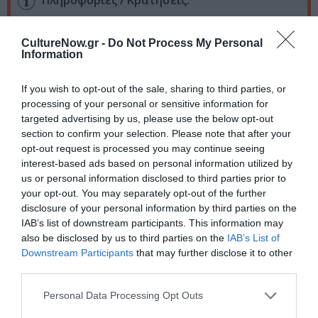
Πληροφορίες / Κρατήσεις:
Τηλ: 210 52 30 267 |
stathmostheatro.gr
CultureNow.gr -
Do Not Process My Personal
Information
Ακολουθήστε το Culturenow.gr στο
Google News
και
μάθετε πρώτοι όλες τις ειδήσεις
If you wish to opt-out of the sale, sharing to third parties, or
processing of your personal or sensitive information for
Δείτε όλα τα
τελευταία νέα
για την Τέχνη και τον
targeted advertising by us, please use the below opt-out
Πολιτισμό στο
Culturenow.gr
section to confirm your selection. Please note that after your
opt-out request is processed you may continue seeing
interest-based ads based on personal information utilized by
Νέοι Διαγωνισμοί
❯
us or personal information disclosed to third parties prior to
your opt-out. You may separately opt-out of the further
Tags
disclosure of your personal information by third parties on the
IAB’s list of downstream participants. This information may
ΒΑΣΙΛΗΣ ΚΑΤΣΙΚΟΝΟΥΡΗΣ
also be disclosed by us to third parties on the
IAB’s List of
Downstream Participants
that may further disclose it to other
ΔΡΑΜΑ - ΚΟΙΝΩΝΙΚΟ - ΣΥΓΧΡΟΝΟ
third parties.
ΘΕΑΤΡΙΚΕΣ ΠΑΡΑΣΤΑΣΕΙΣ 2024 - 2025
Personal Data Processing Opt Outs
ΜΑΝΟΣ ΚΑΡΑΤΖΟΓΙΑΝΝΗΣ