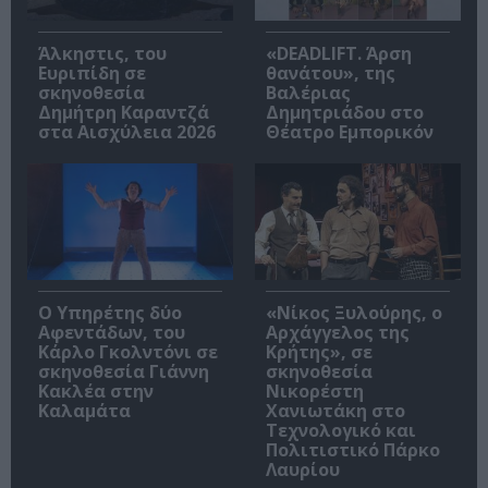
Άλκηστις, του
«DEADLIFT. Άρση
Ευριπίδη σε
θανάτου», της
σκηνοθεσία
Βαλέριας
Δημήτρη Καραντζά
Δημητριάδου στο
στα Αισχύλεια 2026
Θέατρο Εμπορικόν
Ο Υπηρέτης δύο
«Νίκος Ξυλούρης, ο
Αφεντάδων, του
Αρχάγγελος της
Κάρλο Γκολντόνι σε
Κρήτης», σε
σκηνοθεσία Γιάννη
σκηνοθεσία
Κακλέα στην
Νικορέστη
Καλαμάτα
Χανιωτάκη στο
Τεχνολογικό και
Πολιτιστικό Πάρκο
Λαυρίου