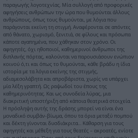
παραγωγής λογοτεχνίας. Μία συλλογή από προφορικές
αφηγήσεις ανθρώπων την ώρα που θυμούνται άλλους
ανθρώπους, όπως τους θυμούνται, με λόγια που
παράγονται εκείνη τη στιγμή. Αναφέρονται σε απόντες
από θάνατο, χωρισμό, ξενιτιά, σε φίλους και πρόσωπα
κάποτε αγαπημένα, που χάθηκαν στον χρόνο. Οι
αφηγητές, όχι ηθοποιοί, καθημερινοί άνθρωποι της
διπλανής πόρτας, καλούνται να παρουσιάσουν ενώπιον
κοινού ό,τι και όπως το θυμούνται, κάθε βράδυ η ίδια
ιστορία με τα λόγια εκείνης της στιγμής,
αδιαμεσολάβητα και απροβάριστα, χωρίς να υπάρχει
μία λέξη γραπτή. Ως ραψωδοί του έπους της
καθημερινότητας. Και ως συνοδεία λύρας, μια
διακριτική υποστήριξη από κάποια θεατρικά στοιχεία.
Η πρόσληψη αυτής της δράσης μπορεί να είναι ένα
μοναδικό συμβάν-βίωμα, όπου τα όρια μεταξύ πομπού
και δέκτη γίνονται δυσδιάκριτα… Κάθαρση για τους
αφηγητές και μέθεξη για τους θεατές – ακροατές, ενίοτε