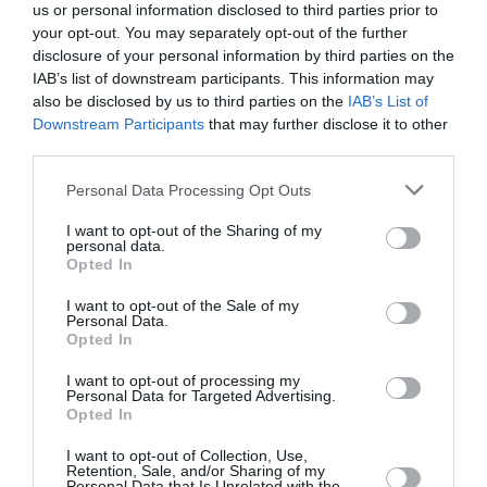
us or personal information disclosed to third parties prior to
ΔΟΚΙΜΙΑ - ΜΕΛΕΤΕΣ
ΕΚΔΟΣΕΙΣ ΚΕΔΡΟΣ
your opt-out. You may separately opt-out of the further
disclosure of your personal information by third parties on the
Newsletter
IAB’s list of downstream participants. This information may
also be disclosed by us to third parties on the
IAB’s List of
Κάθε βδομάδα στο e-mail σας τα τελευταία νέα για
Downstream Participants
that may further disclose it to other
την Τέχνη και τον Πολιτισμό!
third parties.
Personal Data Processing Opt Outs
I want to opt-out of the Sharing of my
personal data.
Opted In
Ακολουθήστε το Culturenow.gr
I want to opt-out of the Sale of my
Personal Data.
Opted In
I want to opt-out of processing my
Σχετικά Άρθρα
Personal Data for Targeted Advertising.
Opted In
I want to opt-out of Collection, Use,
Retention, Sale, and/or Sharing of my
Personal Data that Is Unrelated with the