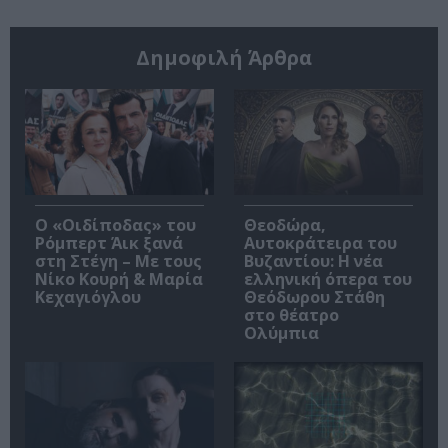
Δημοφιλή Άρθρα
O «Οιδίποδας» του
Θεοδώρα,
Ρόμπερτ Άικ ξανά
Αυτοκράτειρα του
στη Στέγη – Με τους
Βυζαντίου: Η νέα
Νίκο Κουρή & Μαρία
ελληνική όπερα του
Κεχαγιόγλου
Θεόδωρου Στάθη
στο θέατρο
Ολύμπια