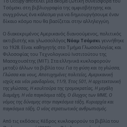
Το
Occupy
αποτελεί μια ακόμα ζωτική συνεισφορά του
Τσόμσκι στη βιβλιογραφία της αμφισβήτησης και
συγχρόνως ένα κάλεσμα για να δημιουργήσουμε έναν
δίκαιο κόσμο που θα βασίζεται στην αλληλεγγύη.
Ο διακεκριμένος Αμερικανός διανοούμενος, πολιτικός
ακτιβιστής και γλωσσολόγος
Νόαμ Τσόμσκι
γεννήθηκε
το 1928. Είναι καθηγητής στο Τμήμα Γλωσσολογίας και
Φιλοσοφίας του Τεχνολογικού Ινστιτούτου της
Μασαχουσέτης (MIT). Στα ελληνικά κυκλοφορούν
μεταξύ άλλων τα βιβλία του:
Για
τη φύση και τη γλώσσα,
Γλώσσα και νους, Αποτυχημένες πολιτείες, Αμερικανική
ισχύς και νέοι μανδαρίνοι, 11/9, Έτος 501, Η αρχιτεκτονική
της γλώσσας, Η κουλτούρα της τρομοκρατίας, Η μεγάλη
διαμάχη, Η νέα παγκόσμια τάξη, Ο έλεγχος των ΜΜΕ, Ο
νόμος της δύναμης στην παγκόσμια τάξη, Κυριαρχία και
παγκόσμια τάξη, Ο νέος στρατιωτικός ανθρωπισμός
.
Από τις εκδόσεις Κέδρος κυκλοφορούν τα βιβλία του