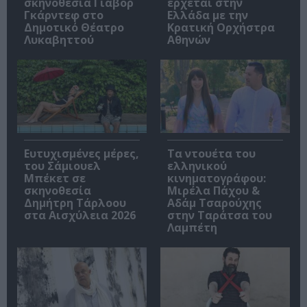
σκηνοθεσία Γιάβορ
έρχεται στην
Γκάρντεφ στο
Ελλάδα με την
Δημοτικό Θέατρο
Κρατική Ορχήστρα
Λυκαβηττού
Αθηνών
Ευτυχισμένες μέρες,
Τα ντουέτα του
του Σάμιουελ
ελληνικού
Μπέκετ σε
κινηματογράφου:
σκηνοθεσία
Μιρέλα Πάχου &
Δημήτρη Τάρλοου
Αδάμ Τσαρούχης
στα Αισχύλεια 2026
στην Ταράτσα του
Λαμπέτη