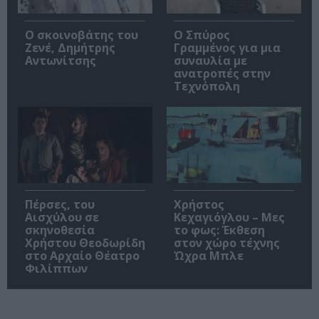
Ο σκοινοβάτης του
Ο Σπύρος
Ζενέ, Δημήτρης
Γραμμένος για μια
Αντωνίτσης
συναυλία με
ανατροπές στην
Τεχνόπολη
Πέρσες, του
Χρήστος
Αισχύλου σε
Κεχαγιόγλου – Μες
σκηνοθεσία
το φως: Έκθεση
Χρήστου Θεοδωρίδη
στον χώρο τέχνης
στο Αρχαίο Θέατρο
Ώχρα Μπλε
Φιλίππων