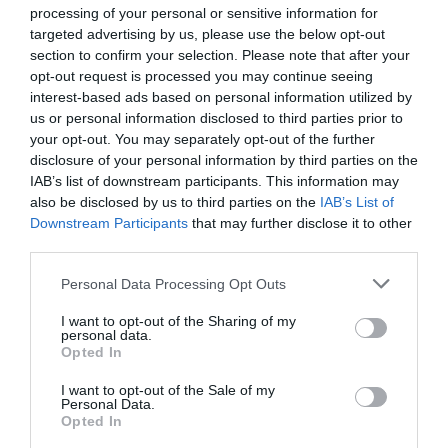
Δείτε όλα τα
τελευταία νέα
για την Τέχνη και τον
processing of your personal or sensitive information for
Πολιτισμό στο
Culturenow.gr
targeted advertising by us, please use the below opt-out
section to confirm your selection. Please note that after your
opt-out request is processed you may continue seeing
Νέοι Διαγωνισμοί
❯
interest-based ads based on personal information utilized by
us or personal information disclosed to third parties prior to
Tags
your opt-out. You may separately opt-out of the further
disclosure of your personal information by third parties on the
ΑΛΕΚΟΣ ΦΑΣΙΑΝΟΣ
ΔΡΑΣΤΗΡΙΟΤΗΤΕΣ ΓΙΑ ΠΑΙΔΙΑ
IAB’s list of downstream participants. This information may
also be disclosed by us to third parties on the
IAB’s List of
Downstream Participants
that may further disclose it to other
Newsletter
third parties.
Κάθε βδομάδα στο e-mail σας τα τελευταία νέα για
Personal Data Processing Opt Outs
την Τέχνη και τον Πολιτισμό!
I want to opt-out of the Sharing of my
personal data.
Opted In
I want to opt-out of the Sale of my
Personal Data.
Ακολουθήστε το Culturenow.gr
Opted In