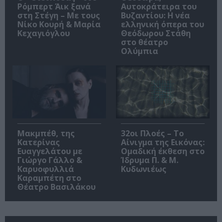
Ρόμπερτ Άικ ξανά
Αυτοκράτειρα του
στη Στέγη – Με τους
Βυζαντίου: Η νέα
Νίκο Κουρή & Μαρία
ελληνική όπερα του
Κεχαγιόγλου
Θεόδωρου Στάθη
στο θέατρο
Ολύμπια
Μακμπέθ, της
32οι Πλοές – Το
Κατερίνας
Αίνιγμα της Εικόνας:
Ευαγγελάτου με
Ομαδική έκθεση στο
Γιώργο Γάλλο &
Ίδρυμα Π. & Μ.
Καρυοφυλλιά
Κυδωνιέως
Καραμπέτη στο
Θέατρο Βασιλάκου