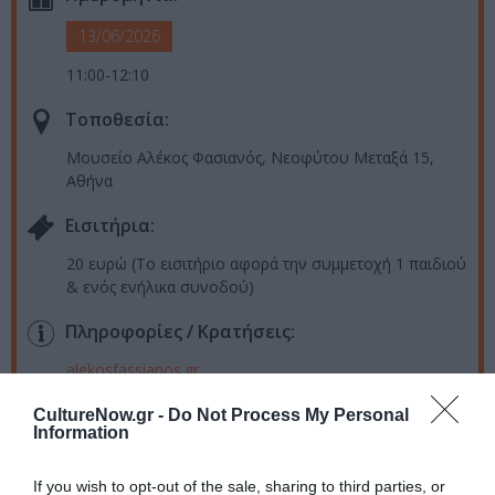
13/06/2026
11:00-12:10
Τοποθεσία:
Μουσείο Αλέκος Φασιανός, Νεοφύτου Μεταξά 15,
Αθήνα
Eισιτήρια:
20 ευρώ (Το εισιτήριο αφορά την συμμετοχή 1 παιδιού
& ενός ενήλικα συνοδού)
Πληροφορίες / Κρατήσεις:
alekosfassianos.gr
CultureNow.gr -
Do Not Process My Personal
Ακολουθήστε το Culturenow.gr στο
Google News
και
Information
μάθετε πρώτοι όλες τις ειδήσεις
If you wish to opt-out of the sale, sharing to third parties, or