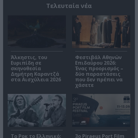
Τελευταία νέα
Άλκηστις, του
Φεστιβάλ Αθηνών
Ευριπίδη σε
Επιδαύρου 2026:
σκηνοθεσία
Ένας προορισμός –
Δημήτρη Καραντζά
δύο παραστάσεις
στα Αισχύλεια 2026
που δεν πρέπει να
χάσετε
Το Ροκ το Ελληνικό:
3o Piraeus Port Film