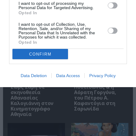
I want to opt-out of processing my
Personal Data for Targeted Advertising.
Opted In
Σχετικά Άρθρα
I want to opt-out of Collection, Use,
Retention, Sale, and/or Sharing of my
Personal Data that Is Unrelated with the
Purposes for which it was collected.
Opted In
CONFIRM
Τα Στενά
Παράξενος βυθός –
Data Deletion
Data Access
Privacy Policy
Παπούτσια, της
Ο Ψαράς ο
Ζωρζ Σαρή σε
Ποσειδώνας & η
σκηνοθεσία
Αόρατη Γοργόνα,
Αθανασίας
του Πέτρου Α.
Καλογιάννη στον
Καφαντόγια στη
Κινηματογράφο
Σαρωνίδα
Αθηναία