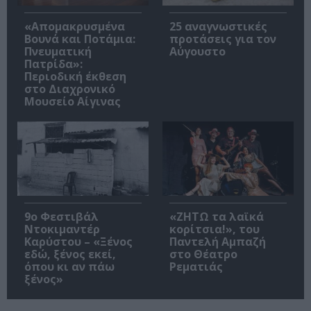
«Απομακρυσμένα
25 αναγνωστικές
Βουνά και Ποτάμια:
προτάσεις για τον
Πνευματική
Αύγουστο
Πατρίδα»:
Περιοδική έκθεση
στο Διαχρονικό
Μουσείο Αίγινας
9ο Φεστιβάλ
«ΖΗΤΩ τα λαϊκά
Ντοκιμαντέρ
κορίτσια!», του
Καρύστου – «Ξένος
Παντελή Αμπαζή
εδώ, ξένος εκεί,
στο Θέατρο
όπου κι αν πάω
Ρεματιάς
ξένος»