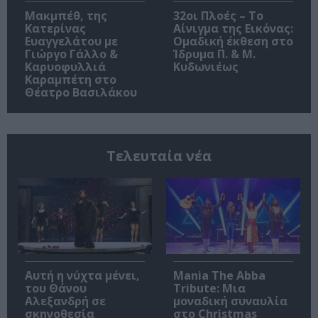
Μακμπέθ, της
32οι Πλοές – Το
Κατερίνας
Αίνιγμα της Εικόνας:
Ευαγγελάτου με
Ομαδική έκθεση στο
Γιώργο Γάλλο &
Ίδρυμα Π. & Μ.
Καρυοφυλλιά
Κυδωνιέως
Καραμπέτη στο
Θέατρο Βασιλάκου
Τελευταία νέα
Αυτή η νύχτα μένει,
Mania The Abba
του Θάνου
Tribute: Μια
Αλεξανδρή σε
μοναδική συναυλία
σκηνοθεσία
στο Christmas