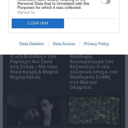
Personal Data that Is Unrelated with the
Δημοφιλή Άρθρα
Purposes for which it was collected.
Opted In
CONFIRM
Data Deletion
Data Access
Privacy Policy
O «Οιδίποδας» του
Θεοδώρα,
Ρόμπερτ Άικ ξανά
Αυτοκράτειρα του
στη Στέγη – Με τους
Βυζαντίου: Η νέα
Νίκο Κουρή & Μαρία
ελληνική όπερα του
Κεχαγιόγλου
Θεόδωρου Στάθη
στο θέατρο
Ολύμπια