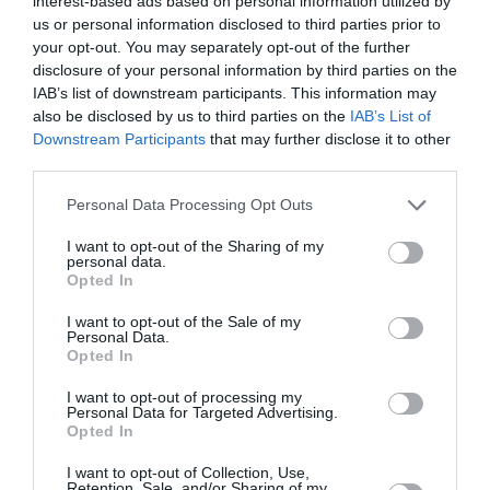
interest-based ads based on personal information utilized by
Η Μισέλ Φάιφερ
Προβολές με
us or personal information disclosed to third parties prior to
αποκάλυψε ότι δεν
ελεύθερη είσοδο
your opt-out. You may separately opt-out of the further
θέλει να
στον Θερινό
disclosure of your personal information by third parties on the
πρωταγωνιστήσει
Δημοτικό
IAB’s list of downstream participants. This information may
ποτέ ξανά σε ταινία
Κινηματογράφο
also be disclosed by us to third parties on the
IAB’s List of
Αγίας Παρασκευής |
Downstream Participants
that may further disclose it to other
10-16/8
third parties.
Personal Data Processing Opt Outs
I want to opt-out of the Sharing of my
personal data.
Opted In
Εισπράξεις πάνω
Η νέα ταινία
I want to opt-out of the Sale of my
Personal Data.
από 1 δισ. δολάρια
“Without Blood” της
Opted In
για το “Spider-Man:
Αντζελίνα Τζολί θα
Brand New Day”
κάνει πρεμιέρα τον
I want to opt-out of processing my
Σεπτέμβριο
Personal Data for Targeted Advertising.
Opted In
I want to opt-out of Collection, Use,
Retention, Sale, and/or Sharing of my