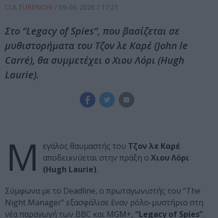
CULTURENOW
/
09-06-2026
/ 17:21
Στο “Legacy of Spies”, που βασίζεται σε
μυθιστορήματα του Τζον λε Καρέ (John le
Carré), θα συμμετέχει ο Χιου Λόρι (Hugh
Laurie).
Μ
εγάλος θαυμαστής του
Τζον λε Καρέ
αποδεικνύεται στην πράξη ο
Χιου Λόρι
(Hugh Laurie)
.
Σύμφωνα με το Deadline, ο πρωταγωνιστής του “The
Night Manager” εξασφάλισε έναν ρόλο-μυστήριο στη
νέα παραγωγή των BBC και MGM+,
“Legacy of Spies”
.