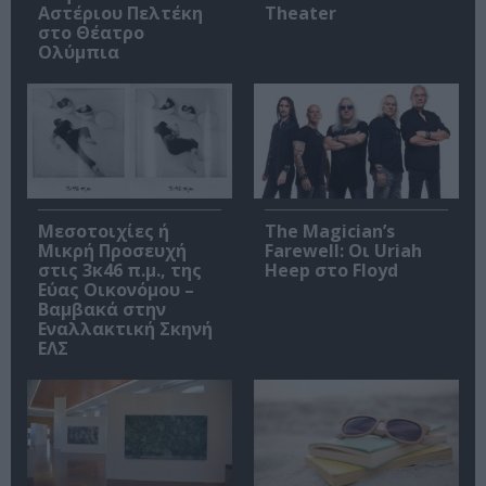
Αστέριου Πελτέκη
Theater
στο Θέατρο
Ολύμπια
Μεσοτοιχίες ή
The Magician’s
Μικρή Προσευχή
Farewell: Οι Uriah
στις 3κ46 π.μ., της
Heep στο Floyd
Εύας Οικονόμου –
Βαμβακά στην
Εναλλακτική Σκηνή
ΕΛΣ