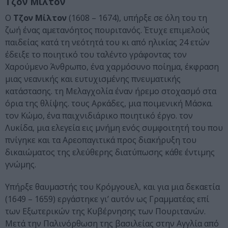
Τζον Μίλτον
Ο
Τζον Μίλτον
(1608 – 1674), υπήρξε σε όλη του τη
ζωή ένας αμετανόητος πουριτανός. Έτυχε επιμελούς
παιδείας κατά τη νεότητά του κι από ηλικίας 24 ετών
έδειξε το ποιητικό του ταλέντο γράφοντας τον
Χαρούμενο Άνθρωπο, ένα χαρμόσυνο ποίημα, έκφραση
μιας νεανικής και ευτυχισμένης πνευματικής
κατάστασης. τη Μελαγχολία έναν ήρεμο στοχασμό στα
όρια της θλίψης. τους Αρκάδες, μια ποιμενική Μάσκα.
τον Κώμο, ένα παιχνιδιάρικο ποιητικό έργο. τον
Λυκίδα, μια ελεγεία εις μνήμη ενός συμφοιτητή του που
πνίγηκε και τα Αρεοπαγιτικά προς διακήρυξη του
δικαιώματος της ελεύθερης διατύπωσης κάθε έντιμης
γνώμης.
Υπήρξε θαυμαστής του Κρόμγουελ, και για μια δεκαετία
(1649 – 1659) εργάστηκε γι’ αυτόν ως Γραμματέας επί
των Εξωτερικών της Κυβέρνησης των Πουριτανών.
Μετά την Παλινόρθωση της βασιλείας στην Αγγλία από