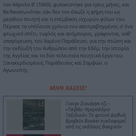
τον Κάρολο Β’ (1660), φυλακίστηκε για τρεις μήνες, και
θα θανατωνόταν, εάν δεν τον έσωζε η φήμη του ως
μεγάλου ποιητή και η επέμβαση ισχυρών φίλων του.
Πέρασε τα υπόλοιπα χρόνια του αποτραβηγμένος σ’ ένα
φτωχικό σπίτι, τυφλός και ανήμπορος, γράφοντας, καθ’
υπαγόρευση, τον Χαμένο Παράδεισο, για την πτώση και
την εκδίωξή του Ανθρώπου από την Εδέμ, την Ιστορία
της Αγγλίας και τα δύο τελευταία ποιητικά έργα του,
Ξανακερδισμένος Παράδεισος και Σαμψών, ο
Αγωνιστής.
ΜΗΝ ΧΑΣΕΙΣ!
Γιανγκ Σιουάνγκ-τζι –
«Ταϊβάν: Ημερολόγιο
Ταξιδιού»: Το φετινό Διεθνές
Βραβείο Booker κυκλοφορεί
από τις εκδόσεις Βακχικόν