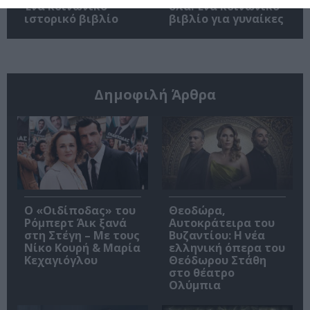
Ένα κοινωνικό
όλα: Ένα κοινωνικό
ιστορικό βιβλίο
βιβλίο για γυναίκες
Δημοφιλή Άρθρα
O «Οιδίποδας» του
Θεοδώρα,
Ρόμπερτ Άικ ξανά
Αυτοκράτειρα του
στη Στέγη – Με τους
Βυζαντίου: Η νέα
Νίκο Κουρή & Μαρία
ελληνική όπερα του
Κεχαγιόγλου
Θεόδωρου Στάθη
στο θέατρο
Ολύμπια