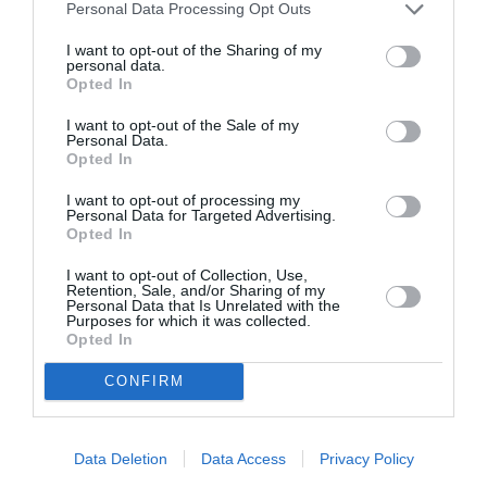
Personal Data Processing Opt Outs
I want to opt-out of the Sharing of my
personal data.
Opted In
I want to opt-out of the Sale of my
Personal Data.
Opted In
Αυτοβιογραφία
Αντόνιο Πόρτσια –
ενός πτώματος: Μια
Φωνές: Ένα βιβλίο
I want to opt-out of processing my
Personal Data for Targeted Advertising.
συλλογή
ως εσωτερικός
Opted In
διηγημάτων του
διάλογος
Σιγκισμούντ
Κρζιζανόφσκι
I want to opt-out of Collection, Use,
Retention, Sale, and/or Sharing of my
Personal Data that Is Unrelated with the
Purposes for which it was collected.
Opted In
CONFIRM
Φιλίπ Κολλέν – Ο
Ελένη Μπουκαούρη
Data Deletion
Data Access
Privacy Policy
μπάρμαν του Ritz:
– η Μαρία τα ήθελε