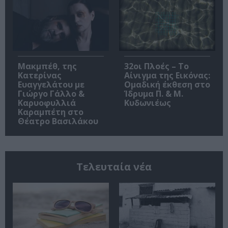
Μακμπέθ, της
32οι Πλοές – Το
Κατερίνας
Αίνιγμα της Εικόνας:
Ευαγγελάτου με
Ομαδική έκθεση στο
Γιώργο Γάλλο &
Ίδρυμα Π. & Μ.
Καρυοφυλλιά
Κυδωνιέως
Καραμπέτη στο
Θέατρο Βασιλάκου
Τελευταία νέα