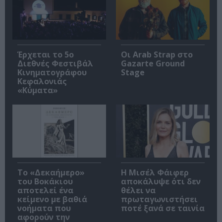
Έρχεται το 5ο
Οι Arab Strap στο
Διεθνές Φεστιβάλ
Gazarte Ground
Κινηματογράφου
Stage
Κεφαλονιάς
«Κύματα»
Το «Δεκαήμερο»
Η Μισέλ Φάιφερ
του Βοκάκιου
αποκάλυψε ότι δεν
αποτελεί ένα
θέλει να
κείμενο με βαθιά
πρωταγωνιστήσει
νοήματα που
ποτέ ξανά σε ταινία
αφορούν την