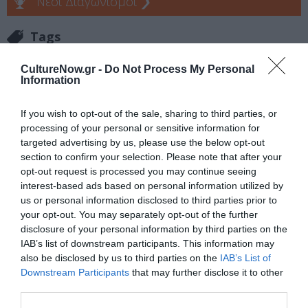
Νέοι Διαγωνισμοί
❯
Tags
ΕΚΔΟΣΕΙΣ ΜΕΛΑΝΙ
ΞΕΝΟΙ ΣΥΓΓΡΑΦΕΙΣ
ΠΟΙΗΣΗ
CultureNow.gr -
Do Not Process My Personal
Information
Newsletter
If you wish to opt-out of the sale, sharing to third parties, or
Κάθε βδομάδα στο e-mail σας τα τελευταία νέα για
processing of your personal or sensitive information for
την Τέχνη και τον Πολιτισμό!
targeted advertising by us, please use the below opt-out
section to confirm your selection. Please note that after your
opt-out request is processed you may continue seeing
interest-based ads based on personal information utilized by
us or personal information disclosed to third parties prior to
your opt-out. You may separately opt-out of the further
Ακολουθήστε το Culturenow.gr
disclosure of your personal information by third parties on the
IAB’s list of downstream participants. This information may
also be disclosed by us to third parties on the
IAB’s List of
Downstream Participants
that may further disclose it to other
third parties.
Σχετικά Άρθρα