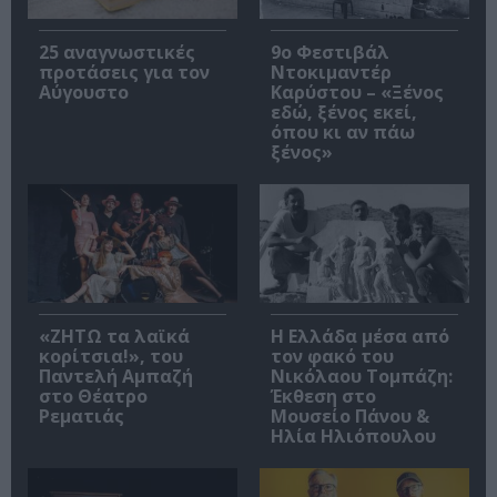
25 αναγνωστικές
9ο Φεστιβάλ
προτάσεις για τον
Ντοκιμαντέρ
Αύγουστο
Καρύστου – «Ξένος
εδώ, ξένος εκεί,
όπου κι αν πάω
ξένος»
«ΖΗΤΩ τα λαϊκά
Η Ελλάδα μέσα από
κορίτσια!», του
τον φακό του
Παντελή Αμπαζή
Νικόλαου Τομπάζη:
στο Θέατρο
Έκθεση στο
Ρεματιάς
Μουσείο Πάνου &
Ηλία Ηλιόπουλου