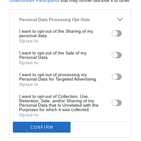
Downstream Participants
that may further disclose it to other
Νέοι Διαγωνισμοί
❯
third parties.
Personal Data Processing Opt Outs
Tags
I want to opt-out of the Sharing of my
personal data.
JAZZ - BLUES - ETHNIC
WIM MERTENS
Opted In
ΚΑΛΟΚΑΙΡΙΝΕΣ ΣΥΝΑΥΛΙΕΣ
ΚΛΑΣΙΚΗ - ΟΠΕΡΑ
I want to opt-out of the Sale of my
ΣΥΝΑΥΛΙΕΣ 2017
ΦΕΣΤΙΒΑΛ ΑΘΗΝΩΝ ΚΑΙ ΕΠΙΔΑΥΡΟΥ
Personal Data.
Opted In
Newsletter
I want to opt-out of processing my
Personal Data for Targeted Advertising.
Κάθε βδομάδα στο e-mail σας τα τελευταία νέα για
Opted In
την Τέχνη και τον Πολιτισμό!
I want to opt-out of Collection, Use,
Retention, Sale, and/or Sharing of my
Personal Data that Is Unrelated with the
Purposes for which it was collected.
Opted In
CONFIRM
Ακολουθήστε το Culturenow.gr