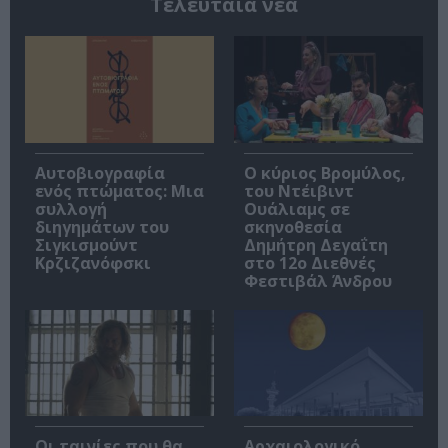
Τελευταία νέα
Αυτοβιογραφία
O κύριος Βρομύλος,
ενός πτώματος: Μια
του Ντέιβιντ
συλλογή
Ουάλιαμς σε
διηγημάτων του
σκηνοθεσία
Σιγκισμούντ
Δημήτρη Δεγαΐτη
Κρζιζανόφσκι
στο 12ο Διεθνές
Φεστιβάλ Άνδρου
Οι ταινίες που θα
Αρχαιολογικό