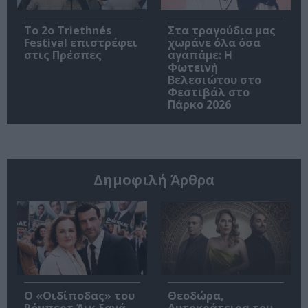
Το 2ο Triethnés
Στα τραγούδια μας
Festival επιστρέφει
χωράνε όλα όσα
στις Πρέσπες
αγαπάμε: Η
Φωτεινή
Βελεσιώτου στο
Φεστιβάλ στο
Πάρκο 2026
Δημοφιλή Άρθρα
O «Οιδίποδας» του
Θεοδώρα,
Ρόμπερτ Άικ ξανά
Αυτοκράτειρα του