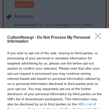
Ηρώδειο
Eισιτήρια:
Κανονικά από 15 - 50 € | Φοιτητικό 10 € | AMEA -
Ανέργων: 5 €
CultureNow.gr -
Do Not Process My Personal
Προπώληση:
Information
Δείτε όλες τις πληροφορίες για την προπώληση
εδώ
If you wish to opt-out of the sale, sharing to third parties, or
Πληροφορίες / Κρατήσεις:
processing of your personal or sensitive information for
targeted advertising by us, please use the below opt-out
www.greekfestival.gr
section to confirm your selection. Please note that after your
opt-out request is processed you may continue seeing
interest-based ads based on personal information utilized by
Ακολουθήστε το Culturenow.gr στο
Google News
και
us or personal information disclosed to third parties prior to
μάθετε πρώτοι όλες τις ειδήσεις
your opt-out. You may separately opt-out of the further
disclosure of your personal information by third parties on the
Δείτε όλα τα
τελευταία νέα
για την Τέχνη και τον
IAB’s list of downstream participants. This information may
Πολιτισμό στο
Culturenow.gr
also be disclosed by us to third parties on the
IAB’s List of