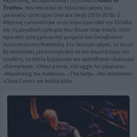
Ακρόπολης, θα παρουσιάσει τη σύνθεση
«Dust of
Truths»
, που αποτελεί το τελευταίο μέρος του
μουσικού τριπτύχου
Cran aux Oeufs
(2015-2016). Ο
Μέρτενς εμπνεύστηκε το εν λόγω έργο από την Ελλάδα
και τη μοναδική εμπειρία που βίωσε όταν έπαιξε σόλο
πριν από τρία χρόνια στο μνημείο του Οκταβιανού
Αύγουστου στη Νικόπολη. Στο δεύτερο μέρος, το κοινό
θα απολαύσει μία επιλογή από τα πιο γνωστά έργα του
συνθέτη, τα οποία ξεχώρισαν και αγαπήθηκαν ιδιαίτερα:
«Earmarked», «Often a bird», «Struggle for pleasure»,
«Maximizing the Audience», «The belly», «No testament»,
«Close Cover» και πολλά άλλα.