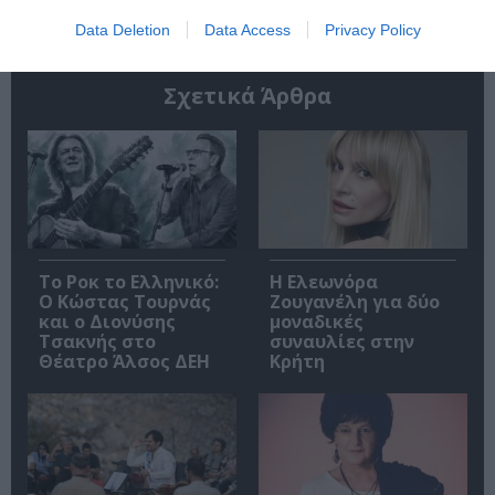
Data Deletion
Data Access
Privacy Policy
Σχετικά Άρθρα
Το Ροκ το Ελληνικό:
Η Ελεωνόρα
Ο Κώστας Τουρνάς
Ζουγανέλη για δύο
και ο Διονύσης
μοναδικές
Τσακνής στο
συναυλίες στην
Θέατρο Άλσος ΔΕΗ
Κρήτη