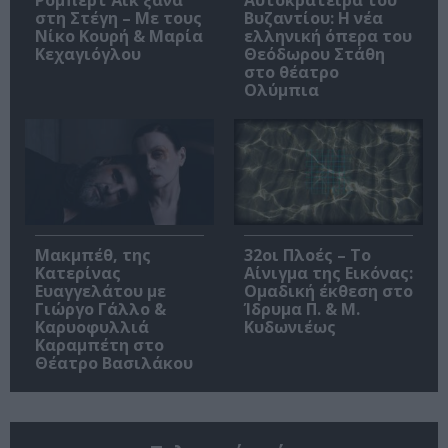
στη Στέγη – Με τους
Βυζαντίου: Η νέα
Νίκο Κουρή & Μαρία
ελληνική όπερα του
Κεχαγιόγλου
Θεόδωρου Στάθη
στο θέατρο
Ολύμπια
Μακμπέθ, της
32οι Πλοές – Το
Κατερίνας
Αίνιγμα της Εικόνας:
Ευαγγελάτου με
Ομαδική έκθεση στο
Γιώργο Γάλλο &
Ίδρυμα Π. & Μ.
Καρυοφυλλιά
Κυδωνιέως
Καραμπέτη στο
Θέατρο Βασιλάκου