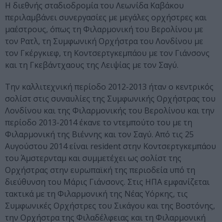
Η διεθνής σταδιοδρομία του Λεωνίδα Καβάκου
περιλαμβάνει συνεργασίες με μεγάλες ορχήστρες και
μαέστρους, όπως τη Φιλαρμονική του Βερολίνου με
τον Ρατλ, τη Συμφωνική Ορχήστρα του Λονδίνου με
τον Γκέργκιεφ, τη Κοντσερτγκεμπάου με τον Γιάνσονς
και τη Γκεβάντχαους της Λειψίας με τον Σαγύ.
Την καλλιτεχνική περίοδο 2012-2013 ήταν ο κεντρικός
σολίστ στις συναυλίες της Συμφωνικής Ορχήστρας του
Λονδίνου και της Φιλαρμονικής του Βερολίνου και την
περίοδο 2013-2014 έκανε το ντεμπούτο του με τη
Φιλαρμονική της Βιέννης και τον Σαγύ. Από τις 25
Αυγούστου 2014 είναι resident στην Κοντσερτγκεμπάου
του Άμστερνταμ και συμμετέχει ως σολίστ της
Ορχήστρας στην ευρωπαϊκή της περιοδεία υπό τη
διεύθυνση του Μάρις Γιάνσονς. Στις ΗΠΑ εμφανίζεται
τακτικά με τη Φιλαρμονική της Νέας Υόρκης, τις
Συμφωνικές Ορχήστρες του Σικάγου και της Βοστόνης,
την Ορχήστρα της Φιλαδέλφειας και τη Φιλαρμονική