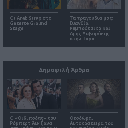
Οι Arab Strap στο
Τα τραγούδια μας:
Gazarte Ground
Ευανθία
Stage
Ρεμπούτσικα και
Άρης Δαβαράκης
στην Πάρο
Δημοφιλή Άρθρα
O «Οιδίποδας» του
Θεοδώρα,
Ρόμπερτ Άικ ξανά
Αυτοκράτειρα του