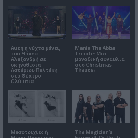
Αυτή η νύχτα μένει,
Mania The Abba
του Θάνου
Tribute: Μια
Αλεξανδρή σε
μοναδική συναυλία
σκηνοθεσία
στο Christmas
Αστέριου Πελτέκη
Theater
στο Θέατρο
Ολύμπια
Μεσοτοιχίες ή
The Magician’s
Μικρή Προσευχή
Farewell: Οι Uriah