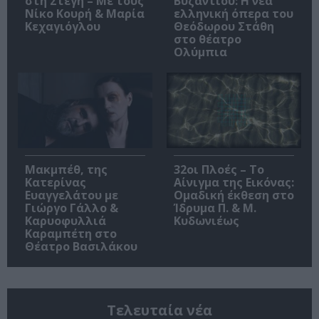
στη Στέγη – Με τους
Βυζαντίου: Η νέα
Νίκο Κουρή & Μαρία
ελληνική όπερα του
Κεχαγιόγλου
Θεόδωρου Στάθη
στο θέατρο
Ολύμπια
Μακμπέθ, της
32οι Πλοές – Το
Κατερίνας
Αίνιγμα της Εικόνας:
Ευαγγελάτου με
Ομαδική έκθεση στο
Γιώργο Γάλλο &
Ίδρυμα Π. & Μ.
Καρυοφυλλιά
Κυδωνιέως
Καραμπέτη στο
Θέατρο Βασιλάκου
Τελευταία νέα