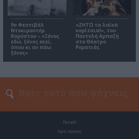
9ο Φεστιβάλ
«ΖΗΤΩ τα λαϊκά
Ντοκιμαντέρ
κορίτσια!», του
Καρύστου – «Ξένος
Παντελή Αμπαζή
εδώ, ξένος εκεί,
στο Θέατρο
όπου κι αν πάω
Ρεματιάς
ξένος»
Προφίλ
Οροι Χρήσης