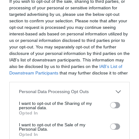
If you wish to opt-out of the sale, sharing to third parties, or
Έχει ηχογραφήσει πολλούς δίσκους με τη BIS, την ECM,
processing of your personal or sensitive information for
και τη Sony Classical
targeted advertising by us, please use the below opt-out
(
Κοντσέρτα για
βιολί
τουΜότσαρτ και
Συμφωνία αρ. 39
σε
section to confirm your selection. Please note that after your
σύμπραξη με την Camerata Salzburg). Το 2009 τιμήθηκε
opt-out request is processed you may continue seeing
με το βραβείο Echo Klassik για την ηχογράφηση
interest-based ads based on personal information utilized by
us or personal information disclosed to third parties prior to
του
Kοντσέρτου για βιολί
του Μέντελσον με τη Sony
your opt-out. You may separately opt-out of the further
Classical. Από το 2012 συνεργάζεται αποκλειστικά με
disclosure of your personal information by third parties on the
την Decca Classics έχοντας ηχογραφήσει τρεις δίσκους:
IAB’s list of downstream participants. This information may
τον πλήρη κύκλο με τις
Σονάτες
του Μπετόβεν σε
also be disclosed by us to third parties on the
IAB’s List of
σύμπραξη με τον Ενρίκο Πάτσε, το
Κοντσέρτο για
Downstream Participants
that may further disclose it to other
βιολί
του Μπραμς με την Ορχήστρα Γκεβάντχαους της
third parties.
Λειψίας και τον Ρικάρντο Σαγύ και πρόσφατα
Personal Data Processing Opt Outs
τις
Σονάτες
του Μπραμς με τη Γιούτζα Ουάνγκ.
I want to opt-out of the Sharing of my
Ο Λεωνίδας Καβάκος παίζει στο Στραντιβάριους
personal data.
Opted In
«Αμπεργκαβέννυ» του 1724.
I want to opt-out of the Sale of my
Ακολουθήστε το Culturenow.gr στο
Google News
και
Personal Data.
Opted In
μάθετε πρώτοι όλες τις ειδήσεις