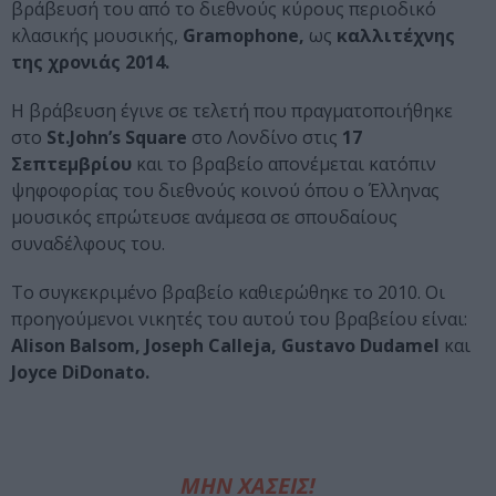
βράβευσή του από το διεθνούς κύρους
περιοδικό
κλασικής μουσικής,
Gramophone,
ως
καλλιτέχνης
της χρονιάς 2014.
Η βράβευση έγινε σε τελετή που πραγματοποιήθηκε
στο
St.John’s Square
στο Λονδίνο στις
17
Σεπτεμβρίου
και το βραβείο απονέμεται κατόπιν
ψηφοφορίας του διεθνούς κοινού όπου ο Έλληνας
μουσικός επρώτευσε ανάμεσα σε σπουδαίους
συναδέλφους του.
Το συγκεκριμένο βραβείο καθιερώθηκε το 2010.
Οι
προηγούμενοι νικητές του αυτού του βραβείου είναι:
Alison Balsom, Joseph Calleja, Gustavo Dudamel
και
Joyce DiDonato.
ΜΗΝ ΧΑΣΕΙΣ!