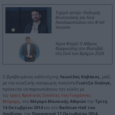
Τυχερό αστέρι: Θοδωρής
Βουτσικάκης και Λίνα
Νικολακοπούλου στο Φ hill
Sessions
Χέρια Φτερά: Ο Μάριος
Φραγκούλης στο Φεστιβάλ
στη Σκιά των Βράχων 2026
Ο βραβευμένος καλλιτέχνης
Λεωνίδας Καβάκος,
μαζί
με την κινεζικής καταγωγής πιανίστα
Γιούτζα Ουάνγκ,
πρόκειται να παρουσιάσουν τον κύκλο με
τις
τρεις θρυλικές Σονάτες του Γιοχάννες
Μπραμς
, στο
Μέγαρο Μουσικής Αθηνών
την
Τρίτη
14 Οκτωβρίου 2014
και στο
Barbican Hall του
Λονδίνου,
την
Παρασκευή
17 Οκτωβρίου 2014.