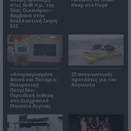
στις 3κ46 π.μ., της
Heep στο Floyd
Εύας Οικονόμου –
Βαμβακά στην
Εναλλακτική Σκηνή
ΕΛΣ
«Απομακρυσμένα
25 αναγνωστικές
Βουνά και Ποτάμια:
προτάσεις για τον
Πνευματική
Αύγουστο
Πατρίδα»:
Περιοδική έκθεση
στο Διαχρονικό
Μουσείο Αίγινας