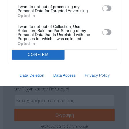
I want to opt-out of processing my
Δείτε όλα τα
τελευταία νέα
για την Τέχνη και τον
Personal Data for Targeted Advertising.
Opted In
Πολιτισμό στο
Culturenow.gr
I want to opt-out of Collection, Use,
Retention, Sale, and/or Sharing of my
Νέοι Διαγωνισμοί
❯
Personal Data that Is Unrelated with the
Purposes for which it was collected.
Opted In
Tags
CONFIRM
ΛΕΩΝΙΔΑΣ ΚΑΒΑΚΟΣ
Newsletter
Data Deletion
Data Access
Privacy Policy
Κάθε βδομάδα στο e-mail σας τα τελευταία νέα για
την Τέχνη και τον Πολιτισμό!
Ακολουθήστε το Culturenow.gr