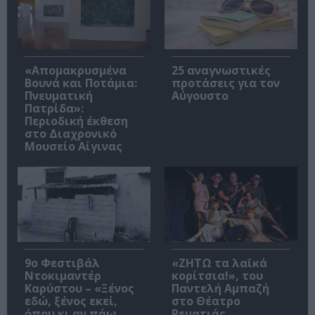
«Απομακρυσμένα
25 αναγνωστικές
Βουνά και Ποτάμια:
προτάσεις για τον
Πνευματική
Αύγουστο
Πατρίδα»:
Περιοδική έκθεση
στο Διαχρονικό
Μουσείο Αίγινας
9ο Φεστιβάλ
«ΖΗΤΩ τα λαϊκά
Ντοκιμαντέρ
κορίτσια!», του
Καρύστου – «Ξένος
Παντελή Αμπαζή
εδώ, ξένος εκεί,
στο Θέατρο
όπου κι αν πάω
Ρεματιάς