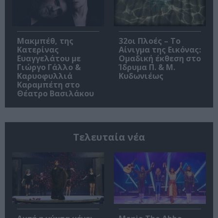
Μακμπέθ, της
32οι Πλοές – Το
Κατερίνας
Αίνιγμα της Εικόνας:
Ευαγγελάτου με
Ομαδική έκθεση στο
Γιώργο Γάλλο &
Ίδρυμα Π. & Μ.
Καρυοφυλλιά
Κυδωνιέως
Καραμπέτη στο
Θέατρο Βασιλάκου
Τελευταία νέα