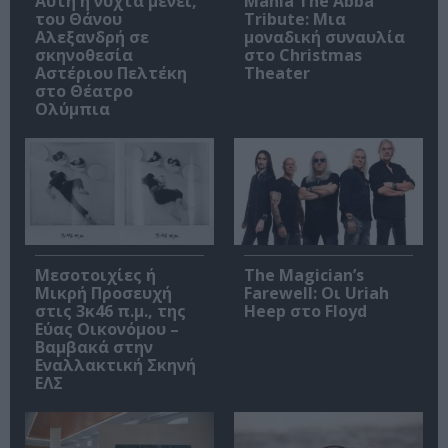
Αυτή η νύχτα μένει,
Mania The Abba
του Θάνου
Tribute: Μια
Αλεξανδρή σε
μοναδική συναυλία
σκηνοθεσία
στο Christmas
Αστέριου Πελτέκη
Theater
στο Θέατρο
Ολύμπια
Μεσοτοιχίες ή
The Magician’s
Μικρή Προσευχή
Farewell: Οι Uriah
στις 3κ46 π.μ., της
Heep στο Floyd
Εύας Οικονόμου –
Βαμβακά στην
Εναλλακτική Σκηνή
ΕΛΣ