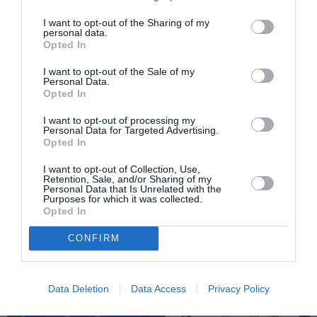
ΕΛΛΗΝΙΚΟ ΡΟΚ
ΕΝΤΕΧΝΟ - ΛΑΪΚΟ - ΠΑΡΑΔΟΣΙΑΚΗ
I want to opt-out of the Sharing of my
ΣΥΝΑΥΛΙΕΣ 2024
personal data.
Opted In
Newsletter
I want to opt-out of the Sale of my
Personal Data.
Opted In
Κάθε βδομάδα στο e-mail σας τα τελευταία νέα για
την Τέχνη και τον Πολιτισμό!
I want to opt-out of processing my
Personal Data for Targeted Advertising.
Opted In
I want to opt-out of Collection, Use,
Retention, Sale, and/or Sharing of my
Personal Data that Is Unrelated with the
Purposes for which it was collected.
Ακολουθήστε το Culturenow.gr
Opted In
CONFIRM
Σχετικά Άρθρα
Data Deletion
Data Access
Privacy Policy