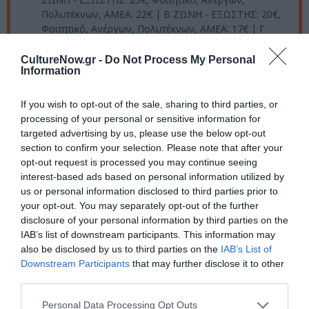
Πολυτέκνων, ΑΜΕΑ: 22€ | Β ΖΩΝΗ - ΕΞΩΣΤΗΣ: 20€,
Φοιτητικό, Ανέργων, Πολυτέκνων, ΑΜΕΑ: 17€ | Γ
ΖΩΝΗ - ΕΞΩΣΤΗΣ: 15€
CultureNow.gr -
Do Not Process My Personal
Πληροφορίες / Κρατήσεις:
Information
Τηλ.: 210-5221767
If you wish to opt-out of the sale, sharing to third parties, or
processing of your personal or sensitive information for
Ακολουθήστε το Culturenow.gr στο
Google News
και
targeted advertising by us, please use the below opt-out
section to confirm your selection. Please note that after your
μάθετε πρώτοι όλες τις ειδήσεις
opt-out request is processed you may continue seeing
interest-based ads based on personal information utilized by
Δείτε όλα τα
τελευταία νέα
για την Τέχνη και τον
us or personal information disclosed to third parties prior to
Πολιτισμό στο
Culturenow.gr
your opt-out. You may separately opt-out of the further
disclosure of your personal information by third parties on the
Νέοι Διαγωνισμοί
❯
IAB’s list of downstream participants. This information may
also be disclosed by us to third parties on the
IAB’s List of
Downstream Participants
that may further disclose it to other
Tags
third parties.
POP - ROCK - ALTERNATIVE
ΒΑΣΙΛΗΣ ΠΑΠΑΚΩΝΣΤΑΝΤΙΝΟΥ
Personal Data Processing Opt Outs