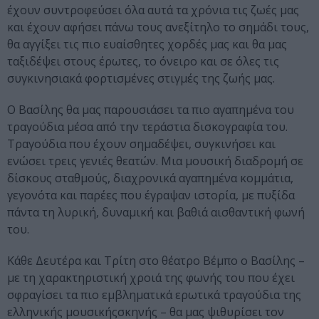
έχουν συντροφεύσει όλα αυτά τα χρόνια τις ζωές μας
και έχουν αφήσει πάνω τους ανεξίτηλο το σημάδι τους,
θα αγγίξει τις πιο ευαίσθητες χορδές μας και θα μας
ταξιδέψει στους έρωτες, το όνειρο και σε όλες τις
συγκινησιακά φορτισμένες στιγμές της ζωής μας.
Ο Βασίλης θα μας παρουσιάσει τα πιο αγαπημένα του
τραγούδια μέσα από την τεράστια δισκογραφία του.
Τραγούδια που έχουν σημαδέψει, συγκινήσει και
ενώσει τρεις γενιές θεατών. Μια μουσική διαδρομή σε
δίσκους σταθμούς, διαχρονικά αγαπημένα κομμάτια,
γεγονότα και παρέες που έγραψαν ιστορία, με πυξίδα
πάντα τη λυρική, δυναμική και βαθιά αισθαντική φωνή
του.
Κάθε Δευτέρα και Τρίτη στο θέατρο Βέμπο ο Βασίλης –
με τη χαρακτηριστική χροιά της φωνής του που έχει
σφραγίσει τα πιο εμβληματικά ερωτικά τραγούδια της
ελληνικής μουσικήςσκηνής – θα μας ψιθυρίσει τον