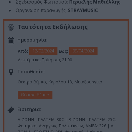
Σχεδιασμός Φωτισμού:
Περικλής Μαθιέλλης
Οργάνωση παραγωγής:
STRAYMUSIC
Ταυτότητα Εκδήλωσης
Ημερομηνία:
12/02/2024
09/04/2024
Από:
Εως:
Δευτέρα και Τρίτη στις 21:00
Τοποθεσία:
Θέατρο Βέμπο, Καρόλου 18, Μεταξουργείο
Θέατρο Βέμπο
Eισιτήρια:
Α ΖΩΝΗ - ΠΛΑΤΕΙΑ: 30€ | Β ΖΩΝΗ - ΠΛΑΤΕΙΑ: 25€,
Φοιτητικό, Ανέργων, Πολυτέκνων, ΑΜΕΑ: 22€ | Α
ΖΩΝΗ - ΕΞΩΣΤΗΣ: 25€, Φοιτητικό, Ανέργων,