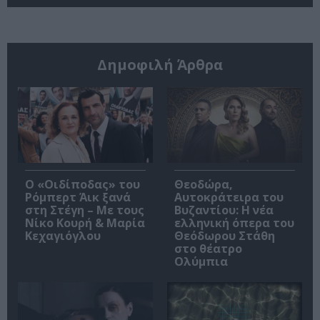
Δημοφιλή Άρθρα
O «Οιδίποδας» του
Θεοδώρα,
Ρόμπερτ Άικ ξανά
Αυτοκράτειρα του
στη Στέγη – Με τους
Βυζαντίου: Η νέα
Νίκο Κουρή & Μαρία
ελληνική όπερα του
Κεχαγιόγλου
Θεόδωρου Στάθη
στο θέατρο
Ολύμπια