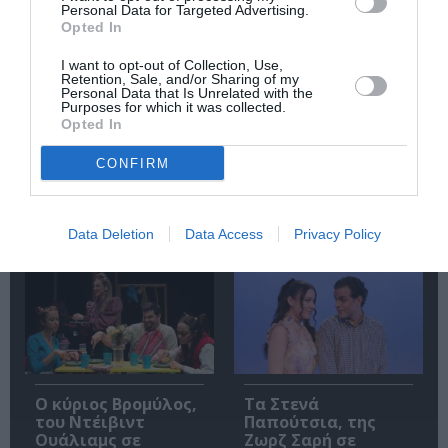
Personal Data for Targeted Advertising.
Opted In
I want to opt-out of Collection, Use,
Retention, Sale, and/or Sharing of my
Personal Data that Is Unrelated with the
Purposes for which it was collected.
Opted In
Πολυάννα Το
ΚΠΙΣΝ: Park your
παιχνίδι της χαράς,
Cinema – Αύγουστος
CONFIRM
της Κάρμεν
2026
Ρουγγέρη στο 55ο
Φεστιβάλ Ολύμπου
Data Deletion
Data Access
Privacy Policy
2026
O κύριος Βρομύλος,
Τα Στενά
του Ντέιβιντ
Παπούτσια, της
Ουάλιαμς σε
Ζωρζ Σαρή σε