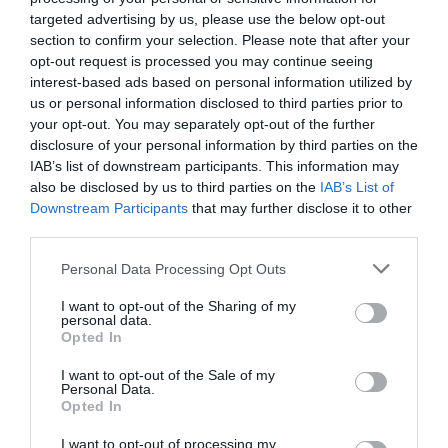
targeted advertising by us, please use the below opt-out
Tags
section to confirm your selection. Please note that after your
opt-out request is processed you may continue seeing
ΕΚΔΟΣΕΙΣ ΜΙΝΩΑΣ
interest-based ads based on personal information utilized by
us or personal information disclosed to third parties prior to
your opt-out. You may separately opt-out of the further
Newsletter
disclosure of your personal information by third parties on the
Κάθε βδομάδα στο e-mail σας τα τελευταία νέα για
IAB’s list of downstream participants. This information may
την Τέχνη και τον Πολιτισμό!
also be disclosed by us to third parties on the
IAB’s List of
Downstream Participants
that may further disclose it to other
third parties.
Personal Data Processing Opt Outs
I want to opt-out of the Sharing of my
Ακολουθήστε το Culturenow.gr
personal data.
Opted In
I want to opt-out of the Sale of my
Personal Data.
Opted In
Σχετικά Άρθρα
I want to opt-out of processing my