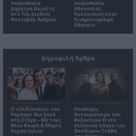
σκηνοθεσία
σκηνοθεσία
Δημήτρη Δεγαΐτη
Αθανασίας
στο 12ο Διεθνές
Καλογιάννη στον
Φεστιβάλ Άνδρου
Κινηματογράφο
Αθηναία
Δημοφιλή Άρθρα
O «Οιδίποδας» του
Θεοδώρα,
Ρόμπερτ Άικ ξανά
Αυτοκράτειρα του
στη Στέγη – Με τους
Βυζαντίου: Η νέα
Νίκο Κουρή & Μαρία
ελληνική όπερα του
Κεχαγιόγλου
Θεόδωρου Στάθη