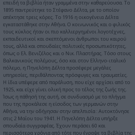
επειδή τα βιβλία ήταν γραμμένα στην καθαρεύουσα. Το
1895 παντρεύτηκε το Στέφανο Δέλτα, με το οποίον
απέκτησε τρεις κόρες. Το 1916 η οικογένεια Δέλτα
εγκαταστάθηκε στην Αθήνα. Ο κοινωνικός και ο φιλικός
τους κύκλος ήταν οι πιο καλλιεργημένοι λογοτέχνες,
εκπαιδευτικοί και σκεπτόμενοι άνθρωποι του καιρού
τους, αλλά και σπουδαίες πολιτικές προσωπικότητες,
όπως ο Ελ. Βενιζέλος και ο Νικ. Πλαστήρας. Τόσο στους
Βαλκανικούς πολέμους, όσο και στον Ελληνο-ιταλικό
πόλεμο, η Πηνελόπη Δέλτα προσέφερε μεγάλες
υπηρεσίες, περιθάλποντας πρόσφυγες και τραυματίες.
Η ίδια υπέφερε από παράλυση, που είχε αρχίσει από το
1925, και είχε γίνει ολική προς το τέλος της ζωής της.
Ίσως η πάθησή της αυτή, σε συνδυασμό με το πλήγμα
που της προκάλεσε η είσοδος των γερμανών στην
Αθήνα, να την οδήγησαν στην απελπισία : Αυτοκτόνησε
στις 2 Μαΐου του 1941. Η Πηνελόπη Δέλτα υπήρξε
σπουδαία συγγραφέας. Έχουν περάσει 60 και
περισσότερα χρόνια από τότε που έγραψε τα βιβλία της