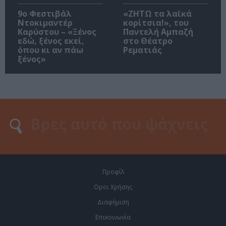
9ο Φεστιβάλ
«ΖΗΤΩ τα λαϊκά
Ντοκιμαντέρ
κορίτσια!», του
Καρύστου – «Ξένος
Παντελή Αμπαζή
εδώ, ξένος εκεί,
στο Θέατρο
όπου κι αν πάω
Ρεματιάς
ξένος»
Προφίλ
Οροι Χρήσης
Διαφήμιση
Επικοινωνία