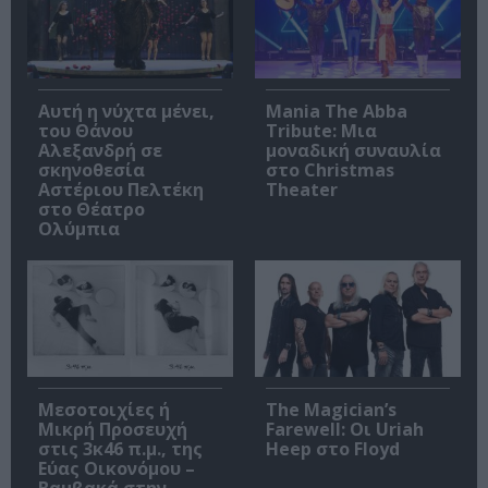
Αυτή η νύχτα μένει,
Mania The Abba
του Θάνου
Tribute: Μια
Αλεξανδρή σε
μοναδική συναυλία
σκηνοθεσία
στο Christmas
Αστέριου Πελτέκη
Theater
στο Θέατρο
Ολύμπια
Μεσοτοιχίες ή
The Magician’s
Μικρή Προσευχή
Farewell: Οι Uriah
στις 3κ46 π.μ., της
Heep στο Floyd
Εύας Οικονόμου –
Βαμβακά στην