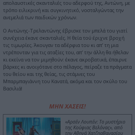
απολαυστικές σκανταλιές του αδερφού της, Αντώνη, με
τρόπο ειλικρινή και συγκινητικό, νοσταλγώντας την
ανεμελιά των παιδικών χρόνων.
Ο Αντώνης-Τρελαντώνης έβρισκε τον μπελά του γιατί
συνέχεια έκανε σκανταλιές. Η θεία τού έριχνε βροχή
τις τιμωρίες. Άκουγαν τα αδέρφια του κι απ’ τη μια
ντρέπονταν για τις αταξίες του, απ’ την άλλη θα ήθελαν
κι εκείνα να τον μιμηθούν: έκανε ακροβατικά, έπαιρνε
βάρκες κι ανοιγότανε στο πέλαγος, πείραζε τα πράγματα
του θείου και της θείας, τις στάμνες του
Μπαρμπαγιάννη του Κανατά, ακόμα και τον σκύλο του
Βασιλιά!
ΜΗΝ ΧΑΣΕΙΣ!
«Αρσέν Λουπέν: Το μυστήριο
της Κούφιας Βελόνας», από
την Αθηνά Χατζηαθανασίου