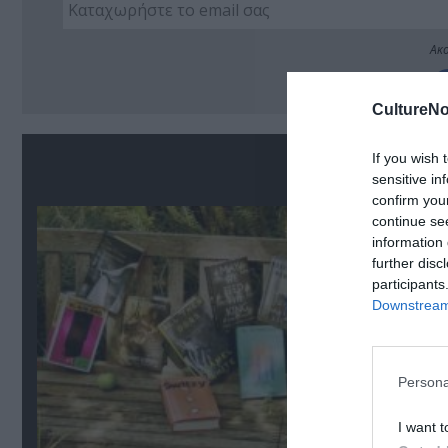
Ακο
CultureNo
If you wish 
Σ
sensitive in
confirm you
continue se
information 
further disc
participants
Downstream 
Persona
I want t