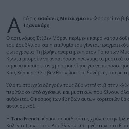
Α
πό τις
εκδόσεις Μεταίχμιο
κυκλοφορεί το βιβ
Τζανακάρη
.
Ο αστυνόμος Στίβεν Μόραν περίμενε καιρό να του δοθ
του Δουβλίνου και η επιθυμία του γίνεται πραγματικότ
φωτογραφία. Τη βρήκε αναρτημένη στον Τόπο των Μυστ
Κίλντα μπορούν να αναρτήσουν ανώνυμα τα μυστικά του
σήμερα κάποιος τον χρησιμοποίησε για να πυροδοτήσε
Κρις Χάρπερ. Ο Στίβεν θα ενώσει τις δυνάμεις του με 
Όλα τα στοιχεία οδηγούν τους δύο ντετέκτιβ στην κλίκ
περίπλοκο ιστό σχέσεων και μυστικών που δένουν όλα α
αυξάνεται. Ο κόσμος των έφηβων αυτών κοριτσιών θα απ
αστυνομικοί…
Η
Tana French
πέρασε τα παιδικά της χρόνια στην Ιρλα
Κολέγιο Τρίνιτι του Δουβλίνου και εργάστηκε στο θέα