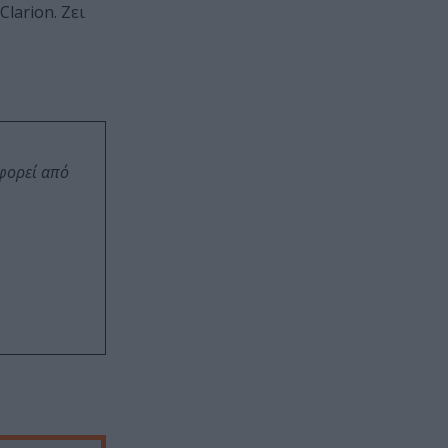
larion. Ζει
οφορεί από