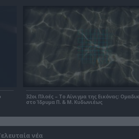
ο
32οι Πλοές – Το Αίνιγμα της Εικόνας: Ομαδι
στο Ίδρυμα Π. & Μ. Κυδωνιέως
Τελευταία νέα