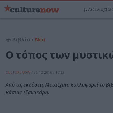
Ατζέντα
Μο
Βιβλίο /
Νέα
Ο τόπος των μυστικώ
CULTURENOW
/
30-12-2016
/ 17:29
Από τις εκδόσεις Μεταίχμιο κυκλοφορεί το βι
Βάσιας Τζανακάρη.