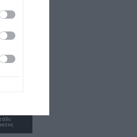
τάδι:
ματος