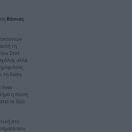
αση
Βάσιας
ποκτονιών
αυτή τη
ίου Σεντ
σχόλια, αλλά
δημοφιλούς
ι τη λύση.
ε έναν
βήμα η πίεση
στεί οι δύο
ιτική στο
ορήματα που