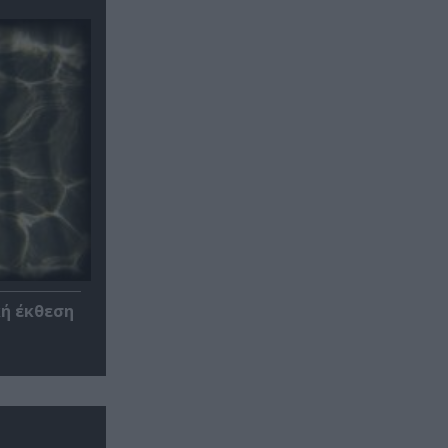
κή έκθεση