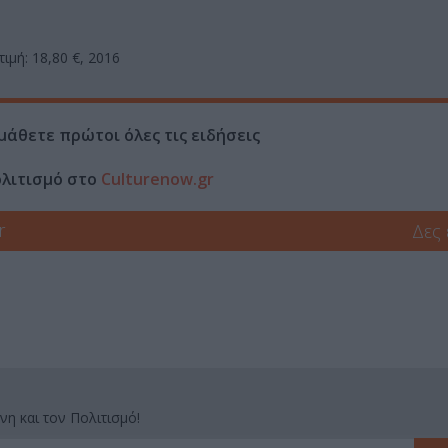
τιμή: 18,80 €, 2016
μάθετε πρώτοι όλες τις ειδήσεις
ολιτισμό στο
Culturenow.gr
r
Δες
νη και τον Πολιτισμό!