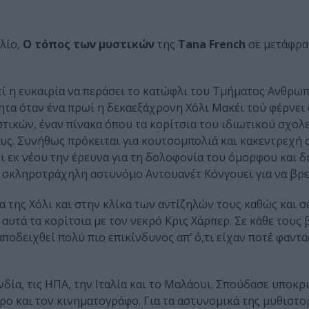
λίο,
Ο τόπος των μυστικών
της
Tana French
σε μετάφρ
εί η ευκαιρία να περάσει το κατώφλι του Τμήματος Ανθρω
ητα όταν ένα πρωί η δεκαεξάχρονη Χόλι Μακέι τού φέρνει 
ικών, έναν πίνακα όπου τα κορίτσια του ιδιωτικού σχολε
ς. Συνήθως πρόκειται για κουτσομπολιά και κακεντρεχή 
ι εκ νέου την έρευνα για τη δολοφονία του όμορφου και 
τη σκληροτράχηλη αστυνόμο Αντουανέτ Κόνγουεϊ για να βρε
α της Χόλι και στην κλίκα των αντίζηλών τους καθώς και σ
υτά τα κορίτσια με τον νεκρό Κρις Χάρπερ. Σε κάθε τους 
οδειχθεί πολύ πιο επικίνδυνος απ’ ό,τι είχαν ποτέ φαντα
νδία, τις ΗΠΑ, την Ιταλία και το Μαλάουι. Σπούδασε υποκρ
τρο και τον κινηματογράφο. Για τα αστυνομικά της μυθιστ