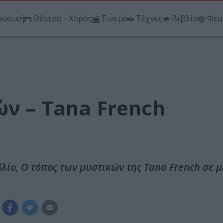
υσική
Θέατρο - Χορός
Σινεμά
Τέχνες
Βιβλίο
Φεσ
ν – Tana French
βλίο, Ο τόπος των μυστικών της Tana French σε