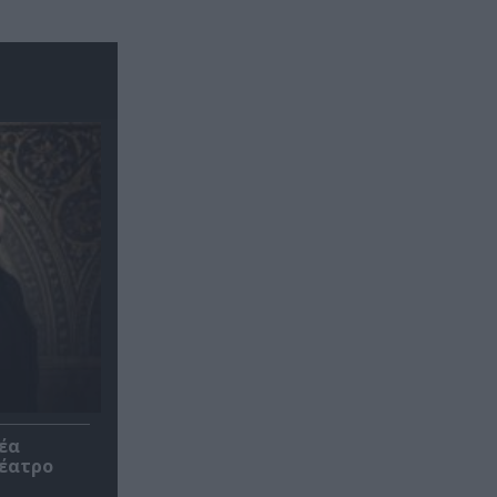
έα
θέατρο