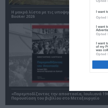
Opted 
Η μακρά λίστα με τις υποψηφιότητες για το Βρ
I want t
Booker 2026
Opted 
I want 
Advertis
Opted 
I want t
of my P
was col
Opted 
«Παρεμποδίζοντας την αποστασία, Ιουλιανά 196
Παρουσίαση του βιβλίου στο Μεταξουργείο