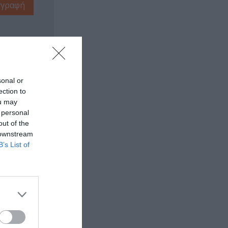
sonal or
ection to
ou may
 personal
out of the
 downstream
B’s List of