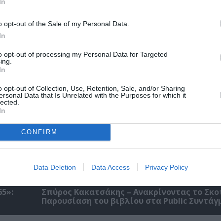
In
αβείο
Έκθεση Βιβλίου 2026 στο Ναύπλιο
o opt-out of the Sale of my Personal Data.
In
to opt-out of processing my Personal Data for Targeted
ing.
In
o opt-out of Collection, Use, Retention, Sale, and/or Sharing
ersonal Data that Is Unrelated with the Purposes for which it
lected.
In
CONFIRM
Data Deletion
Data Access
Privacy Policy
5»:
Σπύρος Κακατσάκης – Ανακρίνοντας το Σκο
Παρουσίαση του βιβλίου στα Public Συντάγ