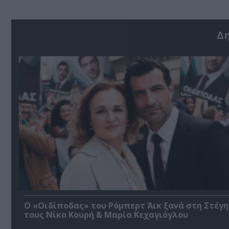
Δ
O «Οιδίποδας» του Ρόμπερτ Άικ ξανά στη Στέγη
τους Νίκο Κουρή & Μαρία Κεχαγιόγλου