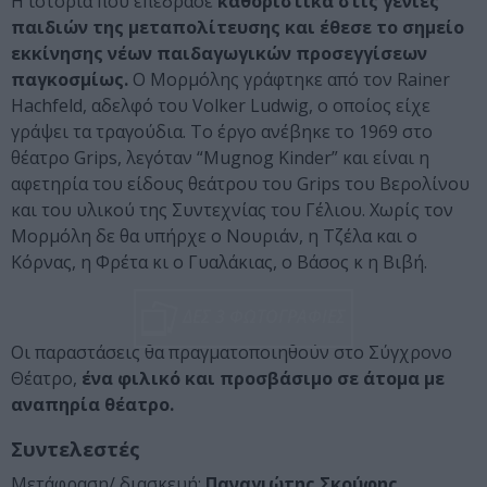
Η ιστορία που επέδρασε
καθοριστικά στις γενιές
παιδιών της μεταπολίτευσης και έθεσε το σημείο
εκκίνησης νέων παιδαγωγικών προσεγγίσεων
παγκοσμίως.
Ο Μορμόλης γράφτηκε από τον Rainer
Hachfeld, αδελφό του Volker Ludwig, ο οποίος είχε
γράψει τα τραγούδια. Το έργο ανέβηκε το 1969 στο
θέατρο Grips, λεγόταν “Mugnog Kinder” και είναι η
αφετηρία του είδους θεάτρου του Grips του Βερολίνου
και του υλικού της Συντεχνίας του Γέλιου. Χωρίς τον
Μορμόλη δε θα υπήρχε ο Νουριάν, η Τζέλα και ο
Κόρνας, η Φρέτα κι ο Γυαλάκιας, ο Βάσος κ η Βιβή.
ΔΕΣ 3 ΦΩΤΟΓΡΑΦΙΕΣ
Οι παραστάσεις θα πραγματοποιηθούν στο Σύγχρονο
Θέατρο,
ένα φιλικό και προσβάσιμο σε άτομα με
αναπηρία θέατρο.
Συντελεστές
Μετάφραση/ διασκευή:
Παναγιώτης Σκούφης