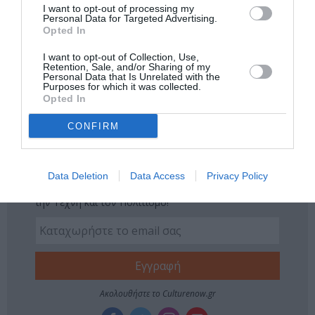
I want to opt-out of processing my
Personal Data for Targeted Advertising.
Tags
Opted In
ΑΝΤΩΝΗΣ ΤΣΙΟΤΣΙΟΠΟΥΛΟΣ
ΒΑΣΙΛΗΣ ΚΟΥΚΑΛΑΝΙ
I want to opt-out of Collection, Use,
Retention, Sale, and/or Sharing of my
Personal Data that Is Unrelated with the
ΓΙΩΡΓΟΣ ΠΑΛΟΥΜΠΗΣ
ΠΑΙΔΙΚΕΣ ΠΑΡΑΣΤΑΣΕΙΣ 2018 - 2019
Purposes for which it was collected.
Opted In
ΠΑΙΔΙΚΕΣ ΠΑΡΑΣΤΑΣΕΙΣ ΚΑΙ ΕΚΘΕΣΕΙΣ ΓΙΑ ΠΑΙΔΙΑ
ΣΥΝΤΕΧΝΙΑ ΤΟΥ ΓΕΛΙΟΥ
CONFIRM
Newsletter
Data Deletion
Data Access
Privacy Policy
Κάθε βδομάδα στο e-mail σας τα τελευταία νέα για
την Τέχνη και τον Πολιτισμό!
Ακολουθήστε το Culturenow.gr