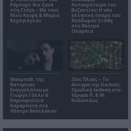
Ρόμπερτ Άικ ξανά
Αυτοκράτειρα του
στη Στέγη – Με τους
Βυζαντίου: Η νέα
Νίκο Κουρή & Μαρία
ελληνική όπερα του
Κεχαγιόγλου
Θεόδωρου Στάθη
στο θέατρο
Ολύμπια
Μακμπέθ, της
32οι Πλοές – Το
Κατερίνας
Αίνιγμα της Εικόνας:
Ευαγγελάτου με
Ομαδική έκθεση στο
Γιώργο Γάλλο &
Ίδρυμα Π. & Μ.
Καρυοφυλλιά
Κυδωνιέως
Καραμπέτη στο
Θέατρο Βασιλάκου