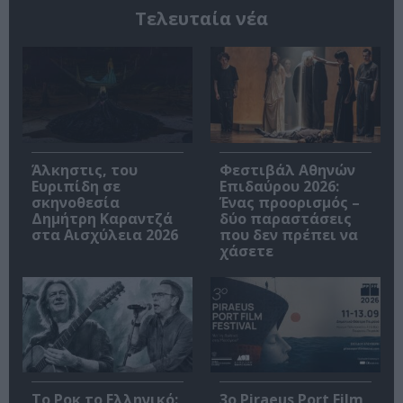
Τελευταία νέα
Άλκηστις, του
Φεστιβάλ Αθηνών
Ευριπίδη σε
Επιδαύρου 2026:
σκηνοθεσία
Ένας προορισμός –
Δημήτρη Καραντζά
δύο παραστάσεις
στα Αισχύλεια 2026
που δεν πρέπει να
χάσετε
Το Ροκ το Ελληνικό:
3o Piraeus Port Film