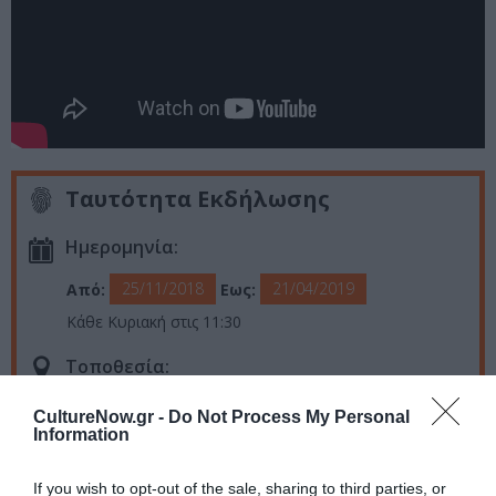
Ταυτότητα Εκδήλωσης
Ημερομηνία:
25/11/2018
21/04/2019
Από:
Εως:
Κάθε Κυριακή στις 11:30
Τοποθεσία:
Σύγχρονο Θέατρο, Ευμολπιδών 45, Γκάζι
CultureNow.gr -
Do Not Process My Personal
Information
Σύγχρονο Θέατρο
If you wish to opt-out of the sale, sharing to third parties, or