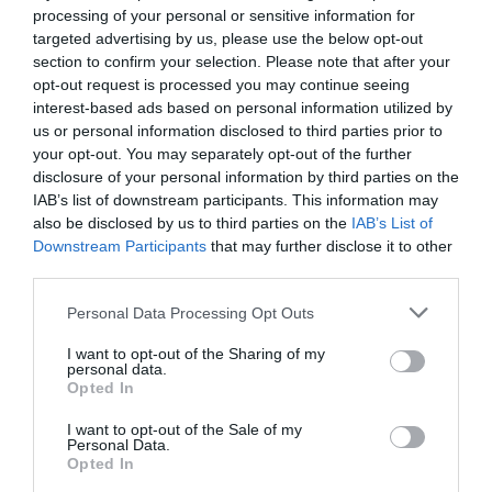
Eισιτήρια:
processing of your personal or sensitive information for
targeted advertising by us, please use the below opt-out
Γενική είσοδος: 10 €
section to confirm your selection. Please note that after your
ΑμεΑ, ανέργων, φοιτητικά, άνω των 65: 6 €
opt-out request is processed you may continue seeing
Ομαδικά άνω από 25 άτομα: 6 €
interest-based ads based on personal information utilized by
us or personal information disclosed to third parties prior to
Προπώληση:
your opt-out. You may separately opt-out of the further
disclosure of your personal information by third parties on the
www.viva.gr
IAB’s list of downstream participants. This information may
Πληροφορίες / Κρατήσεις:
also be disclosed by us to third parties on the
IAB’s List of
Downstream Participants
that may further disclose it to other
Τηλ.: 210 3464380 |
www.syntexniageliou.gr
third parties.
Personal Data Processing Opt Outs
Ακολουθήστε το Culturenow.gr στο
Google News
και
μάθετε πρώτοι όλες τις ειδήσεις
I want to opt-out of the Sharing of my
personal data.
Opted In
Δείτε όλα τα
τελευταία νέα
για την Τέχνη και τον
Πολιτισμό στο
Culturenow.gr
I want to opt-out of the Sale of my
Personal Data.
Opted In
Νέοι Διαγωνισμοί
❯