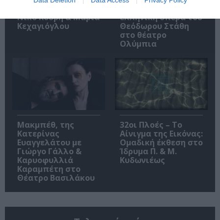
στη Στέγη – Με τους
Βυζαντίου: Η νέα
Νίκο Κουρή & Μαρία
ελληνική όπερα του
Κεχαγιόγλου
Θεόδωρου Στάθη
στο θέατρο
Ολύμπια
Μακμπέθ, της
32οι Πλοές – Το
Κατερίνας
Αίνιγμα της Εικόνας:
Ευαγγελάτου με
Ομαδική έκθεση στο
Γιώργο Γάλλο &
Ίδρυμα Π. & Μ.
Καρυοφυλλιά
Κυδωνιέως
Καραμπέτη στο
Θέατρο Βασιλάκου