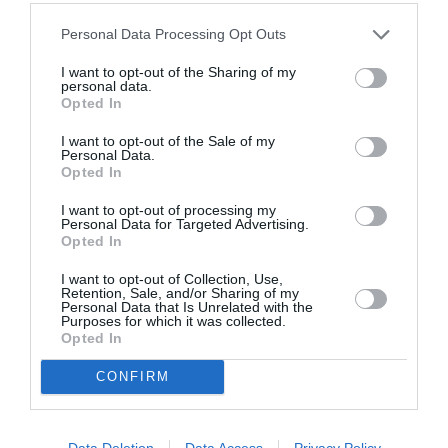
Personal Data Processing Opt Outs
I want to opt-out of the Sharing of my
personal data.
Opted In
Ακολουθήστε το Culturenow.gr
I want to opt-out of the Sale of my
Personal Data.
Opted In
I want to opt-out of processing my
Personal Data for Targeted Advertising.
Opted In
Δημοφιλή Άρθρα
I want to opt-out of Collection, Use,
Retention, Sale, and/or Sharing of my
Personal Data that Is Unrelated with the
Purposes for which it was collected.
Opted In
CONFIRM
O «Οιδίποδας» του
Θεοδώρα,
Ρόμπερτ Άικ ξανά
Αυτοκράτειρα του
Data Deletion
Data Access
Privacy Policy