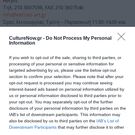
Αθήνα
Τηλ. 210 3607598, FAX: 210 3607546
info@ekfrasi-art.gr
Ώρες λειτουργίας: Τρίτη – Παρασκευή 11.00-14.00 και
18.00-21.00
Σάββατο: 11.00-14.00. Κυριακή και Δευτέρα κλειστά
CultureNow.gr -
Do Not Process My Personal
Information
Διάρκεια: 8-26 Ιανουαρίου 2008
Ακολουθήστε το Culturenow.gr στο
Google News
και
If you wish to opt-out of the sale, sharing to third parties, or
μάθετε πρώτοι όλες τις ειδήσεις
processing of your personal or sensitive information for
targeted advertising by us, please use the below opt-out
section to confirm your selection. Please note that after your
Δείτε όλα τα
τελευταία νέα
για την Τέχνη και τον
opt-out request is processed you may continue seeing
Πολιτισμό στο
Culturenow.gr
interest-based ads based on personal information utilized by
us or personal information disclosed to third parties prior to
Νέοι Διαγωνισμοί
❯
your opt-out. You may separately opt-out of the further
disclosure of your personal information by third parties on the
IAB’s list of downstream participants. This information may
Newsletter
also be disclosed by us to third parties on the
IAB’s List of
Κάθε βδομάδα στο e-mail σας τα τελευταία νέα για
Downstream Participants
that may further disclose it to other
την Τέχνη και τον Πολιτισμό!
third parties.