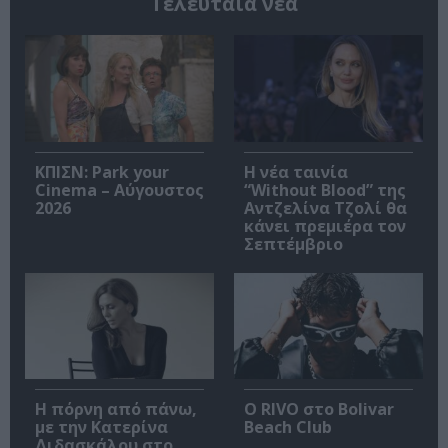
Τελευταία νέα
ΚΠΙΣΝ: Park your
Η νέα ταινία
Cinema – Αύγουστος
“Without Blood” της
2026
Αντζελίνα Τζολί θα
κάνει πρεμιέρα τον
Σεπτέμβριο
Η πόρνη από πάνω,
Ο RIVO στο Bolivar
με την Κατερίνα
Beach Club
Διδασκάλου στο