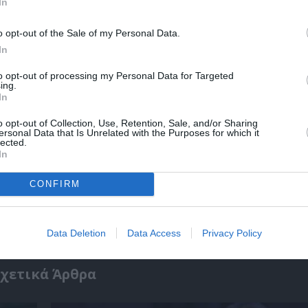
In
r
Δες
o opt-out of the Sale of my Personal Data.
In
to opt-out of processing my Personal Data for Targeted
ΕΒΔΟΜΑΔΑΣ
ΞΕΝΕΣ ΤΑΙΝΙΕΣ
ΣΙΝΕΦΙΛ
ing.
In
o opt-out of Collection, Use, Retention, Sale, and/or Sharing
ersonal Data that Is Unrelated with the Purposes for which it
νη και τον Πολιτισμό!
lected.
In
CONFIRM
λουθήστε το Culturenow.gr
Data Deletion
Data Access
Privacy Policy
χετικά Άρθρα