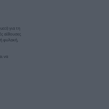
cci) για τη
ές αίθουσες
σή φυλακή,
αι να