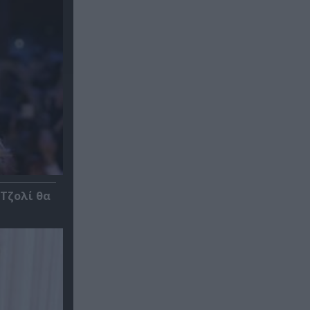
 Τζολί θα