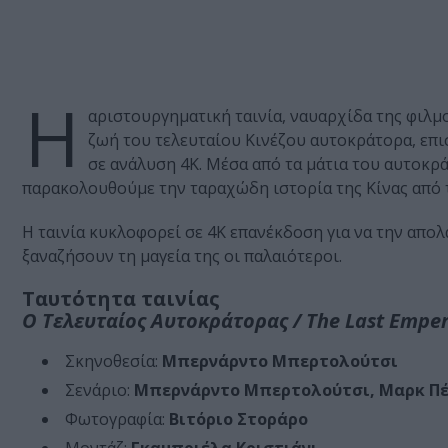
Η
αριστουργηματική ταινία, ναυαρχίδα της φιλμ
ζωή του τελευταίου Κινέζου αυτοκράτορα, επι
σε ανάλυση 4Κ. Μέσα από τα μάτια του αυτοκρά
παρακολουθούμε την ταραχώδη ιστορία της Κίνας από τι
Η ταινία κυκλοφορεί σε 4Κ επανέκδοση για να την απολ
ξαναζήσουν τη μαγεία της οι παλαιότεροι.
Ταυτότητα ταινίας
Ο Τελευταίος Αυτοκράτορας / The Last Empe
Σκηνοθεσία:
Μπερνάρντο Μπερτολούτσι
Σενάριο:
Μπερνάρντο Μπερτολούτσι, Μαρκ Π
Φωτογραφία:
Βιτόριο Στοράρο