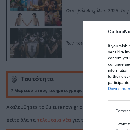
Φεστιβάλ Αισχύλεια 2026: Το 
CultureNo
Ίων, του Ευριπίδη από τον Θ
If you wish 
sensitive in
confirm you
continue se
information 
further disc
Ταυτότητα
participants
Downstream 
7 Μαρτίου στους κινηματογράφους από την Feelgood
Ακολουθήστε το Culturenow.gr στο
Google News
και 
Persona
Δείτε όλα τα
τελευταία νέα
για την Τέχνη και τον Π
I want t