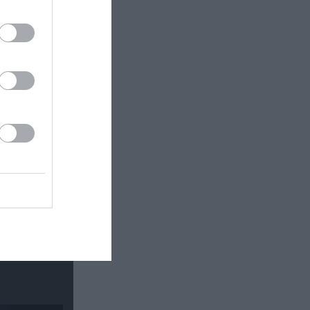
 εδώ!
❯