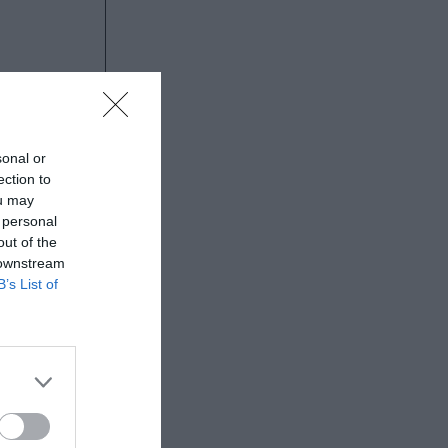
sonal or
ection to
ou may
 personal
out of the
 downstream
B’s List of