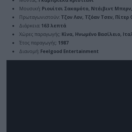
Μοντάζ:
Γκαμπριέλα Κριστιάνι
Μουσική:
Ριουίτσι Σακαμότο, Ντέιβιντ Μπερν,
Πρωταγωνιστούν:
Τζον Λον, Τζόαν Τσεν, Πίτερ 
Διάρκεια:
163 λεπτά
Χώρες παραγωγής:
Κίνα, Ηνωμένο Βασίλειο, Ιτα
Έτος παραγωγής:
1987
Διανομή:
Feelgood Entertainment