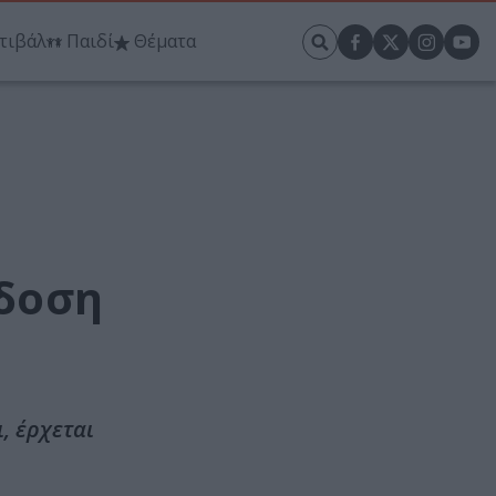
τιβάλ
Παιδί
Θέματα
δοση
, έρχεται