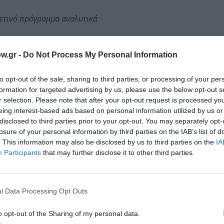
φετινό πρόγραμμα αναλυτικά
w.gr -
Do Not Process My Personal Information
ωμά Μοσχόπουλο στο Αρχαίο Θέατρο Επιδαύρου
to opt-out of the sale, sharing to third parties, or processing of your per
formation for targeted advertising by us, please use the below opt-out s
r selection. Please note that after your opt-out request is processed y
eing interest-based ads based on personal information utilized by us or
disclosed to third parties prior to your opt-out. You may separately opt-
losure of your personal information by third parties on the IAB’s list of
. This information may also be disclosed by us to third parties on the
IA
Participants
that may further disclose it to other third parties.
μάθετε πρώτοι όλες τις ειδήσεις
l Data Processing Opt Outs
ολιτισμό στο
Culturenow.gr
o opt-out of the Sharing of my personal data.