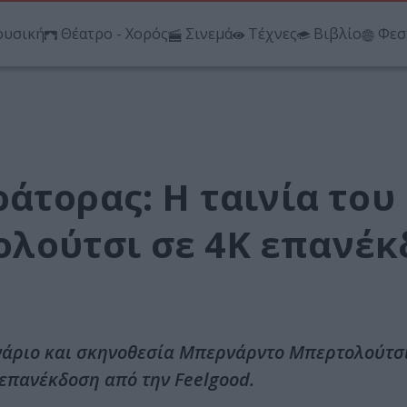
υσική
Θέατρο - Χορός
Σινεμά
Τέχνες
Βιβλίο
Φεσ
άτορας: Η ταινία του
λούτσι σε 4Κ επανέκ
ενάριο και σκηνοθεσία Μπερνάρντο Μπερτολούτσι
επανέκδοση από την Feelgood.