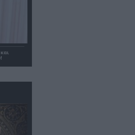
 και
!