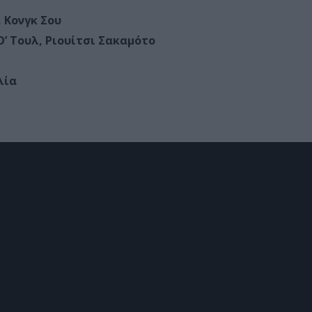
 Κονγκ Σου
Ο’ Τουλ, Ριουίτσι Σακαμότο
λία