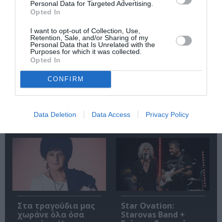
Σχετικά Άρθρα
Personal Data for Targeted Advertising.
Opted In
I want to opt-out of Collection, Use,
Retention, Sale, and/or Sharing of my
Personal Data that Is Unrelated with the
Purposes for which it was collected.
Opted In
CONFIRM
Η Ελεωνόρα
Το 2ο Triethnés
Ζουγανέλη για δύο
Festival επιστρέφει
μοναδικές
στις Πρέσπες
συναυλίες στην
Data Deletion
Data Access
Privacy Policy
Κρήτη
Στα τραγούδια μας
Star Ovation:
χωράνε όλα όσα
Starovas Band +