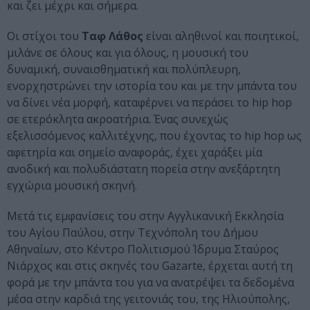
και ζει μέχρι και σήμερα.
Οι στίχοι του
Ταφ Λάθος
είναι αληθινοί και ποιητικοί,
μιλάνε σε όλους και για όλους, η μουσική του
δυναμική, συναισθηματική και πολύπλευρη,
ενορχηστρώνει την ιστορία του και με την μπάντα του
να δίνει νέα μορφή, καταφέρνει να περάσει το hip hop
σε ετερόκλητα ακροατήρια. Ένας συνεχώς
εξελισσόμενος καλλιτέχνης, που έχοντας το hip hop ως
αφετηρία και σημείο αναφοράς, έχει χαράξει μία
ανοδική και πολυδιάστατη πορεία στην ανεξάρτητη
εγχώρια μουσική σκηνή.
Μετά τις εμφανίσεις του στην Αγγλικανική Εκκλησία
του Αγίου Παύλου, στην Τεχνόπολη του Δήμου
Αθηναίων, στο Κέντρο Πολιτισμού Ίδρυμα Σταύρος
Νιάρχος και στις σκηνές του Gazarte, έρχεται αυτή τη
φορά με την μπάντα του για να ανατρέψει τα δεδομένα
μέσα στην καρδιά της γειτονιάς του, της Ηλιούπολης,