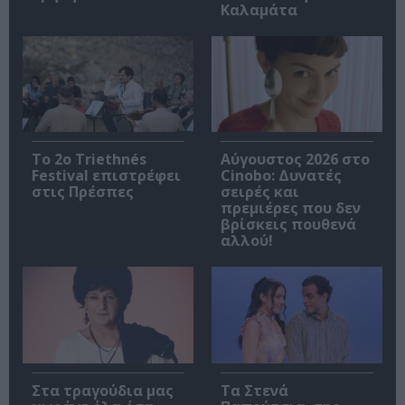
Καλαμάτα
Το 2ο Triethnés
Αύγουστος 2026 στο
Festival επιστρέφει
Cinobo: Δυνατές
στις Πρέσπες
σειρές και
πρεμιέρες που δεν
βρίσκεις πουθενά
αλλού!
Στα τραγούδια μας
Τα Στενά