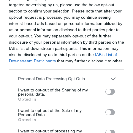
targeted advertising by us, please use the below opt-out
Tags
section to confirm your selection. Please note that after your
opt-out request is processed you may continue seeing
SOUL - HIP HOP - RNB
ΔΗΜΟΤΙΚΟ ΘΕΑΤΡΟ ΗΛΙΟΥΠΟΛΗΣ
interest-based ads based on personal information utilized by
us or personal information disclosed to third parties prior to
ΣΥΝΑΥΛΙΕΣ 2021
ΦΕΣΤΙΒΑΛ ΗΛΙΟΥΠΟΛΗΣ
your opt-out. You may separately opt-out of the further
disclosure of your personal information by third parties on the
Newsletter
IAB’s list of downstream participants. This information may
also be disclosed by us to third parties on the
IAB’s List of
Κάθε βδομάδα στο e-mail σας τα τελευταία νέα για
Downstream Participants
that may further disclose it to other
την Τέχνη και τον Πολιτισμό!
third parties.
Personal Data Processing Opt Outs
I want to opt-out of the Sharing of my
personal data.
Opted In
Ακολουθήστε το Culturenow.gr
I want to opt-out of the Sale of my
Personal Data.
Opted In
I want to opt-out of processing my