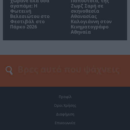
χωράνε όλα όσα
Παπούτσια, της
αγαπάμε: Η
Ζωρζ Σαρή σε
Φωτεινή
σκηνοθεσία
Βελεσιώτου στο
Αθανασίας
Φεστιβάλ στο
Καλογιάννη στον
Πάρκο 2026
Κινηματογράφο
Αθηναία
Προφίλ
Οροι Χρήσης
Διαφήμιση
Επικοινωνία