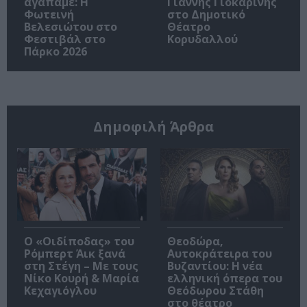
αγαπάμε: Η
Γιάννης Γιοκαρίνης
Φωτεινή
στο Δημοτικό
Βελεσιώτου στο
Θέατρο
Φεστιβάλ στο
Κορυδαλλού
Πάρκο 2026
Δημοφιλή Άρθρα
O «Οιδίποδας» του
Θεοδώρα,
Ρόμπερτ Άικ ξανά
Αυτοκράτειρα του
στη Στέγη – Με τους
Βυζαντίου: Η νέα
Νίκο Κουρή & Μαρία
ελληνική όπερα του
Κεχαγιόγλου
Θεόδωρου Στάθη
στο θέατρο