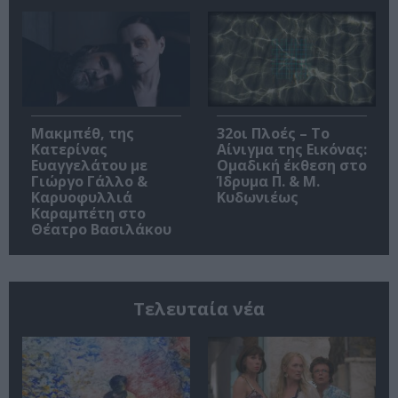
Μακμπέθ, της
32οι Πλοές – Το
Κατερίνας
Αίνιγμα της Εικόνας:
Ευαγγελάτου με
Ομαδική έκθεση στο
Γιώργο Γάλλο &
Ίδρυμα Π. & Μ.
Καρυοφυλλιά
Κυδωνιέως
Καραμπέτη στο
Θέατρο Βασιλάκου
Τελευταία νέα