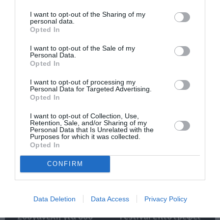
Σχετικά Άρθρα
I want to opt-out of the Sharing of my
personal data.
Opted In
I want to opt-out of the Sale of my
Personal Data.
Opted In
I want to opt-out of processing my
Personal Data for Targeted Advertising.
Ο RIVO στο Bolivar
Το Ροκ το Ελληνικό:
Opted In
Beach Club
Ο Κώστας Τουρνάς
και ο Διονύσης
I want to opt-out of Collection, Use,
Τσακνής στο
Retention, Sale, and/or Sharing of my
Θέατρο Άλσος ΔΕΗ
Personal Data that Is Unrelated with the
Purposes for which it was collected.
Opted In
CONFIRM
Data Deletion
Data Access
Privacy Policy
Η Ελεωνόρα
Το 2ο Triethnés
Ζουγανέλη για δύο
Festival επιστρέφει