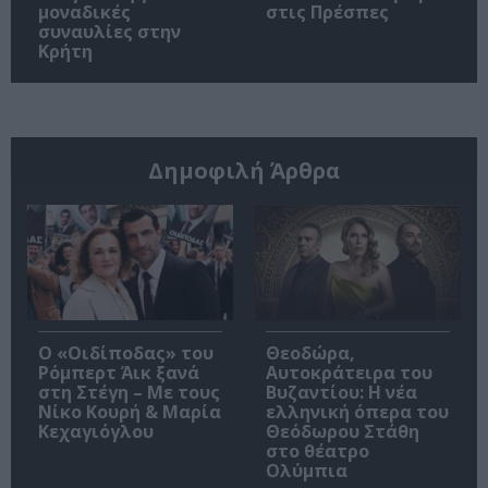
μοναδικές
στις Πρέσπες
συναυλίες στην
Κρήτη
Δημοφιλή Άρθρα
O «Οιδίποδας» του
Θεοδώρα,
Ρόμπερτ Άικ ξανά
Αυτοκράτειρα του
στη Στέγη – Με τους
Βυζαντίου: Η νέα
Νίκο Κουρή & Μαρία
ελληνική όπερα του
Κεχαγιόγλου
Θεόδωρου Στάθη
στο θέατρο
Ολύμπια