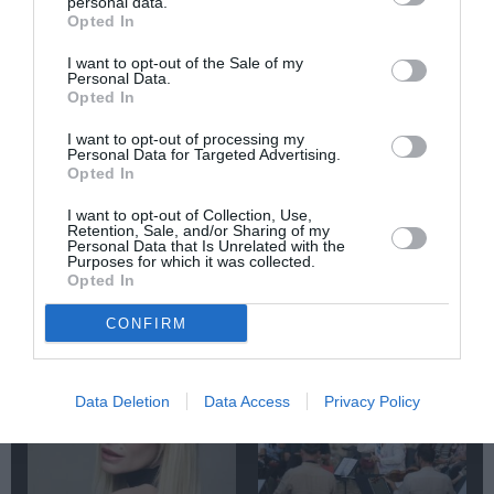
personal data.
Newsletter
Opted In
Κάθε βδομάδα στο e-mail σας τα τελευταία νέα για
I want to opt-out of the Sale of my
την Τέχνη και τον Πολιτισμό!
Personal Data.
Opted In
I want to opt-out of processing my
Personal Data for Targeted Advertising.
Opted In
I want to opt-out of Collection, Use,
Ακολουθήστε το Culturenow.gr
Retention, Sale, and/or Sharing of my
Personal Data that Is Unrelated with the
Purposes for which it was collected.
Opted In
CONFIRM
Σχετικά Άρθρα
Data Deletion
Data Access
Privacy Policy