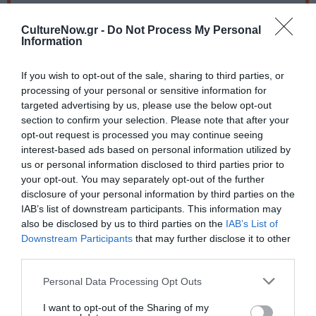
Ακολουθήστε το Culturenow.gr στο
Google News
και
CultureNow.gr -
Do Not Process My Personal
Information
μάθετε πρώτοι όλες τις ειδήσεις
Δείτε όλα τα
τελευταία νέα
για την Τέχνη και τον
If you wish to opt-out of the sale, sharing to third parties, or
processing of your personal or sensitive information for
Πολιτισμό στο
Culturenow.gr
targeted advertising by us, please use the below opt-out
section to confirm your selection. Please note that after your
Νέοι Διαγωνισμοί
❯
opt-out request is processed you may continue seeing
interest-based ads based on personal information utilized by
Tags
us or personal information disclosed to third parties prior to
your opt-out. You may separately opt-out of the further
ΕΝΤΕΧΝΟ - ΛΑΪΚΟ - ΠΑΡΑΔΟΣΙΑΚΗ
ΚΑΛΟΚΑΙΡΙΝΑ ΦΕΣΤΙΒΑΛ
disclosure of your personal information by third parties on the
IAB’s list of downstream participants. This information may
ΚΑΛΟΚΑΙΡΙΝΕΣ ΣΥΝΑΥΛΙΕΣ
also be disclosed by us to third parties on the
IAB’s List of
Downstream Participants
that may further disclose it to other
ΠΕΡΙΟΔΕΙΕΣ ΕΛΛΗΝΩΝ ΚΑΛΛΙΤΕΧΝΩΝ – ΚΑΛΟΚΑΙΡΙ 2024
third parties.
ΡΙΤΑ ΑΝΤΩΝΟΠΟΥΛΟΥ
ΣΤΑΥΡΟΣ ΣΙΟΛΑΣ
Personal Data Processing Opt Outs
ΣΥΝΑΥΛΙΕΣ 2024
I want to opt-out of the Sharing of my