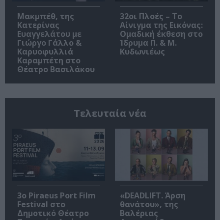
Μακμπέθ, της
32οι Πλοές – Το
Κατερίνας
Αίνιγμα της Εικόνας:
Ευαγγελάτου με
Ομαδική έκθεση στο
Γιώργο Γάλλο &
Ίδρυμα Π. & Μ.
Καρυοφυλλιά
Κυδωνιέως
Καραμπέτη στο
Θέατρο Βασιλάκου
Τελευταία νέα
3o Piraeus Port Film
«DEADLIFT. Άρση
Festival στο
θανάτου», της
Δημοτικό Θέατρο
Βαλέριας