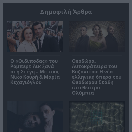
Δημοφιλή Άρθρα
O «Οιδίποδας» του
Θεοδώρα,
Ρόμπερτ Άικ ξανά
Αυτοκράτειρα του
στη Στέγη – Με τους
Βυζαντίου: Η νέα
Νίκο Κουρή & Μαρία
ελληνική όπερα του
Κεχαγιόγλου
Θεόδωρου Στάθη
στο θέατρο
Ολύμπια