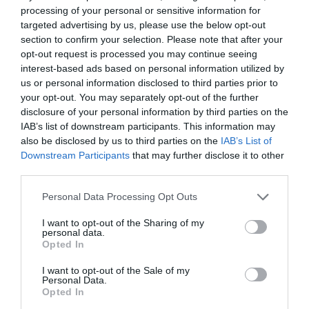
processing of your personal or sensitive information for
Πολιτισμό στο
Culturenow.gr
targeted advertising by us, please use the below opt-out
section to confirm your selection. Please note that after your
Νέοι Διαγωνισμοί
❯
opt-out request is processed you may continue seeing
interest-based ads based on personal information utilized by
us or personal information disclosed to third parties prior to
Tags
your opt-out. You may separately opt-out of the further
disclosure of your personal information by third parties on the
ΑΓΓΛΙΚΑΝΙΚΗ ΕΚΚΛΗΣΙΑ
ΕΝΤΕΧΝΟ - ΛΑΪΚΟ - ΠΑΡΑΔΟΣΙΑΚΗ
IAB’s list of downstream participants. This information may
ΣΥΝΑΥΛΙΕΣ 2019
also be disclosed by us to third parties on the
IAB’s List of
Downstream Participants
that may further disclose it to other
third parties.
Newsletter
Κάθε βδομάδα στο e-mail σας τα τελευταία νέα για
Personal Data Processing Opt Outs
την Τέχνη και τον Πολιτισμό!
I want to opt-out of the Sharing of my
personal data.
Opted In
I want to opt-out of the Sale of my
Personal Data.
Opted In
Ακολουθήστε το Culturenow.gr