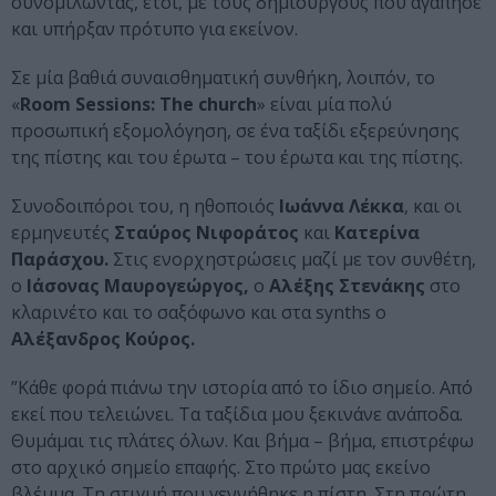
συνομιλώντας, έτσι, με τους δημιουργούς που αγάπησε
και υπήρξαν πρότυπο για εκείνον.
Σε μία βαθιά συναισθηματική συνθήκη, λοιπόν, το
«
Room Sessions: The church
» είναι μία πολύ
προσωπική εξομολόγηση, σε ένα ταξίδι εξερεύνησης
της πίστης και του έρωτα – του έρωτα και της πίστης.
Συνοδοιπόροι του, η ηθοποιός
Ιωάννα Λέκκα
, και οι
ερμηνευτές
Σταύρος Νιφοράτος
και
Κατερίνα
Παράσχου.
Στις ενορχηστρώσεις μαζί με τον συνθέτη,
ο
Ιάσονας Μαυρογεώργος,
ο
Αλέξης Στενάκης
στο
κλαρινέτο και το σαξόφωνο και στα synths ο
Αλέξανδρος Κούρος.
”Κάθε φορά πιάνω την ιστορία από το ίδιο σημείο. Από
εκεί που τελειώνει. Τα ταξίδια μου ξεκινάνε ανάποδα.
Θυμάμαι τις πλάτες όλων. Και βήμα – βήμα, επιστρέφω
στο αρχικό σημείο επαφής. Στο πρώτο μας εκείνο
βλέμμα. Τη στιγμή που γεννήθηκε η πίστη. Στη πρώτη