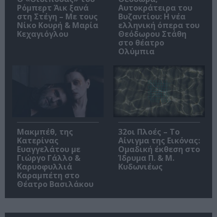
Ρόμπερτ Άικ ξανά
Αυτοκράτειρα του
στη Στέγη – Με τους
Βυζαντίου: Η νέα
Νίκο Κουρή & Μαρία
ελληνική όπερα του
Κεχαγιόγλου
Θεόδωρου Στάθη
στο θέατρο
Ολύμπια
Μακμπέθ, της
32οι Πλοές – Το
Κατερίνας
Αίνιγμα της Εικόνας:
Ευαγγελάτου με
Ομαδική έκθεση στο
Γιώργο Γάλλο &
Ίδρυμα Π. & Μ.
Καρυοφυλλιά
Κυδωνιέως
Καραμπέτη στο
Θέατρο Βασιλάκου