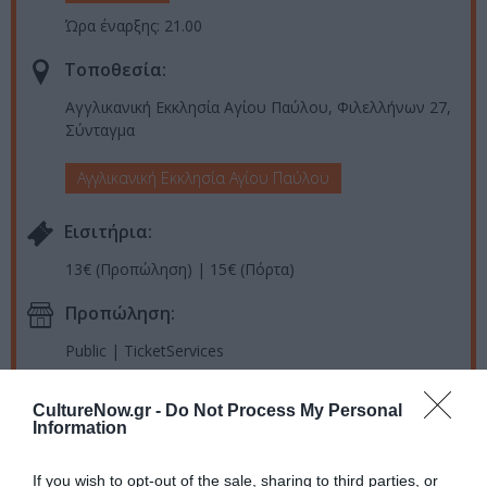
Ώρα έναρξης: 21.00
Τοποθεσία:
Αγγλικανική Εκκλησία Αγίου Παύλου, Φιλελλήνων 27,
Σύνταγμα
Αγγλικανική Εκκλησία Αγίου Παύλου
Eισιτήρια:
13€ (Προπώληση) | 15€ (Πόρτα)
Προπώληση:
Public | TicketServices
CultureNow.gr -
Do Not Process My Personal
Ακολουθήστε το Culturenow.gr στο
Google News
και
Information
μάθετε πρώτοι όλες τις ειδήσεις
If you wish to opt-out of the sale, sharing to third parties, or
Δείτε όλα τα
τελευταία νέα
για την Τέχνη και τον