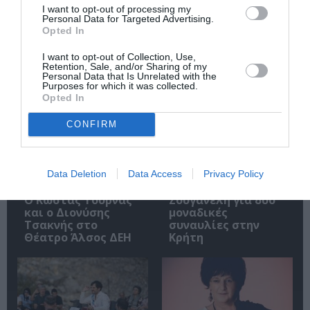
I want to opt-out of processing my
Personal Data for Targeted Advertising.
Opted In
I want to opt-out of Collection, Use,
Retention, Sale, and/or Sharing of my
Σχετικά Άρθρα
Personal Data that Is Unrelated with the
Purposes for which it was collected.
Opted In
CONFIRM
Data Deletion
Data Access
Privacy Policy
Το Ροκ το Ελληνικό:
Η Ελεωνόρα
Ο Κώστας Τουρνάς
Ζουγανέλη για δύο
και ο Διονύσης
μοναδικές
Τσακνής στο
συναυλίες στην
Θέατρο Άλσος ΔΕΗ
Κρήτη