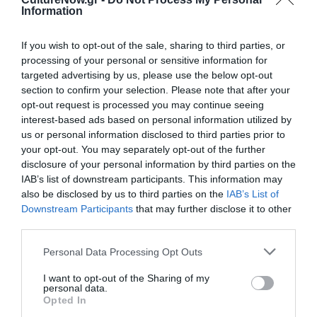
του όχι μόνο τον αθλητή, αλλά τον φορέα μιας
Information
ευρύτερης πολιτισμικής εμπειρίας. Το πορτρέτο και το
τοπίο εγγράφουν την αθλητική ταυτότητα σε ένα
If you wish to opt-out of the sale, sharing to third parties, or
οικείο, ελληνικό περιβάλλον, γεφυρώνοντας δημόσια
processing of your personal or sensitive information for
διάκριση και ιδιωτικό βίο.
targeted advertising by us, please use the below opt-out
section to confirm your selection. Please note that after your
Η έκθεση παρουσιάζεται στον Δήμο Αμαρουσίου, σε μια
opt-out request is processed you may continue seeing
έκθεση που φέρει το όνομα του Σπύρου Λούη,
interest-based ads based on personal information utilized by
us or personal information disclosed to third parties prior to
συνδέοντας συμβολικά δύο ιστορικές στιγμές του
your opt-out. You may separately opt-out of the further
ελληνικού στίβου. Το Μαρούσι, τόπος με βαριά
disclosure of your personal information by third parties on the
αθλητική παράδοση, καθίσταται έτσι χώρος
IAB’s list of downstream participants. This information may
συνάντησης μνήμης και σύγχρονης δημιουργίας.
also be disclosed by us to third parties on the
IAB’s List of
Παράλληλα, η παρουσία ζωγραφικών έργων μου με την
Downstream Participants
that may further disclose it to other
επιπλέον ιδιότητα της επιμελήτριας, με εμπειρία
third parties.
διδασκαλίας ζωγραφικής στον δήμο Αμαρουσίου από
Personal Data Processing Opt Outs
το 2006 αλλά και ως αθλούμενη υπό την καθοδήγηση
του Ζαχαρόπουλου στον κοινό τόπο καταγωγής μας,
I want to opt-out of the Sharing of my
personal data.
την Κυπαρισσία Μεσσηνίας και στο Ολυμπιακό Στάδιο
Opted In
ως μέλος της ομάδας GR.RUNNERS, εισάγει μια