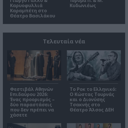
Γιώργο Γάλλο &
Ίδρυμα Π. & Μ.
Καρυοφυλλιά
Κυδωνιέως
Καραμπέτη στο
Θέατρο Βασιλάκου
Τελευταία νέα
Φεστιβάλ Αθηνών
Το Ροκ το Ελληνικό:
Επιδαύρου 2026:
Ο Κώστας Τουρνάς
Ένας προορισμός –
και ο Διονύσης
δύο παραστάσεις
Τσακνής στο
που δεν πρέπει να
Θέατρο Άλσος ΔΕΗ
χάσετε