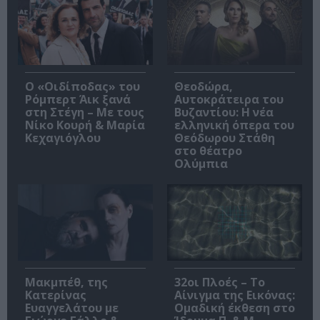
O «Οιδίποδας» του
Θεοδώρα,
Ρόμπερτ Άικ ξανά
Αυτοκράτειρα του
στη Στέγη – Με τους
Βυζαντίου: Η νέα
Νίκο Κουρή & Μαρία
ελληνική όπερα του
Κεχαγιόγλου
Θεόδωρου Στάθη
στο θέατρο
Ολύμπια
Μακμπέθ, της
32οι Πλοές – Το
Κατερίνας
Αίνιγμα της Εικόνας:
Ευαγγελάτου με
Ομαδική έκθεση στο