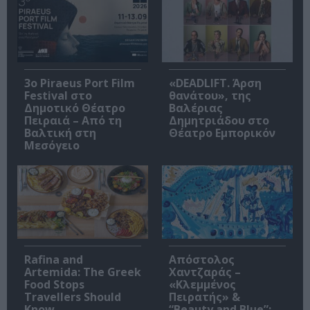
3o Piraeus Port Film
«DEADLIFT. Άρση
Festival στο
θανάτου», της
Δημοτικό Θέατρο
Βαλέριας
Πειραιά – Από τη
Δημητριάδου στο
Βαλτική στη
Θέατρο Εμπορικόν
Μεσόγειο
Rafina and
Απόστολος
Artemida: The Greek
Χαντζαράς –
Food Stops
«Κλεμμένος
Travellers Should
Πειρατής» &
Know
“Beauty and Blue”: