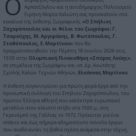
O
Αμπατζόγλου και η αντιδήμαρχος Πολιτισμού
Ειρήνη-Μαρία Χαλιώτη σας προσκαλούν στα
εγκαίνια της έκθεσης ζωγραφικής
«Ο Σπήλιος
Ζαχαρόπουλος και οι Φίλοι του ζωγράφοι: Γ.
Τσαρούχης, Μ. Αργυράκης, Β. Φωτόπουλος, Γ.
Σταθόπουλος, Ε. Μαρτίνου»
που θα
πραγματοποιηθούν την Πέμπτη 18 Ιουνίου 2026 στις
19.00 στην
Ολυμπιακή Πινακοθήκη «Σπύρος Λούης»
,
σε επιμέλεια της ζωγράφου και υπ. Δρ. Ανωτάτης
Σχολής Καλών Τεχνών Αθηνών,
Ελεάννας Μαρτίνου
.
Η έκθεση συγκεντρώνει για πρώτη φορά έργα από την
προσωπική συλλογή του Σπήλιου Ζαχαρόπουλου, του
πρώτου Έλληνα αθλητή που κατέκτησε ευρωπαϊκό
μετάλλιο στον κλειστό στίβο στα 1500 μ., στη
Γκρενόμπλ της Γαλλίας το 1972. Πρόκειται για ένα
σπάνιο και έως σήμερα αδημοσίευτο σύνολο έργων
που αναδεικνύει τη βαθιά σχέση ανάμεσα στην τέχνη,