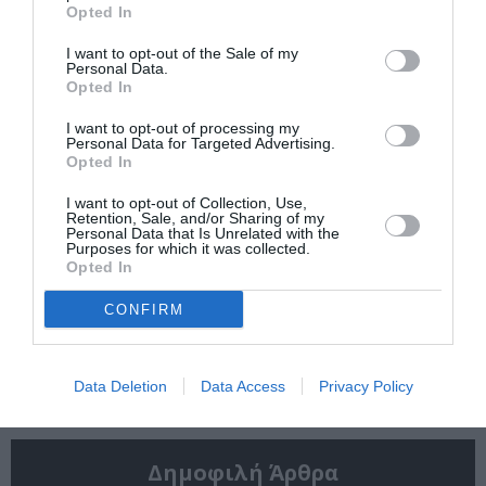
Opted In
θέλει να
στον Θερινό
πρωταγωνιστήσει
Δημοτικό
I want to opt-out of the Sale of my
ποτέ ξανά σε ταινία
Κινηματογράφο
Personal Data.
Αγίας Παρασκευής |
Opted In
10-16/8
I want to opt-out of processing my
Personal Data for Targeted Advertising.
Opted In
I want to opt-out of Collection, Use,
Retention, Sale, and/or Sharing of my
Personal Data that Is Unrelated with the
Purposes for which it was collected.
Opted In
Εισπράξεις πάνω
Η νέα ταινία
από 1 δισ. δολάρια
“Without Blood” της
CONFIRM
για το “Spider-Man:
Αντζελίνα Τζολί θα
Brand New Day”
κάνει πρεμιέρα τον
Σεπτέμβριο
Data Deletion
Data Access
Privacy Policy
Δημοφιλή Άρθρα