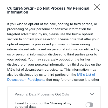
την Τέχνη και τον Πολιτισμό!
CultureNow.gr -
Do Not Process My Personal
Information
If you wish to opt-out of the sale, sharing to third parties, or
processing of your personal or sensitive information for
targeted advertising by us, please use the below opt-out
Ακολουθήστε το Culturenow.gr
section to confirm your selection. Please note that after your
opt-out request is processed you may continue seeing
interest-based ads based on personal information utilized by
us or personal information disclosed to third parties prior to
your opt-out. You may separately opt-out of the further
Σχετικά Άρθρα
disclosure of your personal information by third parties on the
IAB’s list of downstream participants. This information may
also be disclosed by us to third parties on the
IAB’s List of
Downstream Participants
that may further disclose it to other
third parties.
Personal Data Processing Opt Outs
Η Μισέλ Φάιφερ
Προβολές με
I want to opt-out of the Sharing of my
personal data.
αποκάλυψε ότι δεν
ελεύθερη είσοδο