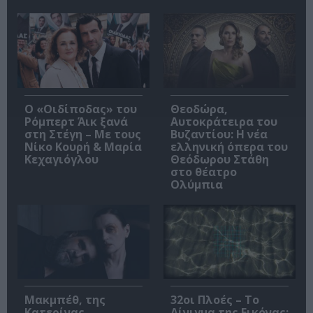
O «Οιδίποδας» του
Θεοδώρα,
Ρόμπερτ Άικ ξανά
Αυτοκράτειρα του
στη Στέγη – Με τους
Βυζαντίου: Η νέα
Νίκο Κουρή & Μαρία
ελληνική όπερα του
Κεχαγιόγλου
Θεόδωρου Στάθη
στο θέατρο
Ολύμπια
Μακμπέθ, της
32οι Πλοές – Το
Κατερίνας
Αίνιγμα της Εικόνας: