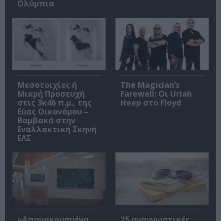
Ολύμπια
Μεσοτοιχίες ή
The Magician’s
Μικρή Προσευχή
Farewell: Οι Uriah
στις 3κ46 π.μ., της
Heep στο Floyd
Εύας Οικονόμου –
Βαμβακά στην
Εναλλακτική Σκηνή
ΕΛΣ
«Απομακρυσμένα
25 αναγνωστικές