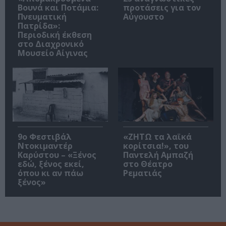
Βουνά και Ποτάμια:
προτάσεις για τον
Πνευματική
Αύγουστο
Πατρίδα»:
Περιοδική έκθεση
στο Διαχρονικό
Μουσείο Αίγινας
9ο Φεστιβάλ
«ΖΗΤΩ τα λαϊκά
Ντοκιμαντέρ
κορίτσια!», του
Καρύστου – «Ξένος
Παντελή Αμπαζή
εδώ, ξένος εκεί,
στο Θέατρο
όπου κι αν πάω
Ρεματιάς
ξένος»