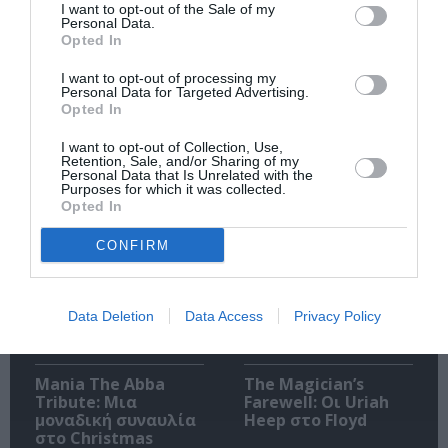
I want to opt-out of the Sale of my
Personal Data.
Opted In
I want to opt-out of processing my
Personal Data for Targeted Advertising.
Ακολουθήστε το Culturenow.gr
Opted In
I want to opt-out of Collection, Use,
Retention, Sale, and/or Sharing of my
Personal Data that Is Unrelated with the
Purposes for which it was collected.
Opted In
Σχετικά Άρθρα
CONFIRM
Data Deletion
Data Access
Privacy Policy
Mania The Abba
The Magician’s
Tribute: Μια
Farewell: Οι Uriah
μοναδική συναυλία
Heep στο Floyd
στο Christmas