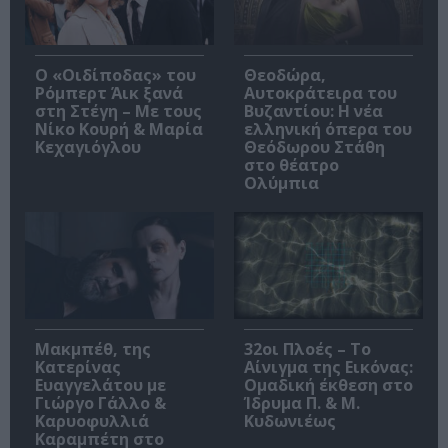
O «Οιδίποδας» του
Θεοδώρα,
Ρόμπερτ Άικ ξανά
Αυτοκράτειρα του
στη Στέγη – Με τους
Βυζαντίου: Η νέα
Νίκο Κουρή & Μαρία
ελληνική όπερα του
Κεχαγιόγλου
Θεόδωρου Στάθη
στο θέατρο
Ολύμπια
Μακμπέθ, της
32οι Πλοές – Το
Κατερίνας
Αίνιγμα της Εικόνας:
Ευαγγελάτου με
Ομαδική έκθεση στο
Γιώργο Γάλλο &
Ίδρυμα Π. & Μ.
Καρυοφυλλιά
Κυδωνιέως
Καραμπέτη στο