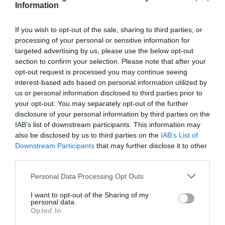
μάθετε πρώτοι όλες τις ειδήσεις
Information
Δείτε όλα τα
τελευταία νέα
για την Τέχνη και τον
If you wish to opt-out of the sale, sharing to third parties, or
Πολιτισμό στο
Culturenow.gr
processing of your personal or sensitive information for
targeted advertising by us, please use the below opt-out
Νέοι Διαγωνισμοί
❯
section to confirm your selection. Please note that after your
opt-out request is processed you may continue seeing
interest-based ads based on personal information utilized by
Tags
us or personal information disclosed to third parties prior to
your opt-out. You may separately opt-out of the further
ΕΝΤΕΧΝΟ - ΛΑΪΚΟ - ΠΑΡΑΔΟΣΙΑΚΗ
ΙΟΥΛΙΑ ΚΑΡΑΠΑΤΑΚΗ
disclosure of your personal information by third parties on the
ΚΑΛΟΚΑΙΡΙΝΕΣ ΣΥΝΑΥΛΙΕΣ
IAB’s list of downstream participants. This information may
also be disclosed by us to third parties on the
IAB’s List of
ΠΕΡΙΟΔΕΙΕΣ ΕΛΛΗΝΩΝ ΚΑΛΛΙΤΕΧΝΩΝ – ΚΑΛΟΚΑΙΡΙ 2024
Downstream Participants
that may further disclose it to other
ΣΥΝΑΥΛΙΕΣ 2024
ΣΩΚΡΑΤΗΣ ΜΑΛΑΜΑΣ
third parties.
Personal Data Processing Opt Outs
Newsletter
I want to opt-out of the Sharing of my
Κάθε βδομάδα στο e-mail σας τα τελευταία νέα για
personal data.
την Τέχνη και τον Πολιτισμό!
Opted In