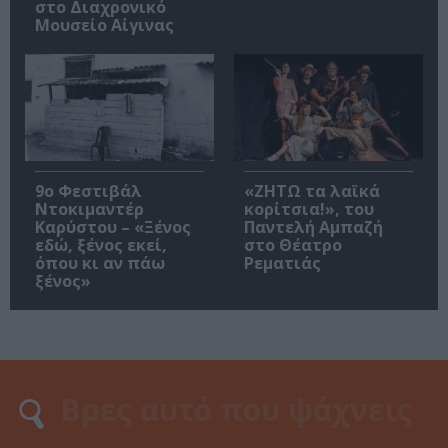
στο Διαχρονικό
Μουσείο Αίγινας
9ο Φεστιβάλ
«ΖΗΤΩ τα λαϊκά
Ντοκιμαντέρ
κορίτσια!», του
Καρύστου – «Ξένος
Παντελή Αμπαζή
εδώ, ξένος εκεί,
στο Θέατρο
όπου κι αν πάω
Ρεματιάς
ξένος»