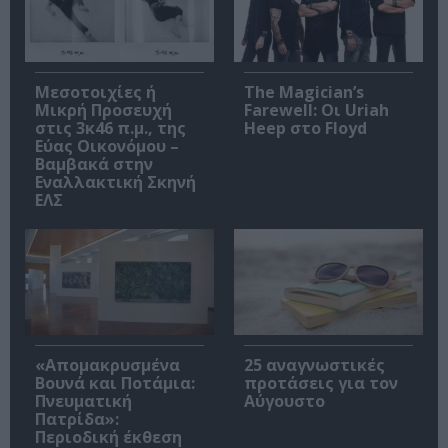
Μεσοτοιχίες ή
The Magician’s
Μικρή Προσευχή
Farewell: Οι Uriah
στις 3κ46 π.μ., της
Heep στο Floyd
Εύας Οικονόμου –
Βαμβακά στην
Εναλλακτική Σκηνή
ΕΛΣ
«Απομακρυσμένα
25 αναγνωστικές
Βουνά και Ποτάμια:
προτάσεις για τον
Πνευματική
Αύγουστο
Πατρίδα»:
Περιοδική έκθεση