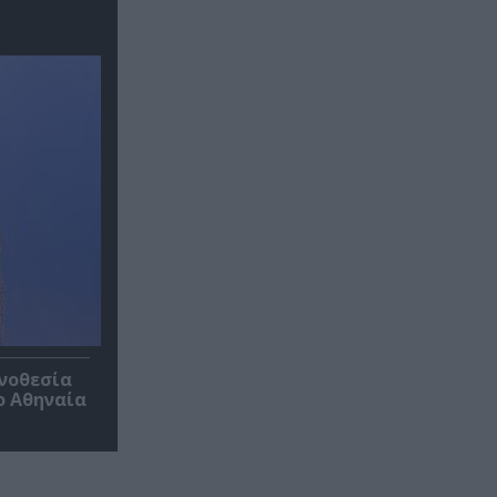
ηνοθεσία
ο Αθηναία