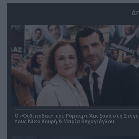
Δ
O «Οιδίποδας» του Ρόμπερτ Άικ ξανά στη Στέγη
τους Νίκο Κουρή & Μαρία Κεχαγιόγλου