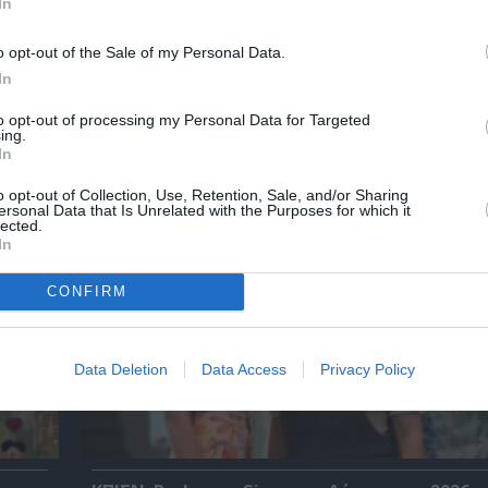
λουθήστε το Culturenow.gr
In
o opt-out of the Sale of my Personal Data.
In
to opt-out of processing my Personal Data for Targeted
χετικά Άρθρα
ing.
In
o opt-out of Collection, Use, Retention, Sale, and/or Sharing
ersonal Data that Is Unrelated with the Purposes for which it
lected.
In
CONFIRM
Data Deletion
Data Access
Privacy Policy