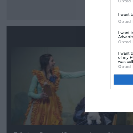
Ακο
Opted 
I want t
Opted 
I want 
Σ
Advertis
Opted 
I want t
of my P
was col
Opted 