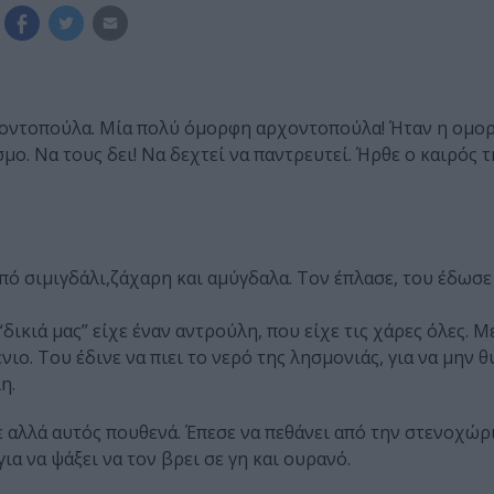
ρχοντοπούλα. Μία πολύ όμορφη αρχοντοπούλα! Ήταν η ομο
ο. Να τους δει! Να δεχτεί να παντρευτεί. Ήρθε ο καιρός τ
πό σιμιγδάλι,ζάχαρη και αμύγδαλα. Τον έπλασε, του έδωσε
ικιά μας” είχε έναν αντρούλη, που είχε τις χάρες όλες. Μ
ιο. Του έδινε να πιει το νερό της λησμονιάς, για να μην θ
η.
ε αλλά αυτός πουθενά. Έπεσε να πεθάνει από την στενοχώρι
ια να ψάξει να τον βρει σε γη και ουρανό.