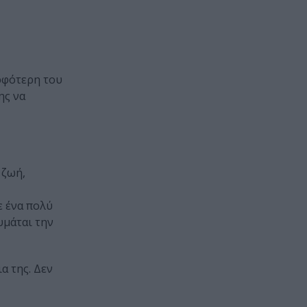
ρφότερη του
ης να
 ζωή,
ε ένα πολύ
υμάται την
α της. Δεν