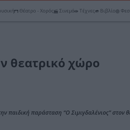
υσική
Θέατρο - Χορός
Σινεμά
Τέχνες
Βιβλίο
Φεσ
ον θεατρικό χώρο
ην παιδική παράσταση “O Σιμιγδαλένιος” στον θ