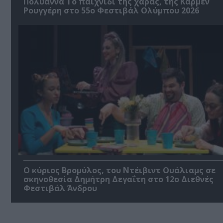
Πολυάννα Το παιχνίδι της χαράς, της Κάρμεν
Ρουγγέρη στο 55ο Φεστιβάλ Ολύμπου 2026
O κύριος Βρομύλος, του Ντέιβιντ Ουάλιαμς σε
σκηνοθεσία Δημήτρη Δεγαΐτη στο 12ο Διεθνές
Φεστιβάλ Άνδρου