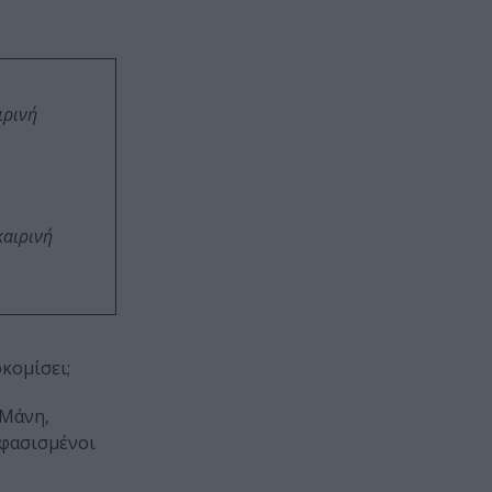
ιρινή
καιρινή
οκομίσει;
 Μάνη,
οφασισμένοι