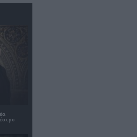
έα
θέατρο