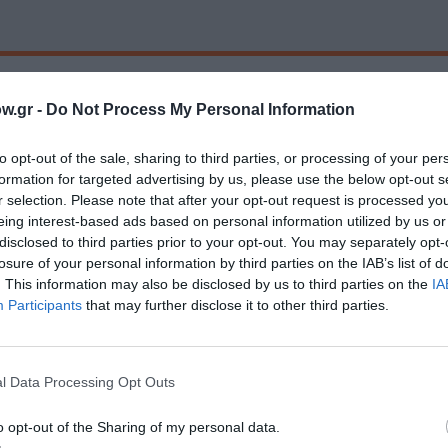
μάθετε πρώτοι όλες τις ειδήσεις
w.gr -
Do Not Process My Personal Information
ολιτισμό στο
Culturenow.gr
to opt-out of the sale, sharing to third parties, or processing of your per
formation for targeted advertising by us, please use the below opt-out s
r
Δες
r selection. Please note that after your opt-out request is processed y
eing interest-based ads based on personal information utilized by us or
disclosed to third parties prior to your opt-out. You may separately opt-
losure of your personal information by third parties on the IAB’s list of
ΕΚΘΕΣΕΙΣ ΓΙΑ ΠΑΙΔΙΑ
. This information may also be disclosed by us to third parties on the
IA
Participants
that may further disclose it to other third parties.
νη και τον Πολιτισμό!
l Data Processing Opt Outs
o opt-out of the Sharing of my personal data.