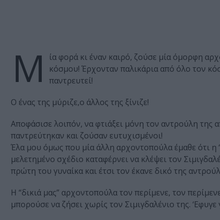
Μ
ία φορά κι έναν καιρό, ζούσε μία όμορφη α
κόσμου! Έρχονταν παλικάρια από όλο τον κόσμ
παντρευτεί!
Ο ένας της μύριζε,ο άλλος της ξίνιζε!
Αποφάσισε λοιπόν, να φτιάξει μόνη τον αντρούλη της α
παντρεύτηκαν και ζούσαν ευτυχισμένοι!
Έλα μου όμως που μία άλλη αρχοντοπούλα έμαθε ότι η “δ
μελετημένο σχέδιο καταφέρνει να κλέψει τον Σιμιγδαλέν
πρώτη του γυναίκα και έτσι τον έκανε δικό της αντρούλ
Η “δικιά μας” αρχοντοπούλα τον περίμενε, τον περίμεν
μπορούσε να ζήσει χωρίς τον Σιμιγδαλένιο της. ‘Εφυγε γ