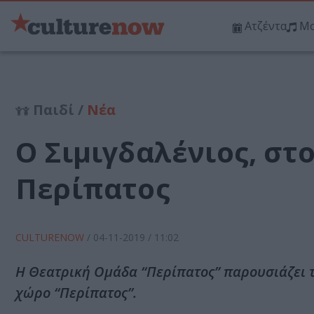
Ατζέντα
Μο
Παιδί /
Νέα
O Σιμιγδαλένιος, στ
Περίπατος
CULTURENOW
/
04-11-2019
/ 11:02
H Θεατρική Ομάδα “Περίπατος” παρουσιάζει τ
χώρο “Περίπατος”.