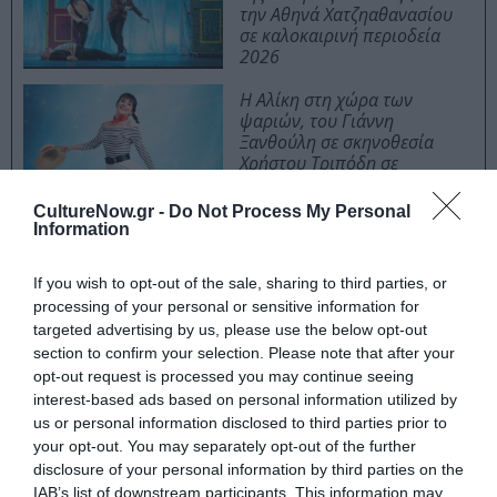
την Αθηνά Χατζηαθανασίου
σε καλοκαιρινή περιοδεία
2026
Η Αλίκη στη χώρα των
ψαριών, του Γιάννη
Ξανθούλη σε σκηνοθεσία
Χρήστου Τριπόδη σε
καλοκαιρινή περιοδεία
CultureNow.gr -
Do Not Process My Personal
Information
Ταυτότητα
If you wish to opt-out of the sale, sharing to third parties, or
processing of your personal or sensitive information for
21 Μαΐου στους κινηματογράφους από την Tanweer
targeted advertising by us, please use the below opt-out
section to confirm your selection. Please note that after your
opt-out request is processed you may continue seeing
Ακολουθήστε το Culturenow.gr στο
Google News
και
interest-based ads based on personal information utilized by
μάθετε πρώτοι όλες τις ειδήσεις
us or personal information disclosed to third parties prior to
your opt-out. You may separately opt-out of the further
Δείτε όλα τα
τελευταία νέα
για την Τέχνη και τον
disclosure of your personal information by third parties on the
Πολιτισμό στο
Culturenow.gr
IAB’s list of downstream participants. This information may