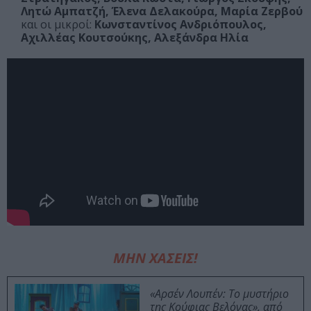
Λητώ Αμπατζή, Έλενα Δελακούρα, Μαρία Ζερβού
και οι μικροί:
Κωνσταντίνος Ανδριόπουλος,
Αχιλλέας Κουτσούκης, Αλεξάνδρα Ηλία
ΜΗΝ ΧΑΣΕΙΣ!
«Αρσέν Λουπέν: Το μυστήριο
της Κούφιας Βελόνας», από