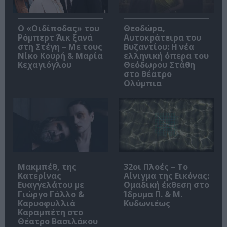
O «Οιδίποδας» του
Θεοδώρα,
Ρόμπερτ Άικ ξανά
Αυτοκράτειρα του
στη Στέγη – Με τους
Βυζαντίου: Η νέα
Νίκο Κουρή & Μαρία
ελληνική όπερα του
Κεχαγιόγλου
Θεόδωρου Στάθη
στο θέατρο
Ολύμπια
Μακμπέθ, της
32οι Πλοές – Το
Κατερίνας
Αίνιγμα της Εικόνας:
Ευαγγελάτου με
Ομαδική έκθεση στο
Γιώργο Γάλλο &
Ίδρυμα Π. & Μ.
Καρυοφυλλιά
Κυδωνιέως
Καραμπέτη στο
Θέατρο Βασιλάκου