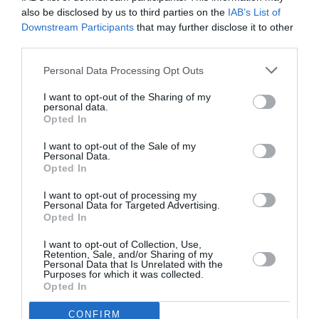
also be disclosed by us to third parties on the
IAB’s List of
Downstream Participants
that may further disclose it to other
Νέοι Διαγωνισμοί
❯
third parties.
Tags
Personal Data Processing Opt Outs
ΝΕΕΣ ΤΑΙΝΙΕΣ - ΤΑΙΝΙΕΣ ΤΗΣ ΕΒΔΟΜΑΔΑΣ
ΞΕΝΕΣ ΤΑΙΝΙΕΣ
I want to opt-out of the Sharing of my
personal data.
ΠΑΙΔΙΚΟ ΣΙΝΕΜΑ - ΠΑΙΔΙΚΕΣ ΤΑΙΝΙΕΣ
Opted In
ΦΑΝΤΑΣΙΑΣ - ANIMATION
I want to opt-out of the Sale of my
Personal Data.
Opted In
Newsletter
I want to opt-out of processing my
Κάθε βδομάδα στο e-mail σας τα τελευταία νέα για
Personal Data for Targeted Advertising.
Opted In
την Τέχνη και τον Πολιτισμό!
I want to opt-out of Collection, Use,
Retention, Sale, and/or Sharing of my
Personal Data that Is Unrelated with the
Purposes for which it was collected.
Opted In
Ακολουθήστε το Culturenow.gr
CONFIRM