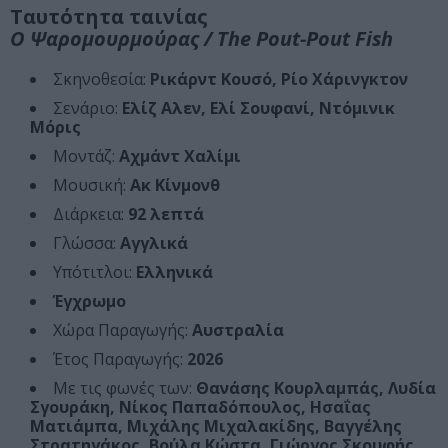
Ταυτότητα ταινίας
Ο Ψαρομουρμούρας / The Pout-Pout Fish
Σκηνοθεσία:
Ρικάρντ Κουσό, Ρίο Χάρινγκτον
Σενάριο:
Ελίζ Αλεν, Ελί Σουφανί, Ντόμινικ
Μόρις
Μοντάζ:
Αχμάντ Χαλίμι
Μουσική:
Ακ Κίνμονθ
Διάρκεια:
92 λεπτά
Γλώσσα:
Αγγλικά
Υπότιτλοι:
Ελληνικά
Έγχρωμο
Χώρα Παραγωγής:
Αυστραλία
Έτος Παραγωγής:
2026
Με τις φωνές των:
Θανάσης Κουρλαμπάς, Λυδία
Σγουράκη, Νίκος Παπαδόπουλος, Ησαΐας
Ματιάμπα, Μιχάλης Μιχαλακίδης, Βαγγέλης
Στρατηγάκος, Βούλα Κώστα, Γιώργος Σκουφής,