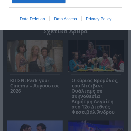
Data Deletion
Data Access
Privacy Policy
Σχετικά Άρθρα
ΚΠΙΣΝ: Park your
O κύριος Βρομύλος,
Cinema – Αύγουστος
του Ντέιβιντ
2026
Ουάλιαμς σε
σκηνοθεσία
Δημήτρη Δεγαΐτη
στο 12ο Διεθνές
Φεστιβάλ Άνδρου