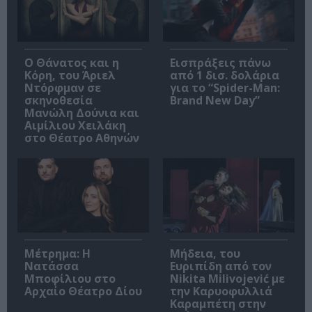
Ο Θάνατος και η
Εισπράξεις πάνω
Κόρη, του Άριελ
από 1 δισ. δολάρια
Ντόρφμαν σε
για το “Spider-Man:
σκηνοθεσία
Brand New Day”
Μανώλη Δούνια και
Αιμίλιου Χειλάκη
στο Θέατρο Αθηνών
Μέτρημα: Η
Μήδεια, του
Νατάσσα
Ευριπίδη από τον
Μποφίλιου στο
Nikita Milivojević με
Αρχαίο Θέατρο Δίου
την Καρυοφυλλιά
Καραμπέτη στην