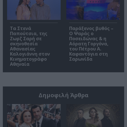
Τα Στενά
Παράξενος βυθός –
Παπούτσια, της
Ο Ψαράς ο
Ζωρζ Σαρή σε
Ποσειδώνας & η
σκηνοθεσία
Αόρατη Γοργόνα,
Αθανασίας
του Πέτρου Α.
Καλογιάννη στον
Καφαντόγια στη
Κινηματογράφο
Σαρωνίδα
Αθηναία
Δημοφιλή Άρθρα