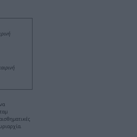
ιρινή
καιρινή
να
σταμ
αισθηματικές
κυριαρχία.