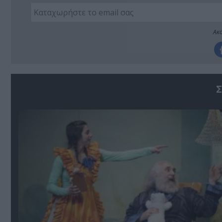
Ακο
Σ