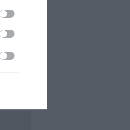
 εδώ!
❯