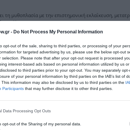
ει τη μυθοπλασία µε την επιστημονική εκλαΐκευση, μετατ
άρης,
Veto
w.gr -
Do Not Process My Personal Information
εχνία». –
Μαρίζα Ντεκάστρο,
Τα Νέα
to opt-out of the sale, sharing to third parties, or processing of your per
πούδασε εφαρμοσμένα μαθηματικά και θεωρητική φυσική. 
formation for targeted advertising by us, please use the below opt-out s
τή το διάσημο αστροφυσικό Στίβεν Χόκινγκ, με τον οποίο
r selection. Please note that after your opt-out request is processed y
, «Ο πρίγκιπας των νεφών», που τιμήθηκε με πολλά βραβ
eing interest-based ads based on personal information utilized by us or
την εκπομπή «28 min» της Elisabeth Quin στο γαλλικό κανά
disclosed to third parties prior to your opt-out. You may separately opt-
losure of your personal information by third parties on the IAB’s list of
. This information may also be disclosed by us to third parties on the
IA
ιλογίας και απέσπασε το Βραβείο Καλύτερου Επιστημονικ
Participants
that may further disclose it to other third parties.
ρευνας της Γαλλίας και το Βραβείο Καλύτερου Νεανικού
ges. Επίσης, ο δεύτερος τόμος με τον τίτλο «Το πρωινό 
εριβάλλον (VEOLIA).
l Data Processing Opt Outs
o opt-out of the Sharing of my personal data.