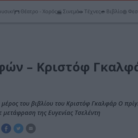
υσική
Θέατρο - Χορός
Σινεμά
Τέχνες
Βιβλίο
Φεσ
φών – Κριστόφ Γκαλφ
ο μέρος του βιβλίου του Κριστόφ Γκαλφάρ Ο πρί
ε μετάφραση της Ευγενίας Τσελέντη