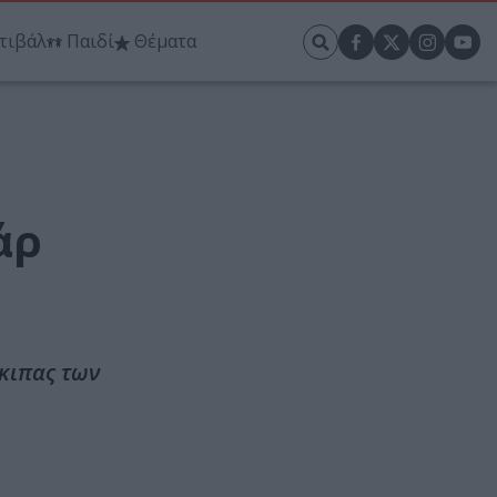
τιβάλ
Παιδί
Θέματα
άρ
γκιπας των