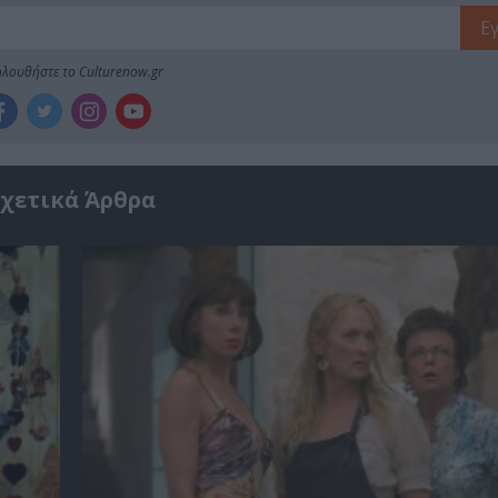
λουθήστε το Culturenow.gr
χετικά Άρθρα