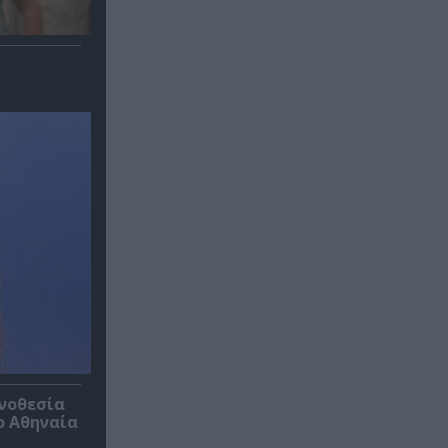
ηνοθεσία
ο Αθηναία