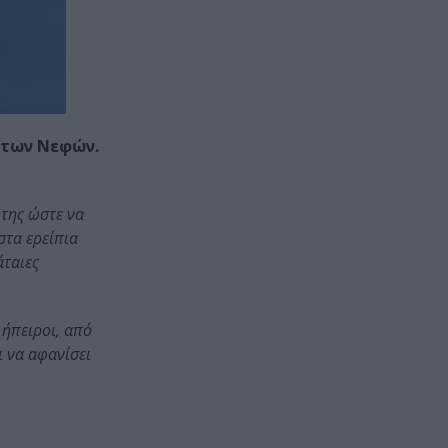
 των Νεφών.
 της ώστε να
στα ερείπια
άταιες
 ήπειροι, από
 να αφανίσει