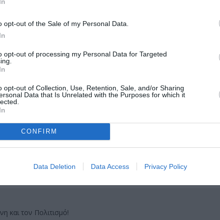
In
ιάσταση: 14X21, Τιμή: 15 ευρώ
o opt-out of the Sale of my Personal Data.
In
to opt-out of processing my Personal Data for Targeted
ing.
In
μάθετε πρώτοι όλες τις ειδήσεις
o opt-out of Collection, Use, Retention, Sale, and/or Sharing
ολιτισμό στο
Culturenow.gr
ersonal Data that Is Unrelated with the Purposes for which it
lected.
In
r
Δες
CONFIRM
Data Deletion
Data Access
Privacy Policy
νη και τον Πολιτισμό!