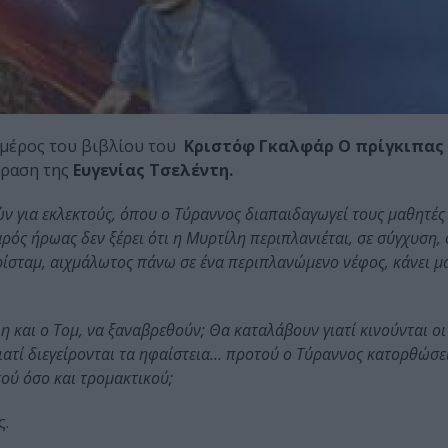
 μέρος του βιβλίου του
Κριστόφ Γκαλφάρ Ο πρίγκιπας
φραση της
Ευγενίας Τσελέντη.
μών για εκλεκτούς, όπου ο Τύραννος διαπαιδαγωγεί τους μαθητές
ός ήρωας δεν ξέρει ότι η Μυρτίλη περιπλανιέται, σε σύγχυση, 
Τρίσταμ, αιχμάλωτος πάνω σε ένα περιπλανώμενο νέφος, κάνει μ
λη και ο Τομ, να ξαναβρεθούν; Θα καταλάβουν γιατί κινούνται οι
ατί διεγείρονται τα ηφαίστεια… προτού ο Τύραννος κατορθώσει
κού όσο και τρομακτικού;
ς.