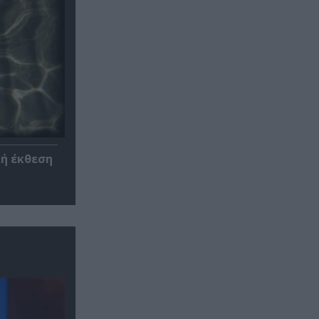
κή έκθεση