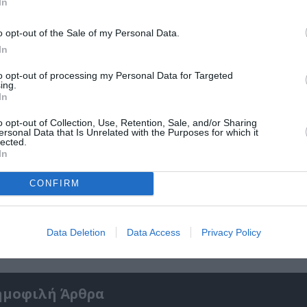
In
o opt-out of the Sale of my Personal Data.
In
to opt-out of processing my Personal Data for Targeted
ing.
In
o opt-out of Collection, Use, Retention, Sale, and/or Sharing
ersonal Data that Is Unrelated with the Purposes for which it
lected.
In
CONFIRM
Γιώργος Χωματηνός – Βρίκελοι: Το νέο του 
γεμάτο μυστήριο
Data Deletion
Data Access
Privacy Policy
ημοφιλή Άρθρα