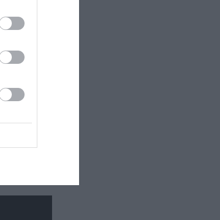
βιβλίο