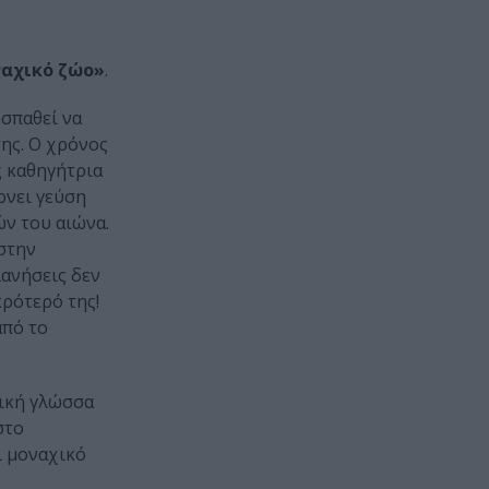
ναχικό ζώο»
.
οσπαθεί να
της. Ο χρόνος
ς καθηγήτρια
ρνει γεύση
ών του αιώνα.
 στην
λανήσεις δεν
κρότερό της!
από το
νική γλώσσα
στο
ι μοναχικό