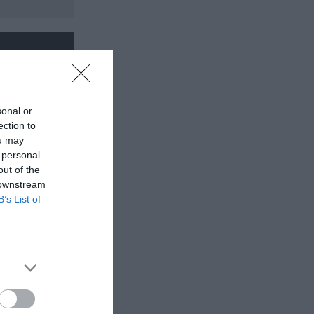
sonal or
ection to
ou may
 personal
out of the
 downstream
B’s List of
ινωνικό