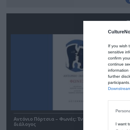
Σ
CultureNo
If you wish 
sensitive in
confirm you
continue se
information 
further disc
participants
Downstream 
Persona
Αντόνιο Πόρτσια – Φωνές: Ένα βιβλίο ως εσωτε
διάλογος
I want t