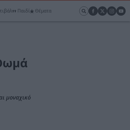
τιβάλ
Παιδί
Θέματα
 Θωμά
αι μοναχικό