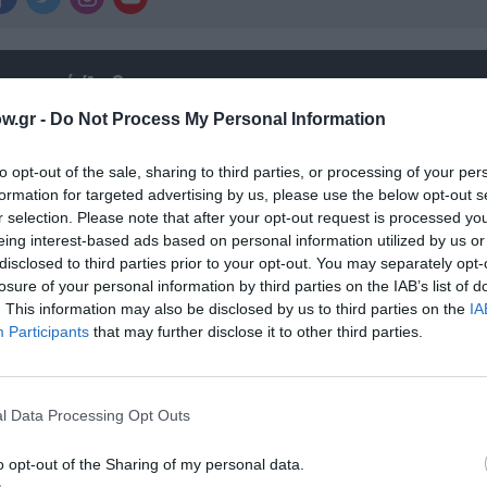
χετικά Άρθρα
w.gr -
Do Not Process My Personal Information
to opt-out of the sale, sharing to third parties, or processing of your per
formation for targeted advertising by us, please use the below opt-out s
r selection. Please note that after your opt-out request is processed y
eing interest-based ads based on personal information utilized by us or
disclosed to third parties prior to your opt-out. You may separately opt-
losure of your personal information by third parties on the IAB’s list of
. This information may also be disclosed by us to third parties on the
IA
Participants
that may further disclose it to other third parties.
l Data Processing Opt Outs
ρικός
Φιλίπ Κολλέν – Ο μπάρμαν του Ritz: Ένα κο
ιστορικό βιβλίο
o opt-out of the Sharing of my personal data.