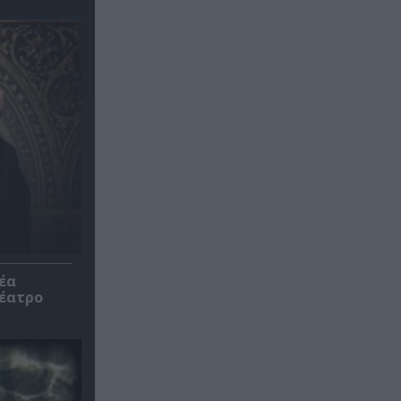
έα
θέατρο