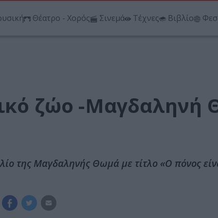
υσική
Θέατρο - Χορός
Σινεμά
Τέχνες
Βιβλίο
Φεσ
χικό ζώο -Μαγδαληνή
λίο της Μαγδαληνής Θωμά με τίτλο «Ο πόνος είν