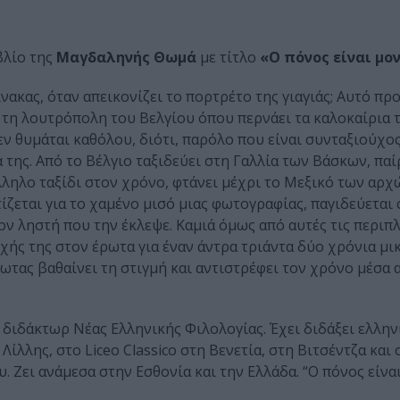
βλίο της
Μαγδαληνής Θωμά
με τίτλο
«Ο πόνος είναι μο
νακας, όταν απεικονίζει το πορτρέτο της γιαγιάς; Αυτό πρ
ό τη λουτρόπολη του Βελγίου όπου περνάει τα καλοκαίρια 
δεν θυμάται καθόλου, διότι, παρόλο που είναι συνταξιούχο
 της. Από το Βέλγιο ταξιδεύει στη Γαλλία των Βάσκων, παί
άλληλο ταξίδι στον χρόνο, φτάνει μέχρι το Μεξικό των αρχ
ζεται για το χαμένο μισό μιας φωτογραφίας, παγιδεύεται
ον ληστή που την έκλεψε. Καμιά όμως από αυτές τις περιπ
χής της στον έρωτα για έναν άντρα τριάντα δύο χρόνια μι
ρωτας βαθαίνει τη στιγμή και αντιστρέφει τον χρόνο μέσα 
ι διδάκτωρ Νέας Ελληνικής Φιλολογίας. Έχει διδάξει ελλη
ίλλης, στο Liceo Classico στη Βενετία, στη Βιτσέντζα και 
 Ζει ανάμεσα στην Εσθονία και την Ελλάδα. “Ο πόνος είνα