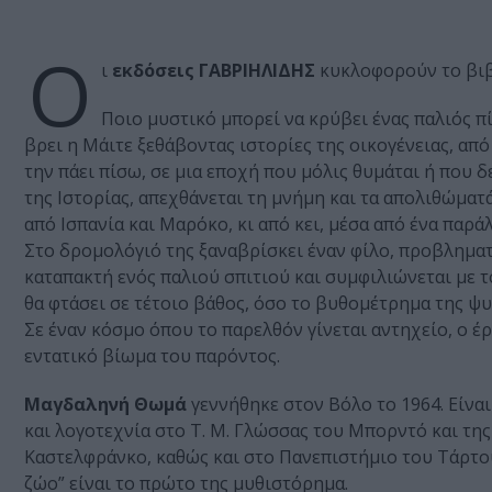
Ο
ι
εκδόσεις ΓΑΒΡΙΗΛΙΔΗΣ
κυκλοφορούν το βι
Ποιο μυστικό μπορεί να κρύβει ένας παλιός πί
βρει η Μάιτε ξεθάβοντας ιστορίες της οικογένειας, απ
την πάει πίσω, σε μια εποχή που μόλις θυμάται ή που 
της Ιστορίας, απεχθάνεται τη μνήμη και τα απολιθώματά
από Ισπανία και Μαρόκο, κι από κει, μέσα από ένα παρ
Στο δρομολόγιό της ξαναβρίσκει έναν φίλο, προβληματί
καταπακτή ενός παλιού σπιτιού και συμφιλιώνεται με τ
θα φτάσει σε τέτοιο βάθος, όσο το βυθομέτρημα της ψυ
Σε έναν κόσμο όπου το παρελθόν γίνεται αντηχείο, ο έ
εντατικό βίωμα του παρόντος.
Μαγδαληνή Θωμά
γεννήθηκε στον Βόλο το 1964. Είνα
και λογοτεχνία στο Τ. Μ. Γλώσσας του Μπορντό και της Λ
Καστελφράνκο, καθώς και στο Πανεπιστήμιο του Τάρτου.
ζώο” είναι το πρώτο της μυθιστόρημα.