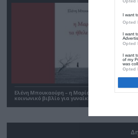
Opted 
I want t
Opted 
I want 
Advertis
Opted 
I want t
of my P
was col
Opted 
Ελένη Μπουκαούρη – η Μαρία τα ήθελε όλα: Ένα
κοινωνικό βιβλίο για γυναίκες
Δ