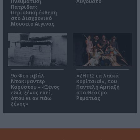
Πνευματική
Αύγουστο
Πατρίδα»:
Περιοδική έκθεση
στο Διαχρονικό
Μουσείο Αίγινας
9ο Φεστιβάλ
«ΖΗΤΩ τα λαϊκά
Ντοκιμαντέρ
κορίτσια!», του
Καρύστου – «Ξένος
Παντελή Αμπαζή
εδώ, ξένος εκεί,
στο Θέατρο
όπου κι αν πάω
Ρεματιάς
ξένος»