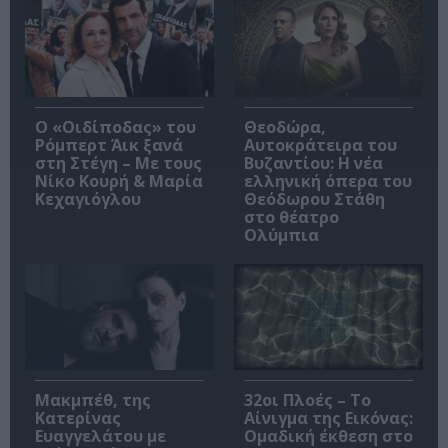
O «Οιδίποδας» του
Θεοδώρα,
Ρόμπερτ Άικ ξανά
Αυτοκράτειρα του
στη Στέγη – Με τους
Βυζαντίου: Η νέα
Νίκο Κουρή & Μαρία
ελληνική όπερα του
Κεχαγιόγλου
Θεόδωρου Στάθη
στο θέατρο
Ολύμπια
Μακμπέθ, της
32οι Πλοές – Το
Κατερίνας
Αίνιγμα της Εικόνας:
Ευαγγελάτου με
Ομαδική έκθεση στο