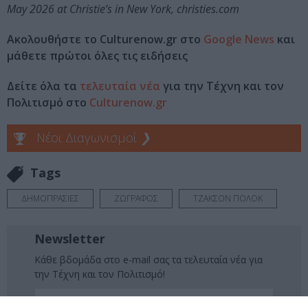
May 2026 at Christie’s in New York, christies.com
Ακολουθήστε το Culturenow.gr στο
Google News
και
μάθετε πρώτοι όλες τις ειδήσεις
Δείτε όλα τα
τελευταία νέα
για την Τέχνη και τον
Πολιτισμό στο
Culturenow.gr
Νέοι Διαγωνισμοί
❯
Tags
ΔΗΜΟΠΡΑΣΙΕΣ
ΖΩΓΡΑΦΟΣ
ΤΖΑΚΣΟΝ ΠΟΛΟΚ
Newsletter
Κάθε βδομάδα στο e-mail σας τα τελευταία νέα για
την Τέχνη και τον Πολιτισμό!