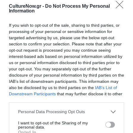
CultureNow.gr -
Do Not Process My Personal
Information
Ακολουθήστε το Culturenow.gr
If you wish to opt-out of the sale, sharing to third parties, or
processing of your personal or sensitive information for
targeted advertising by us, please use the below opt-out
section to confirm your selection. Please note that after your
opt-out request is processed you may continue seeing
interest-based ads based on personal information utilized by
Σχετικά Άρθρα
us or personal information disclosed to third parties prior to
your opt-out. You may separately opt-out of the further
disclosure of your personal information by third parties on the
IAB’s list of downstream participants. This information may
also be disclosed by us to third parties on the
IAB’s List of
Downstream Participants
that may further disclose it to other
third parties.
«Απομακρυσμένα
Η Ελλάδα μέσα από
Personal Data Processing Opt Outs
Βουνά και Ποτάμια:
τον φακό του
Πνευματική
Νικόλαου Τομπάζη:
I want to opt-out of the Sharing of my
Πατρίδα»:
Έκθεση στο
personal data.
Περιοδική έκθεση
Μουσείο Πάνου &
Opted In