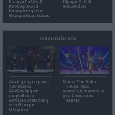
Γιώργο Γάλλο &
Ίδρυμα Π. & Μ.
Καρυοφυλλιά
Κυδωνιέως
Καραμπέτη στο
Θέατρο Βασιλάκου
Τελευταία νέα
Αυτή η νύχτα μένει,
Mania The Abba
του Θάνου
Tribute: Μια
Αλεξανδρή σε
μοναδική συναυλία
σκηνοθεσία
στο Christmas
Αστέριου Πελτέκη
Theater
στο Θέατρο
Ολύμπια