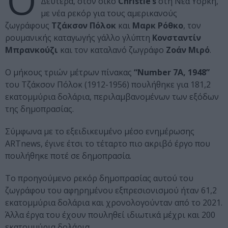
Ο
Δευτέρα, στον οίκο
Christie’s
στη Νέα Υόρκη,
με νέα ρεκόρ για τους αμερικανούς
ζωγράφους
Τζάκσον Πόλοκ
και
Μαρκ Ρόθκο
, τον
ρουμανικής καταγωγής γάλλο γλύπτη
Κονσταντίν
Μπρανκούζι
και τον καταλανό ζωγράφο
Ζοάν Μιρό
.
Ο μήκους τριών μέτρων πίνακας
“Number 7A, 1948”
του Τζάκσον Πόλοκ (1912-1956) πουλήθηκε για 181,2
εκατομμύρια δολάρια, περιλαμβανομένων των εξόδων
της δημοπρασίας.
Σύμφωνα με το εξειδικευμένο μέσο ενημέρωσης
ARTnews, έγινε έτσι το τέταρτο πιο ακριβό έργο που
πουλήθηκε ποτέ σε δημοπρασία.
Το προηγούμενο ρεκόρ δημοπρασίας αυτού του
ζωγράφου του αφηρημένου εξπρεσιονισμού ήταν 61,2
εκατομμύρια δολάρια και χρονολογούνταν από το 2021.
Άλλα έργα του έχουν πουληθεί ιδιωτικά μέχρι και 200
εκατομμύρια δολάρια.