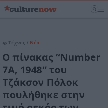
Τέχνες /
Νέα
Ο πίνακας “Number
7A, 1948” του
Τζάκσον Πόλοκ
πουλήθηκε στην
τιμή ρεκόρ των