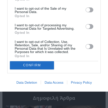
στο Διαχρονικό
Ηλία Ηλιόπουλου
Μουσείο Αίγινας
I want to opt-out of the Sale of my
Personal Data.
Opted In
I want to opt-out of processing my
Personal Data for Targeted Advertising.
Opted In
I want to opt-out of Collection, Use,
Σαρωνίς Βατικιώτη
Απόστολος
Retention, Sale, and/or Sharing of my
Personal Data that Is Unrelated with the
Γκάτσου –
Χαντζαράς –
Purposes for which it was collected.
Διαφάνειες Ζωής:
«Κλεμμένος
Opted In
Έκθεση στο Katheti
Πειρατής» &
Summer 2026
“Beauty and Blue”:
CONFIRM
Διπλή παράλληλη
έκθεση στην Πάτμο
Data Deletion
Data Access
Privacy Policy
Δημοφιλή Άρθρα