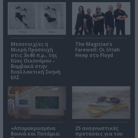
Μεσοτοιχίες ή
The Magician’s
Μικρή Προσευχή
Farewell: Οι Uriah
στις 3κ46 π.μ., της
Heep στο Floyd
Εύας Οικονόμου –
Βαμβακά στην
Εναλλακτική Σκηνή
ΕΛΣ
«Απομακρυσμένα
25 αναγνωστικές
Βουνά και Ποτάμια:
προτάσεις για τον