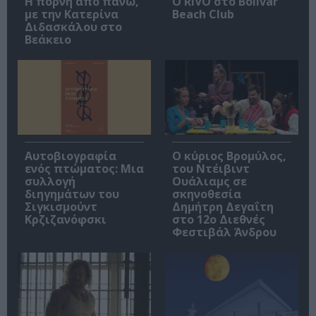
Η πόρνη από πάνω,
Ο RIVO στο Bolivar
με την Κατερίνα
Beach Club
Διδασκάλου στο
Βεάκειο
Αυτοβιογραφία
O κύριος Βρομύλος,
ενός πτώματος: Μια
του Ντέιβιντ
συλλογή
Ουάλιαμς σε
διηγημάτων του
σκηνοθεσία
Σιγκισμούντ
Δημήτρη Δεγαΐτη
Κρζιζανόφσκι
στο 12ο Διεθνές
Φεστιβάλ Άνδρου