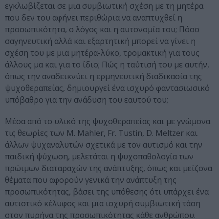
εγκλωβίζεται σε μια συμβιωτική σχέση με τη μητέρα
που δεν του αφήνει περιθώρια να αναπτυχθεί η
προσωπικότητα, ο λόγος και η αυτονομία του; Πόσο
σαγηνευτική αλλά και εξαρτητική μπορεί να γίνει η
σχέση του με μια μητέρα-λύκο, τρομακτική για τους
άλλους μα και για το ίδιο; Πώς η ταύτισή του με αυτήν,
όπως την αναδεικνύει η ερμηνευτική διαδικασία της
ψυχοθεραπείας, δημιουργεί ένα ισχυρό φαντασιωσικό
υπόβαθρο για την ανάδυση του εαυτού του;
Μέσα από το υλικό της ψυχοθεραπείας και με γνώμονα
τις θεωρίες των Μ. Mahler, Fr. Tustin, D. Meltzer και
άλλων ψυχαναλυτών σχετικά με τον αυτισμό και την
παιδική ψύχωση, μελετάται η ψυχοπαθολογία των
πρώιμων διαταραχών της ανάπτυξης, όπως και μείζονα
θέματα που αφορούν γενικά την ανάπτυξη της
προσωπικότητας, βάσει της υπόθεσης ότι υπάρχει ένα
αυτιστικό κέλυφος και μια ισχυρή συμβιωτική τάση
στον πυρήνα της προσωπικότητας κάθε ανθρώπου.