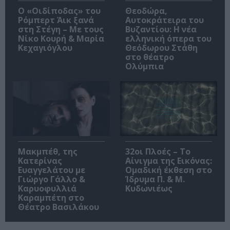
O «Οιδίποδας» του
Θεοδώρα,
Ρόμπερτ Άικ ξανά
Αυτοκράτειρα του
στη Στέγη – Με τους
Βυζαντίου: Η νέα
Νίκο Κουρή & Μαρία
ελληνική όπερα του
Κεχαγιόγλου
Θεόδωρου Στάθη
στο θέατρο
Ολύμπια
Μακμπέθ, της
32οι Πλοές – Το
Κατερίνας
Αίνιγμα της Εικόνας:
Ευαγγελάτου με
Ομαδική έκθεση στο
Γιώργο Γάλλο &
Ίδρυμα Π. & Μ.
Καρυοφυλλιά
Κυδωνιέως
Καραμπέτη στο
Θέατρο Βασιλάκου