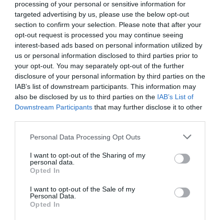
processing of your personal or sensitive information for
Ακολουθήστε το Culturenow.gr στο
Google News
και
targeted advertising by us, please use the below opt-out
μάθετε πρώτοι όλες τις ειδήσεις
section to confirm your selection. Please note that after your
opt-out request is processed you may continue seeing
Δείτε όλα τα
τελευταία νέα
για την Τέχνη και τον
interest-based ads based on personal information utilized by
Πολιτισμό στο
Culturenow.gr
us or personal information disclosed to third parties prior to
your opt-out. You may separately opt-out of the further
disclosure of your personal information by third parties on the
Νέοι Διαγωνισμοί
❯
IAB’s list of downstream participants. This information may
also be disclosed by us to third parties on the
IAB’s List of
Tags
Downstream Participants
that may further disclose it to other
third parties.
ΕΚΔΟΣΕΙΣ ΙΚΑΡΟΣ
Personal Data Processing Opt Outs
Newsletter
I want to opt-out of the Sharing of my
personal data.
Κάθε βδομάδα στο e-mail σας τα τελευταία νέα για
Opted In
την Τέχνη και τον Πολιτισμό!
I want to opt-out of the Sale of my
Personal Data.
Opted In