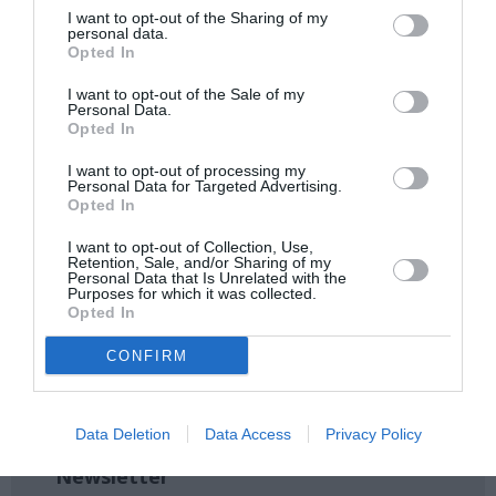
I want to opt-out of the Sharing of my
personal data.
Ακολουθήστε το Culturenow.gr στο
Google News
και
Opted In
μάθετε πρώτοι όλες τις ειδήσεις
I want to opt-out of the Sale of my
Personal Data.
Δείτε όλα τα
τελευταία νέα
για την Τέχνη και τον
Opted In
Πολιτισμό στο
Culturenow.gr
I want to opt-out of processing my
Personal Data for Targeted Advertising.
Νέοι Διαγωνισμοί
❯
Opted In
I want to opt-out of Collection, Use,
Tags
Retention, Sale, and/or Sharing of my
Personal Data that Is Unrelated with the
Purposes for which it was collected.
ΗΛΕΚΤΡΟΝΙΚΗ - ΠΕΙΡΑΜΑΤΙΚΗ
Opted In
ΜΕΓΑΡΟ ΜΟΥΣΙΚΗΣ ΑΘΗΝΩΝ
CONFIRM
ΠΕΙΡΑΜΑΤΙΚΟ - MULTI SHOWS - PERFORMANCE
ΣΥΝΑΥΛΙΕΣ 2019
Data Deletion
Data Access
Privacy Policy
Newsletter