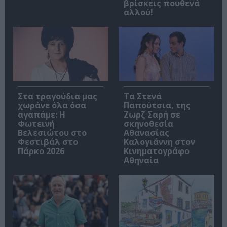
βρίσκεις πουθενά
αλλού!
Στα τραγούδια μας
Τα Στενά
χωράνε όλα όσα
Παπούτσια, της
αγαπάμε: Η
Ζωρζ Σαρή σε
Φωτεινή
σκηνοθεσία
Βελεσιώτου στο
Αθανασίας
Φεστιβάλ στο
Καλογιάννη στον
Πάρκο 2026
Κινηματογράφο
Αθηναία