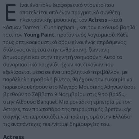
Ε
ίναι ένα πολύ διαφορετικό ντουέτο που
αποτελείται από έναν πραγματικό συνθέτη
ηλεκτρονικής μουσικής, τον
Actress
–κατά
κόσμον Darren J. Cunningham–, και τον εικονικό βοηθό
του, τον
Young Paint,
προϊόν ενός λογισμικού. Κάθε
τους οπτικοακουστικό σόου είναι ένας απρόσμενος
διάλογος ανάμεσα στην ανθρώπινη, ζωντανή
δημιουργία και στην τεχνητή νοημοσύνη. Aυτό το
συναρπαστικό παιχνίδι ήχων και εικόνων που
εξελίσσεται μέσα σε ένα υποβλητικό περιβάλλον, με
παράλληλη προβολή βίντεο, θα έχουν την ευκαιρία να
παρακολουθήσουν στο Μέγαρο Μουσικής Αθηνών όσοι
βρεθούν το Σάββατο 9 Νοεμβρίου στις 9 το βράδυ,
στην Αίθουσα Βanquet. Μια μοναδική εμπειρία με τον
Actress, τον πρωτοπόρο της πειραματικής βρετανικής
σκηνής, να παρουσιάζει για πρώτη φορά στην Ελλάδα
τις αναπάντεχες real/virtual δημιουργίες του.
Actress