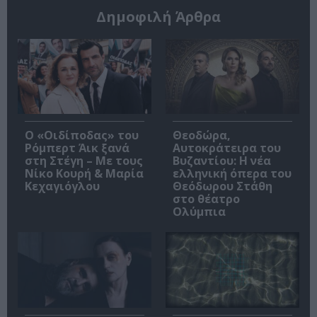
Δημοφιλή Άρθρα
O «Οιδίποδας» του
Θεοδώρα,
Ρόμπερτ Άικ ξανά
Αυτοκράτειρα του
στη Στέγη – Με τους
Βυζαντίου: Η νέα
Νίκο Κουρή & Μαρία
ελληνική όπερα του
Κεχαγιόγλου
Θεόδωρου Στάθη
στο θέατρο
Ολύμπια