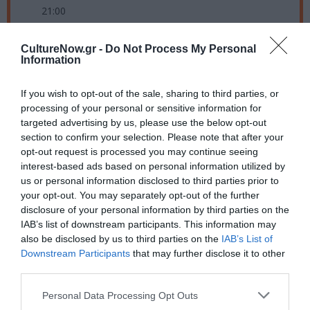
21:00
Τοποθεσία:
CultureNow.gr -
Do Not Process My Personal
Information
Μέγαρο Μουσικής Αθηνών, Βασ. Σοφίας και Κόκκαλη,
Αθήνα
If you wish to opt-out of the sale, sharing to third parties, or
Μέγαρο Μουσικής Αθηνών
processing of your personal or sensitive information for
targeted advertising by us, please use the below opt-out
section to confirm your selection. Please note that after your
Eισιτήρια:
opt-out request is processed you may continue seeing
7 € (φοιτητές, νέοι έως 25 ετών, άνεργοι, ΑμεΑ, 65+,
interest-based ads based on personal information utilized by
πολύτεκνοι) | 12 € | 17 €
us or personal information disclosed to third parties prior to
your opt-out. You may separately opt-out of the further
Προπώληση:
disclosure of your personal information by third parties on the
IAB’s list of downstream participants. This information may
210 72 82 333, megaron.gr και σε όλα τα καταστήματα
also be disclosed by us to third parties on the
IAB’s List of
Public
Downstream Participants
that may further disclose it to other
third parties.
Πληροφορίες / Κρατήσεις:
Personal Data Processing Opt Outs
www.megaron.gr
| 210 7282 333