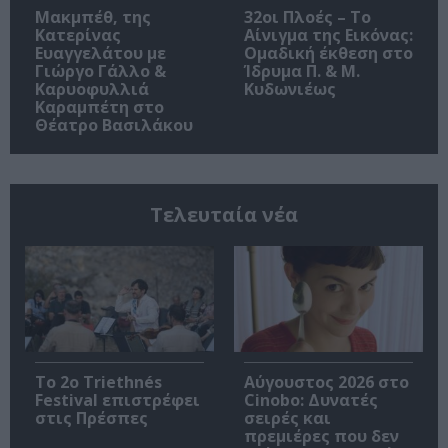
Μακμπέθ, της
32οι Πλοές – Το
Κατερίνας
Αίνιγμα της Εικόνας:
Ευαγγελάτου με
Ομαδική έκθεση στο
Γιώργο Γάλλο &
Ίδρυμα Π. & Μ.
Καρυοφυλλιά
Κυδωνιέως
Καραμπέτη στο
Θέατρο Βασιλάκου
Τελευταία νέα
Το 2ο Triethnés
Αύγουστος 2026 στο
Festival επιστρέφει
Cinobo: Δυνατές
στις Πρέσπες
σειρές και
πρεμιέρες που δεν