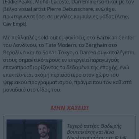
(Eddie Peake, Mehdi Lacoste, Dan Emmerson) και με τον
βέλγο visual artist Pierre Debusschere, ενώ έχει
πρωταγωνιστήσει σε μεγάλες καμπάνιες μόδας (Acne,
Cav Empt).
Με πολλαπλές sold-out εμφανίσεις στο Barbican Center
του Λονδίνου, το Tate Modern, το Berghain στο
Βερολίνο και το Sonar Tokyo, ο Darren συγκαταλέγεται
στους σημαντικότερους εν ενεργεία παραγωγούς
επαναπροσδιορίζοντας τα δεδομένα της εποχής, ενώ
επεκτείνεται ακόμη περισσότερο στον χώρο του
ψηφιακού προγραμματισμού, πράγμα που τον καθιστά
μοναδικό στο είδος του.
ΜΗΝ ΧΑΣΕΙΣ!
Τυχερό αστέρι: Θοδωρής
Βουτσικάκης και Λίνα
Νικολακοπούλου στο Φ hill