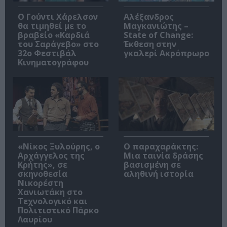
Ο Γούντι Χάρελσον
Αλέξανδρος
θα τιμηθεί με το
Μαγκανιώτης –
βραβείο «Καρδιά
State of Change:
του Σαράγεβο» στο
Έκθεση στην
32ο Φεστιβάλ
γκαλερί Ακρόπρωρο
Κινηματογράφου
«Νίκος Ξυλούρης, ο
Ο παραχαράκτης:
Αρχάγγελος της
Μια ταινία δράσης
Κρήτης», σε
βασισμένη σε
σκηνοθεσία
αληθινή ιστορία
Νικορέστη
Χανιωτάκη στο
Τεχνολογικό και
Πολιτιστικό Πάρκο
Λαυρίου