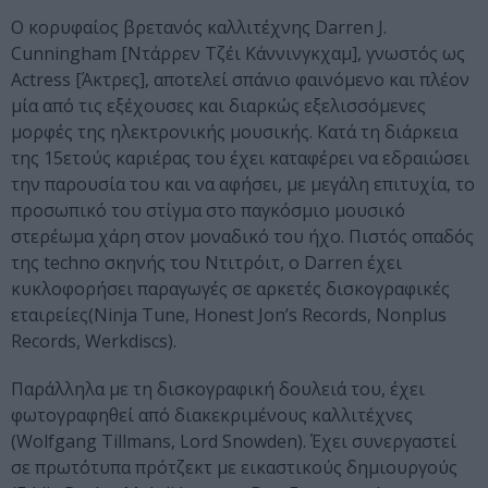
Ο κορυφαίος βρετανός καλλιτέχνης Darren J.
Cunningham [Ντάρρεν Τζέι Κάννινγκχαμ], γνωστός ως
Actress [Άκτρες], αποτελεί σπάνιο φαινόμενο και πλέον
μία από τις εξέχουσες και διαρκώς εξελισσόμενες
μορφές της ηλεκτρονικής μουσικής. Κατά τη διάρκεια
της 15ετούς καριέρας του έχει καταφέρει να εδραιώσει
την παρουσία του και να αφήσει, με μεγάλη επιτυχία, το
προσωπικό του στίγμα στο παγκόσμιο μουσικό
στερέωμα χάρη στον μοναδικό του ήχο. Πιστός οπαδός
της techno σκηνής του Ντιτρόιτ, ο Darren έχει
κυκλοφορήσει παραγωγές σε αρκετές δισκογραφικές
εταιρείες(Ninja Tune, Honest Jon’s Records, Nonplus
Records, Werkdiscs).
Παράλληλα με τη δισκογραφική δουλειά του, έχει
φωτογραφηθεί από διακεκριμένους καλλιτέχνες
(Wolfgang Tillmans, Lord Snowden). Έχει συνεργαστεί
σε πρωτότυπα πρότζεκτ με εικαστικούς δημιουργούς